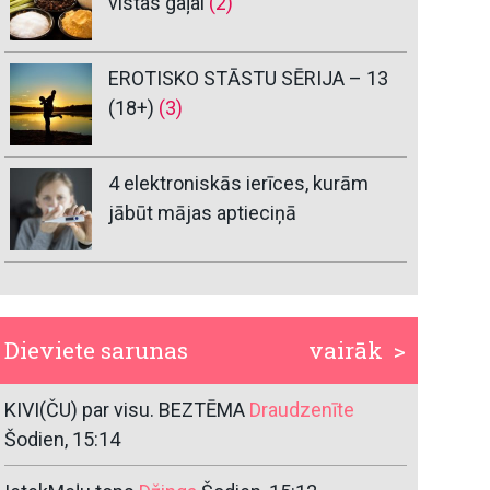
vistas gaļai
(2)
EROTISKO STĀSTU SĒRIJA – 13
(18+)
(3)
4 elektroniskās ierīces, kurām
jābūt mājas aptieciņā
Dieviete sarunas
vairāk >
KIVI(ČU) par visu. BEZTĒMA
Draudzenīte
Šodien, 15:14