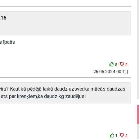
:16
s īpašs
8
0
26.05.2024 00:11 |
vu vīru? Kaut kā pēdējā laikā daudz uzsver,ka mācās daudzas
 posts par krenķiem,ka daudz kg zaudējusi.
1
0