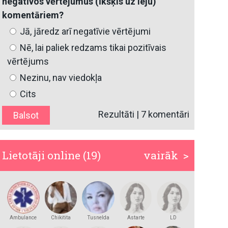
negatīvos vērtējumus (īkšķis uz leju)
komentāriem?
Jā, jāredz arī negatīvie vērtējumi
Nē, lai paliek redzams tikai pozitīvais
vērtējums
Nezinu, nav viedokļa
Cits
Rezultāti
|
7 komentāri
Lietotāji online (19)
vairāk >
Ambulance
Chikitita
Tusnelda
Astarte
LD