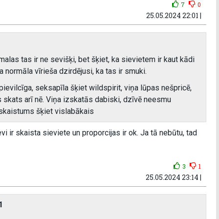
7
0
25.05.2024 22:01 |
o malas tas ir ne sevišķi, bet šķiet, ka sievietem ir kaut kādi
 normāla vīrieša dzirdējusi, ka tas ir smuki.
vilcīga, seksapīla šķiet wildspirit, viņa lūpas nešpricē,
s skats arī nē. Viņa izskatās dabiski, dzīvē neesmu
 skaistums šķiet vislabākais
evi ir skaista sieviete un proporcijas ir ok. Ja tā nebūtu, tad
3
1
25.05.2024 23:14 |
1