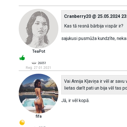
Cranberry20 @ 25.05.2024 23
Kas tā resnā bārbija vispār ir?
sajukusi pusmūža kundzīte, neka
TeaPot
26051
Reģ: 27.01.2021
Vai Annija Kļaviņa ir vēl ar sa
lietas darīt pati un bija vēl tas
Jā, ir vēl kopā.
fifa