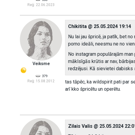
Reģ: 22.06.2023
Chikitita @ 25.05.2024 19:14
Nu lai jau špricē, ja patīk, bet n
porno ideāli, neesmu ne no viena
No instagram populārajām man pie
māklsīgās krūtis ar nav, bārbija
Veiksme
redzējusi. Kā sievietei dabisks
379
Reģ: 15.08.2012
tas tāpēc, ka wildspirit pati par s
arī kko špricētu un operētu.
Zilais Valis @ 25.05.2024 22:0