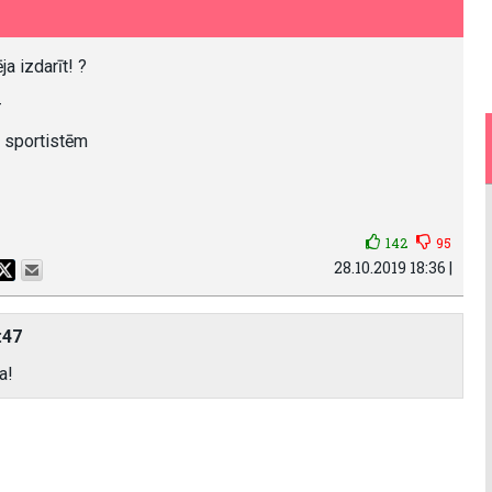
a izdarīt! ?
-
 sportistēm
142
95
28.10.2019 18:36 |
:47
a!