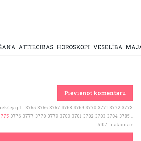
ŠANA
ATTIECĪBAS
HOROSKOPI
VESELĪBA
MĀJ
Pievienot komentāru
riekšējā
1
3765
3766
3767
3768
3769
3770
3771
3772
3773
|
..
3775
3776
3777
3778
3779
3780
3781
3782
3783
3784
3785
..
5107
nākamā »
|