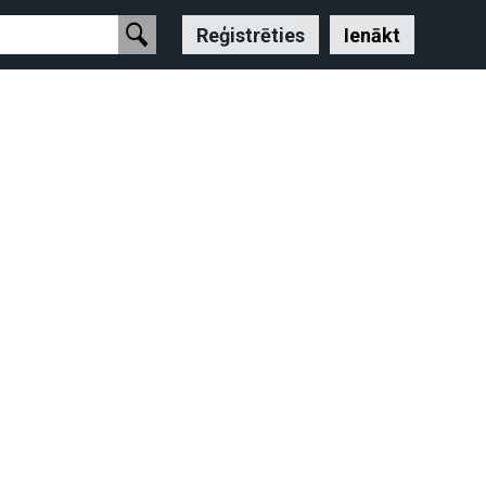
Reģistrēties
Ienākt