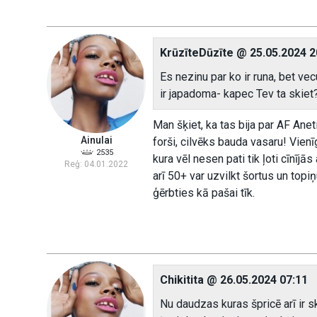
KrūzīteDūzīte @ 25.05.2024 2
Es nezinu par ko ir runa, bet vec
ir japadoma- kapec Tev ta skiet
Man šķiet, ka tas bija par AF Anet
Ainulai
forši, cilvēks bauda vasaru! Vienīg
2535
kura vēl nesen pati tik ļoti cīnījā
Reģ: 04.01.2022
arī 50+ var uzvilkt šortus un topiņ
ģērbties kā pašai tīk.
Chikitita @ 26.05.2024 07:11
Nu daudzas kuras špricē arī ir s