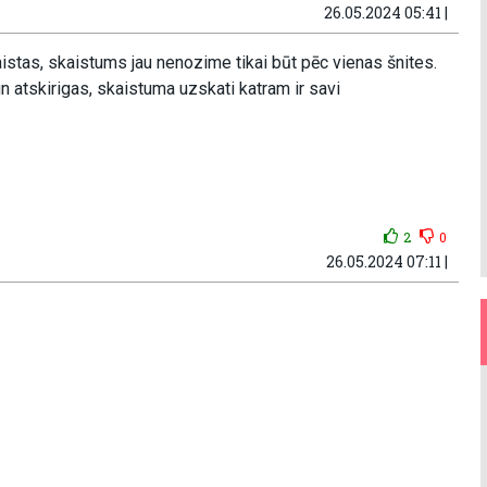
26.05.2024 05:41 |
aistas, skaistums jau nenozime tikai būt pēc vienas šnites.
n atskirigas, skaistuma uzskati katram ir savi
2
0
26.05.2024 07:11 |