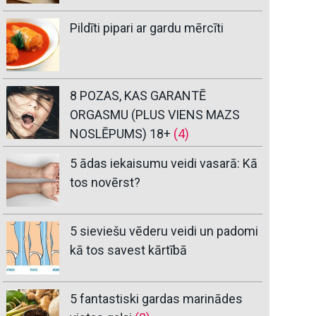
Pildīti pipari ar gardu mērcīti
8 POZAS, KAS GARANTĒ
ORGASMU (PLUS VIENS MAZS
NOSLĒPUMS) 18+
(4)
5 ādas iekaisumu veidi vasarā: Kā
tos novērst?
5 sieviešu vēderu veidi un padomi
kā tos savest kārtībā
5 fantastiski gardas marinādes