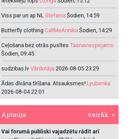
IetekMeļu tops
Džinga
Šodien, 15:12
Viss par un ap NL
Stefania
Šodien, 14:59
Butterfly clothing
CallMeAnnika
Šodien, 14:29
Ceļošana bez otrās pusītes
Tasnaviespejams
Šodien, 09:45
sudzibas.lv
Vārdotāja
2026-08-05 23:29
Ādas dīvāna tīrīšana. Atsauksmes!
Lyubimka
2026-08-04 22:01
Aptauja
vairāk >
Vai forumā publiski vajadzētu rādīt arī