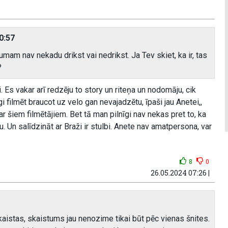
0:57
umam nav nekadu drikst vai nedrikst. Ja Tev skiet, ka ir, tas
?
i. Es vakar arī redzēju to story un riteņa un nodomāju, cik
i filmēt braucot uz velo gan nevajadzētu, īpaši jau Anetei,,
s ar šiem filmētājiem. Bet tā man pilnīgi nav nekas pret to, ka
u. Un salīdzināt ar Braži ir stulbi. Anete nav amatpersona, var
8
0
26.05.2024 07:26 |
kaistas, skaistums jau nenozime tikai būt pēc vienas šnites.