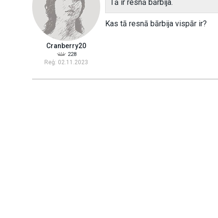
Tā ir resnā bārbija.
Kas tā resnā bārbija vispār ir?
Cranberry20
228
Reģ: 02.11.2023