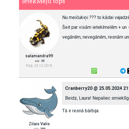
IetekMeļu tops
Nu meičukiņi ??? to kādai vajadzēj
Šeit par visām ieteklmelēm + un 
vegānēm, nevegānēm, resnām un
salamandra99
38
Reģ: 23.12.2018
Cranberry20 @ 25.05.2024 21
Beidz, Laura! Nepaliec smieklīg
Tā ir resnā bārbija.
Zilais Valis
388