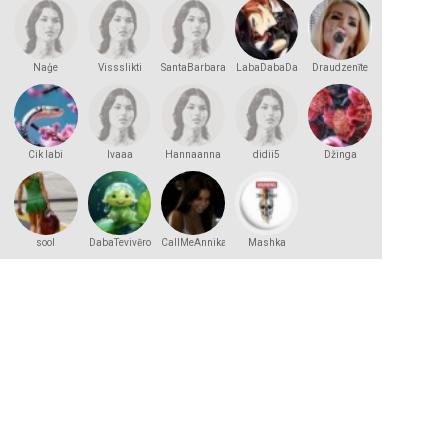
Naģe
Vissslikti
SantaBarbara
LabaDabaDa
Draudzenīte
Cik labi
lvaaa
Hannaanna
didii5
Džinga
sool
DabaTevivēro
CallMeAnnika
Mashka
Kakashka