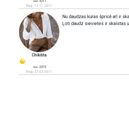
3217
Reģ: 13.11.2011
Nu daudzas kuras špricē arī ir sk
Ļoti daudz sievietes ir skaistas u
Chikitita
2372
Reģ: 27.02.2011