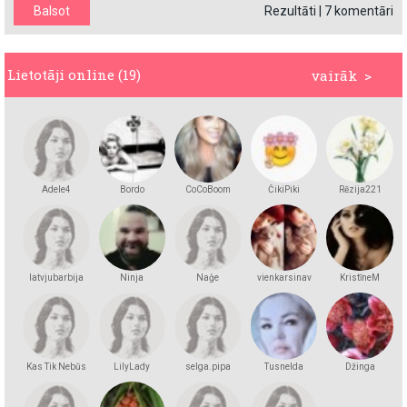
Rezultāti
|
7 komentāri
Lietotāji online (19)
vairāk >
Adele4
Bordo
CoCoBoom
ČikiPiki
Rēzija221
latvjubarbija
Ninja
Naģe
vienkarsinav
KristīneM
Kas Tik Nebūs
LilyLady
selga.pipa
Tusnelda
Džinga