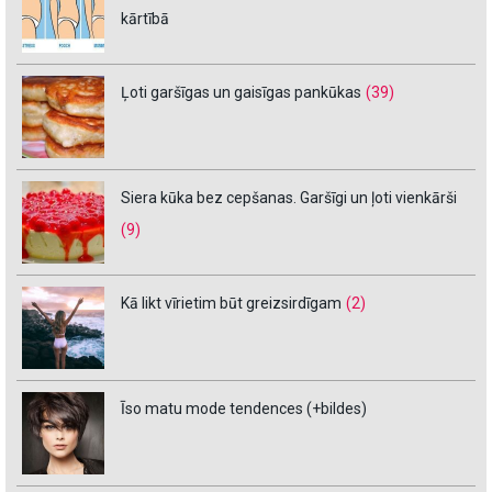
kārtībā
Ļoti garšīgas un gaisīgas pankūkas
(39)
Siera kūka bez cepšanas. Garšīgi un ļoti vienkārši
(9)
Kā likt vīrietim būt greizsirdīgam
(2)
Īso matu mode tendences (+bildes)