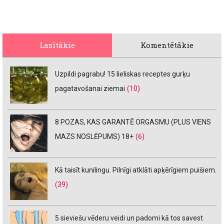
Lasītākie
Komentētākie
Uzpildi pagrabu! 15 lieliskas receptes gurķu
pagatavošanai ziemai
(10)
8 POZAS, KAS GARANTĒ ORGASMU (PLUS VIENS
MAZS NOSLĒPUMS) 18+
(6)
Kā taisīt kunilingu. Pilnīgi atklāti apķērīgiem puišiem.
(39)
5 sieviešu vēderu veidi un padomi kā tos savest