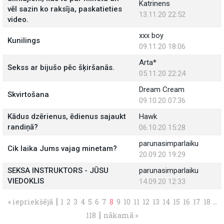
Katrinens
vēl sazin ko raksīja, paskatieties
13.11.20 22:52
video.
xxx boy
Kunilings
09.11.20 18:06
Arta*
Sekss ar bijušo pēc šķiršanās.
05.11.20 22:24
Dream Cream
Skvirtošana
09.10.20 07:36
Kādus dzērienus, ēdienus sajaukt
Hawk
randiņā?
06.10.20 15:28
parunasimparlaiku
Cik laika Jums vajag minetam?
20.09.20 19:29
SEKSA INSTRUKTORS - JŪSU
parunasimparlaiku
VIEDOKLIS
14.09.20 12:33
|
..
« iepriekšējā
1
2
3
4
5
6
7
8
9
10
11
12
13
14
15
16
17
18
|
118
nākamā »