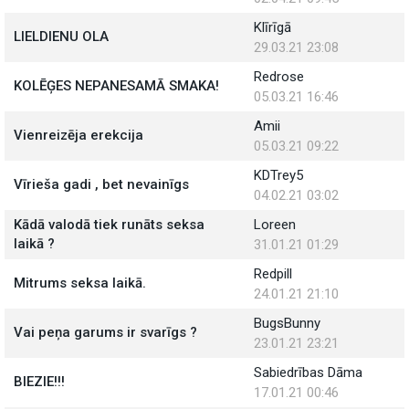
Klīrīgā
LIELDIENU OLA
29.03.21 23:08
Redrose
KOLĒĢES NEPANESAMĀ SMAKA!
05.03.21 16:46
Amii
Vienreizēja erekcija
05.03.21 09:22
KDTrey5
Vīrieša gadi , bet nevainīgs
04.02.21 03:02
Kādā valodā tiek runāts seksa
Loreen
laikā ?
31.01.21 01:29
Redpill
Mitrums seksa laikā.
24.01.21 21:10
BugsBunny
Vai peņa garums ir svarīgs ?
23.01.21 23:21
Sabiedrības Dāma
BIEZIE!!!
17.01.21 00:46