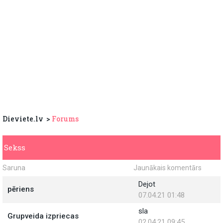
Dieviete.lv
Forums
Sekss
Saruna
Jaunākais komentārs
Dejot
pēriens
07.04.21 01:48
sla
Grupveida izpriecas
02.04.21 09:45