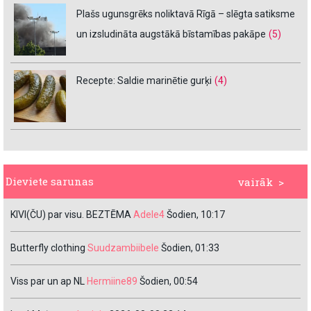
Plašs ugunsgrēks noliktavā Rīgā – slēgta satiksme
un izsludināta augstākā bīstamības pakāpe
(5)
Recepte: Saldie marinētie gurķi
(4)
Dieviete sarunas
vairāk >
KIVI(ČU) par visu. BEZTĒMA
Adele4
Šodien, 10:17
Butterfly clothing
Suudzambiibele
Šodien, 01:33
Viss par un ap NL
Hermiine89
Šodien, 00:54