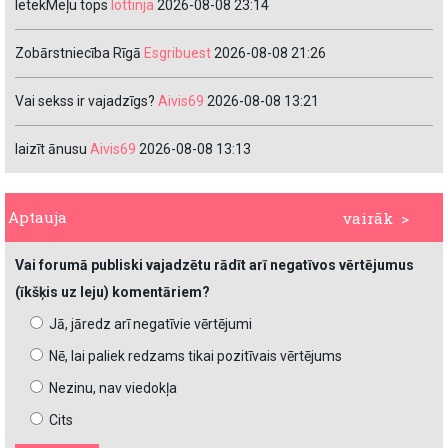
IetekMeļu tops
lottinja
2026-08-08 23:14
Zobārstniecība Rīgā
Esgribuest
2026-08-08 21:26
Vai sekss ir vajadzīgs?
Aivis69
2026-08-08 13:21
laizīt ānusu
Aivis69
2026-08-08 13:13
Aptauja
vairāk >
Vai forumā publiski vajadzētu rādīt arī negatīvos vērtējumus
(īkšķis uz leju) komentāriem?
Jā, jāredz arī negatīvie vērtējumi
Nē, lai paliek redzams tikai pozitīvais vērtējums
Nezinu, nav viedokļa
Cits