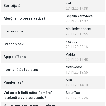
Katz
Sex trijatā
27.12.20 17:38
Septītā kartotēka
Alerģija no prezervatīva?
23.12.20 14:37
Ms. Independent
prezervatīvi
29.11.20 13:55
xxx boy
Strapon sex
20.11.20 22:16
Valliks
Apgraizīšana
20.11.20 15:48
thrfrweare
hormonālās tabletes
17.11.20 19:56
Silla
Papilomas?
17.11.20 14:18
Vai un cik lielā mēra ''izmērs''
SisunTas
ietekmē sievietes baudu?
17.11.20 07:26
Slimajiem, kas te par minetu un