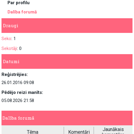
Par profilu
Dalība forumā
Draugi
Seko
: 1
Sekotāji
: 0
Datumi
Reģistrējies:
26.01.2016 09:08
Pēdējo reizi manīts:
05.08.2026 21:58
Dalība forumā
Jaunākais
Tēma
Komentāri