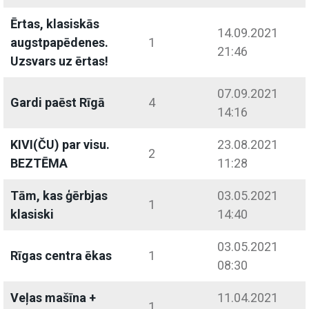
Ērtas, klasiskās
14.09.2021
augstpapēdenes.
1
21:46
Uzsvars uz ērtas!
07.09.2021
Gardi paēst Rīgā
4
14:16
KIVI(ČU) par visu.
23.08.2021
2
BEZTĒMA
11:28
Tām, kas ģērbjas
03.05.2021
1
klasiski
14:40
03.05.2021
Rīgas centra ēkas
1
08:30
Veļas mašīna +
11.04.2021
1