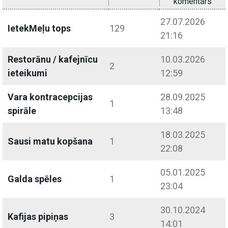
komentārs
27.07.2026
IetekMeļu tops
129
21:16
Restorānu / kafejnīcu
10.03.2026
2
ieteikumi
12:59
Vara kontracepcijas
28.09.2025
1
spirāle
13:48
18.03.2025
Sausi matu kopšana
1
22:08
05.01.2025
Galda spēles
1
23:04
30.10.2024
Kafijas pipiņas
3
14:01