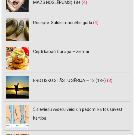
MAZS NOSLĒPUMS) 18+
(4)
Recepte: Saldie marinētie gurķi
(4)
Cepti kabači burciņā – ziemai
EROTISKO STĀSTU SĒRIJA – 13 (18+)
(3)
5 sieviešu vēderu veidi un padomi kā tos savest
kārtībā