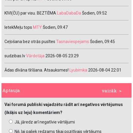
KIVI(ČU) par visu. BEZTĒMA
LabaDabaDa
Šodien, 09:52
IetekMeļu tops
MTY
Šodien, 09:47
Ceļošana bez otrās pusītes
Tasnaviespejams
Šodien, 09:45
sudzibas.lv
Vārdotāja
2026-08-05 23:29
Ādas dīvāna tīrīšana. Atsauksmes!
Lyubimka
2026-08-04 22:01
Aptauja
vairāk >
Vai forumā publiski vajadzētu rādīt arī negatīvos vērtējumus
(īkšķis uz leju) komentāriem?
Jā, jāredz arī negatīvie vērtējumi
Nē, lai paliek redzams tikai pozitīvais vērtējums