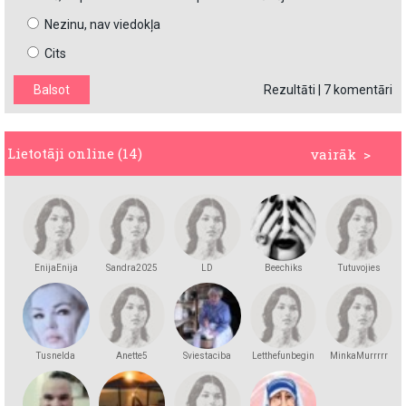
Nezinu, nav viedokļa
Cits
Rezultāti
|
7 komentāri
Lietotāji online (14)
vairāk >
EnijaEnija
Sandra2025
LD
Beechiks
Tutuvojies
Tusnelda
Anette5
Sviestaciba
Letthefunbegin
MinkaMurrrrr