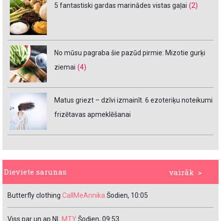
5 fantastiski gardas marinādes vistas gaļai
(2)
No mūsu pagraba šie pazūd pirmie: Mizotie gurķi
ziemai
(4)
Matus griezt – dzīvi izmainīt. 6 ezoteriķu noteikumi
frizētavas apmeklēšanai
Dieviete sarunas
vairāk >
Butterfly clothing
CallMeAnnika
Šodien, 10:05
Viss par un ap NL
MTY
Šodien, 09:53