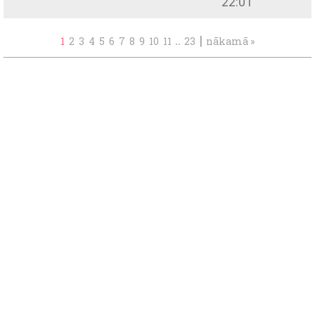
22:01
..
|
1
2
3
4
5
6
7
8
9
10
11
23
nākamā »