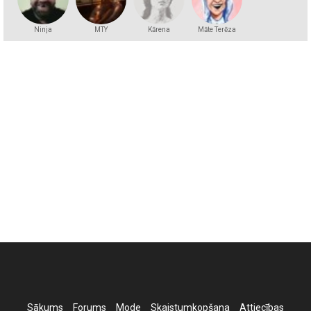
Ninja
MTY
Kārena
Māte Terēza
Sākums
Forums
Mode
Skaistumkopšana
Attiecības