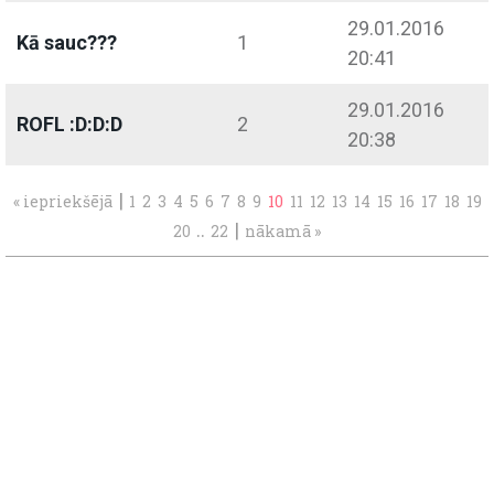
29.01.2016
Kā sauc???
1
20:41
29.01.2016
ROFL :D:D:D
2
20:38
|
« iepriekšējā
1
2
3
4
5
6
7
8
9
10
11
12
13
14
15
16
17
18
19
..
|
20
22
nākamā »