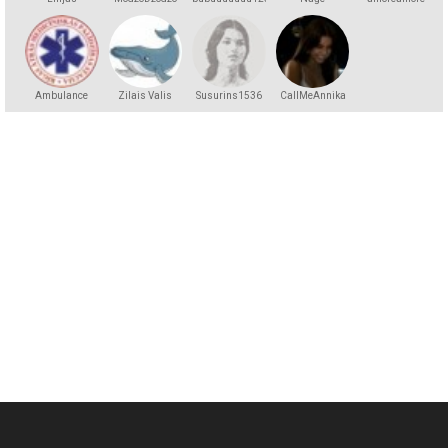
Ambulance
Zilais Valis
Susurins1536
CallMeAnnika