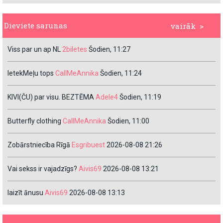
Dieviete sarunas
vairāk >
Viss par un ap NL
2biletes
Šodien, 11:27
IetekMeļu tops
CallMeAnnika
Šodien, 11:24
KIVI(ČU) par visu. BEZTĒMA
Adele4
Šodien, 11:19
Butterfly clothing
CallMeAnnika
Šodien, 11:00
Zobārstniecība Rīgā
Esgribuest
2026-08-08 21:26
Vai sekss ir vajadzīgs?
Aivis69
2026-08-08 13:21
laizīt ānusu
Aivis69
2026-08-08 13:13