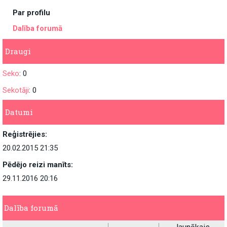
Par profilu
Dalība forumā
Draugi
Seko
: 0
Sekotāji
: 0
Datumi
Reģistrējies:
20.02.2015 21:35
Pēdējo reizi manīts:
29.11.2016 20:16
Dalība forumā