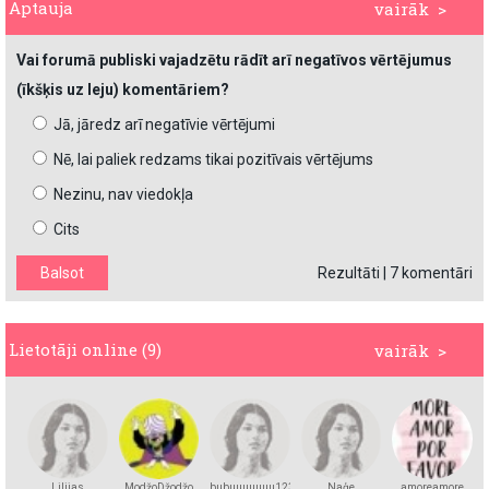
Aptauja
vairāk >
Vai forumā publiski vajadzētu rādīt arī negatīvos vērtējumus
(īkšķis uz leju) komentāriem?
Jā, jāredz arī negatīvie vērtējumi
Nē, lai paliek redzams tikai pozitīvais vērtējums
Nezinu, nav viedokļa
Cits
Rezultāti
|
7 komentāri
Lietotāji online (9)
vairāk >
Lilijas
ModžoDžodžo
bubuuuuuuu123
Naģe
amoreamore