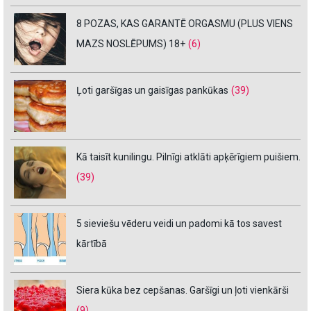
8 POZAS, KAS GARANTĒ ORGASMU (PLUS VIENS
MAZS NOSLĒPUMS) 18+
(6)
Ļoti garšīgas un gaisīgas pankūkas
(39)
Kā taisīt kunilingu. Pilnīgi atklāti apķērīgiem puišiem.
(39)
5 sieviešu vēderu veidi un padomi kā tos savest
kārtībā
Siera kūka bez cepšanas. Garšīgi un ļoti vienkārši
(9)