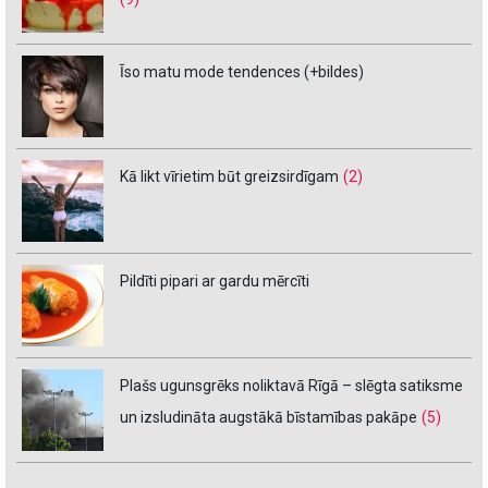
Īso matu mode tendences (+bildes)
Kā likt vīrietim būt greizsirdīgam
(2)
Pildīti pipari ar gardu mērcīti
Plašs ugunsgrēks noliktavā Rīgā – slēgta satiksme
un izsludināta augstākā bīstamības pakāpe
(5)