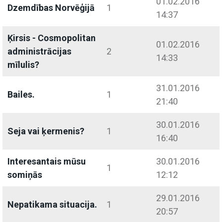
01.02.2016
Dzemdības Norvēģijā
1
14:37
Ķirsis - Cosmopolitan
01.02.2016
administrācijas
2
14:33
mīlulis?
31.01.2016
Bailes.
1
21:40
30.01.2016
Seja vai ķermenis?
1
16:40
Interesantais mūsu
30.01.2016
1
somiņās
12:12
29.01.2016
Nepatikama situacija.
1
20:57