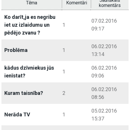
Jaunākais
Tēma
Komentāri
komentārs
Ko darīt,ja es negribu
07.02.2016
iet uz izlaidumu un
1
09:17
pēdējo zvanu ?
06.02.2016
Problēma
1
13:14
kādus dzīvniekus jūs
06.02.2016
1
ienīstat?
09:06
06.02.2016
Kuram taisnība?
2
08:56
05.02.2016
Nerāda TV
1
15:37