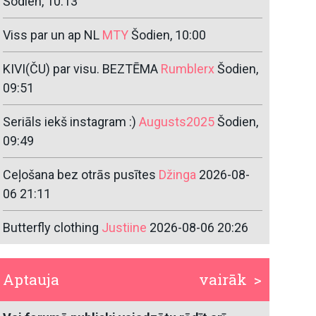
Šodien, 10:13
Viss par un ap NL
MTY
Šodien, 10:00
KIVI(ČU) par visu. BEZTĒMA
Rumblerx
Šodien,
09:51
Seriāls iekš instagram :)
Augusts2025
Šodien,
09:49
Ceļošana bez otrās pusītes
Džinga
2026-08-
06 21:11
Butterfly clothing
Justiine
2026-08-06 20:26
Aptauja
vairāk >