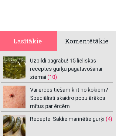
Lasītākie
Komentētākie
Uzpildi pagrabu! 15 lieliskas
receptes gurķu pagatavošanai
ziemai
(10)
Vai ērces tiešām krīt no kokiem?
Speciālisti skaidro populārākos
mītus par ērcēm
Recepte: Saldie marinētie gurķi
(4)