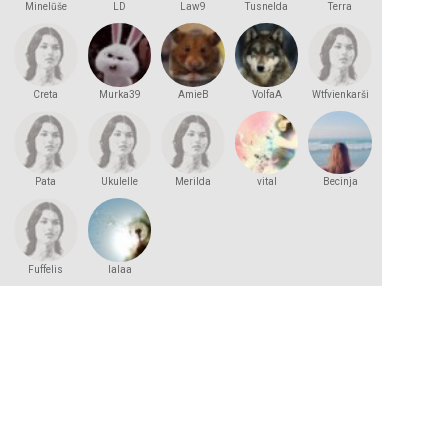
Minelūše
LD
Law9
Tusnelda
Terra
Incognita
Creta
Murka39
AmieB
VolfaA
Wtfvienkarši
Pata
Ukulelle
Merilda
vital
Becinja
Fuffelis
lalaa