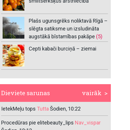
smiltsērkšķus ārstniecībā
Plašs ugunsgrēks noliktavā Rīgā –
slēgta satiksme un izsludināta
augstākā bīstamības pakāpe
(5)
Cepti kabači burciņā – ziemai
Dieviete sarunas
vairāk >
IetekMeļu tops
Tutta
Šodien, 10:22
Procedūras pie elitebeauty_lips
Nav_vispar