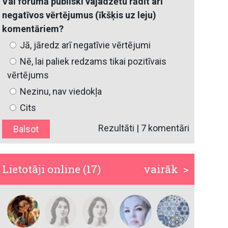
Vai forumā publiski vajadzētu rādīt arī
negatīvos vērtējumus (īkšķis uz leju)
komentāriem?
Jā, jāredz arī negatīvie vērtējumi
Nē, lai paliek redzams tikai pozitīvais
vērtējums
Nezinu, nav viedokļa
Cits
Rezultāti
|
7 komentāri
Lietotāji online (17)
vairāk >