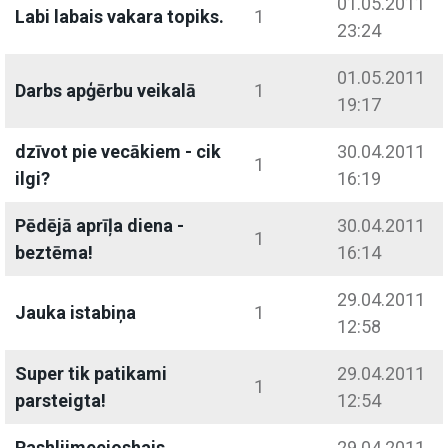
01.05.2011
Labi labais vakara topiks.
1
23:24
01.05.2011
Darbs apģērbu veikalā
1
19:17
dzīvot pie vecākiem - cik
30.04.2011
1
ilgi?
16:19
Pēdējā aprīļa diena -
30.04.2011
1
beztēma!
16:14
29.04.2011
Jauka istabiņa
1
12:58
Super tik patikami
29.04.2011
1
parsteigta!
12:54
Pashliimeejoshais
29.04.2011