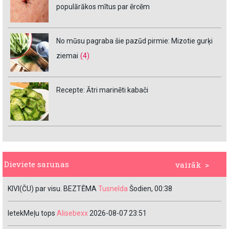
populārākos mītus par ērcēm
No mūsu pagraba šie pazūd pirmie: Mizotie gurķi
ziemai
(4)
Recepte: Ātri marinēti kabači
Dieviete sarunas
vairāk >
KIVI(ČU) par visu. BEZTĒMA
Tusnelda
Šodien, 00:38
IetekMeļu tops
Alisebexx
2026-08-07 23:51