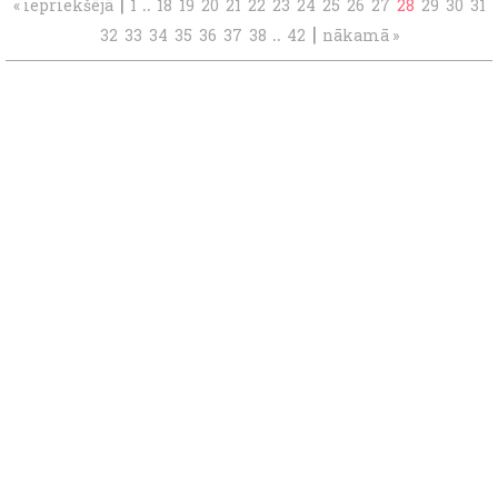
|
..
« iepriekšējā
1
18
19
20
21
22
23
24
25
26
27
28
29
30
31
..
|
32
33
34
35
36
37
38
42
nākamā »