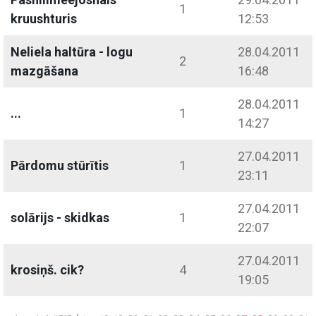
1
kruushturis
12:53
Neliela haltūra - logu
28.04.2011
2
mazgāšana
16:48
28.04.2011
...
1
14:27
27.04.2011
Pārdomu stūrītis
1
23:11
27.04.2011
solārijs - skidkas
1
22:07
27.04.2011
krosiņš. cik?
4
19:05