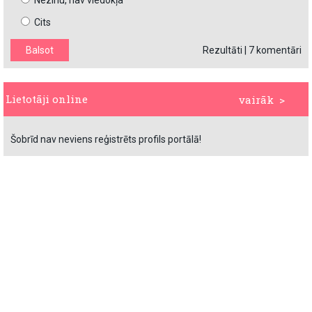
Nezinu, nav viedokļa
Cits
Rezultāti
|
7 komentāri
Lietotāji online
vairāk >
Šobrīd nav neviens reģistrēts profils portālā!