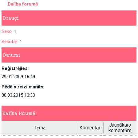
Dalība forumā
Draugi
Seko
: 1
Sekotāji
: 1
Datumi
Reģistrējies:
29.01.2009 16:49
Pēdējo reizi manīts:
30.03.2015 13:30
Dalība forumā
Jaunākais
Tēma
Komentāri
komentārs