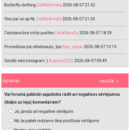
Butterfly clothing
CallMeAnnika
2026-08-07 21:42
Viss par un ap NL
CallMeAnnika
2026-08-07 21:24
Ceļošana bez otrās pusītes
LabaDabaDa
2026-08-07 18:39
Procedūras pie elitebeauty_lips
Nav_vispar
2026-08-07 10:13
Seriāls iekš instagram :)
Augusts2025
2026-08-07 09:49
Aptauja
vairāk >
Vai forumā publiski vajadzētu rādīt arī negatīvos vērtējumus
(īkšķis uz leju) komentāriem?
Jā, jāredz arī negatīvie vērtējumi
Nē, lai paliek redzams tikai pozitīvais vērtējums