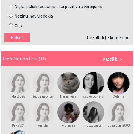
Nē, lai paliek redzams tikai pozitīvais vērtējums
Nezinu, nav viedokļa
Cits
Rezultāti
|
7 komentāri
Lietotāji online (11)
vairāk >
Maltā gaļa
Suudzambiibele
Hermiine89
saulespukje18
Stefania
Brivs321
Anncha
leldinjaaa
fuzzypants
Luna Com 2000