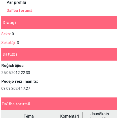
Par profilu
Dalība forumā
Draugi
Seko
: 0
Sekotāji
: 3
Datumi
Reģistrējies:
25.05.2012 22:33
Pēdējo reizi manīts:
08.09.2024 17:27
Dalība forumā
Jaunākais
Tēma
Komentāri