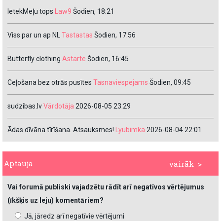
IetekMeļu tops
Law9
Šodien, 18:21
Viss par un ap NL
Tastastas
Šodien, 17:56
Butterfly clothing
Astarte
Šodien, 16:45
Ceļošana bez otrās pusītes
Tasnaviespejams
Šodien, 09:45
sudzibas.lv
Vārdotāja
2026-08-05 23:29
Ādas dīvāna tīrīšana. Atsauksmes!
Lyubimka
2026-08-04 22:01
Aptauja
vairāk >
Vai forumā publiski vajadzētu rādīt arī negatīvos vērtējumus
(īkšķis uz leju) komentāriem?
Jā, jāredz arī negatīvie vērtējumi