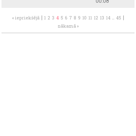
00:08
|
..
|
« iepriekšējā
1
2
3
4
5
6
7
8
9
10
11
12
13
14
45
nākamā »