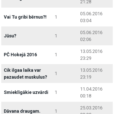
21:28
05.06.2016
Vai Tu gribi bērnus?!
1
03:04
05.06.2016
Jūsu?
1
02:06
13.05.2016
PČ Hokejā 2016
1
23:29
Cik ilgaa laika var
13.05.2016
1
pazaudet muskulus?
23:19
11.04.2016
Smieklīgākie uzvārdi
1
00:18
25.03.2016
Dāvana draugam.
1