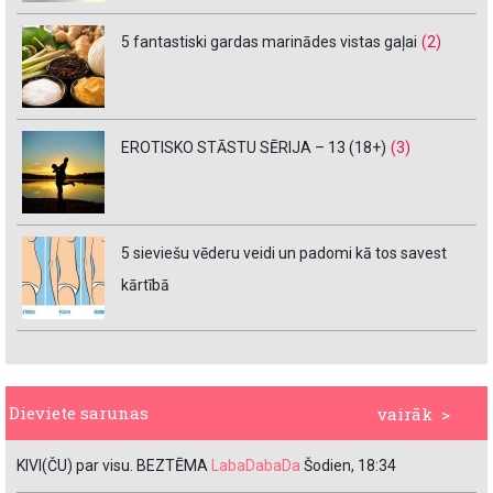
5 fantastiski gardas marinādes vistas gaļai
(2)
EROTISKO STĀSTU SĒRIJA – 13 (18+)
(3)
5 sieviešu vēderu veidi un padomi kā tos savest
kārtībā
Dieviete sarunas
vairāk >
KIVI(ČU) par visu. BEZTĒMA
LabaDabaDa
Šodien, 18:34