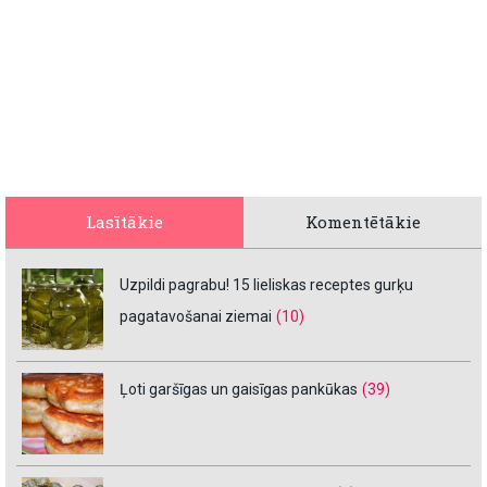
Lasītākie
Komentētākie
Uzpildi pagrabu! 15 lieliskas receptes gurķu
pagatavošanai ziemai
(10)
Ļoti garšīgas un gaisīgas pankūkas
(39)