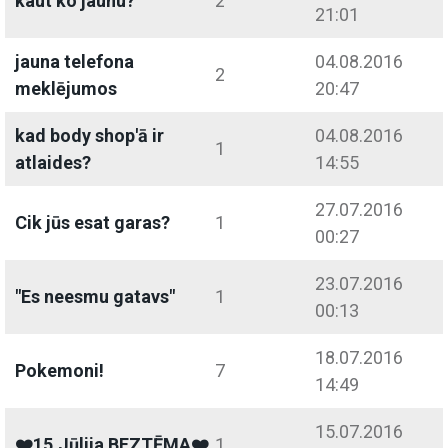
kaut ko jaunu?
2
21:01
jauna telefona
04.08.2016
2
meklējumos
20:47
kad body shop'ā ir
04.08.2016
1
atlaides?
14:55
27.07.2016
Cik jūs esat garas?
1
00:27
23.07.2016
"Es neesmu gatavs"
1
00:13
18.07.2016
Pokemoni!
7
14:49
15.07.2016
❤️15.Jūlija BEZTĒMA❤️
1