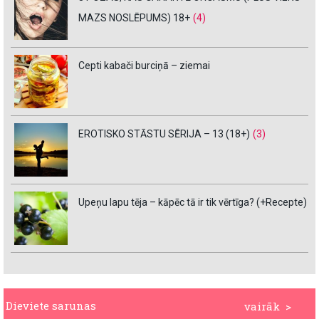
MAZS NOSLĒPUMS) 18+
(4)
Cepti kabači burciņā – ziemai
EROTISKO STĀSTU SĒRIJA – 13 (18+)
(3)
Upeņu lapu tēja – kāpēc tā ir tik vērtīga? (+Recepte)
Dieviete sarunas
vairāk >