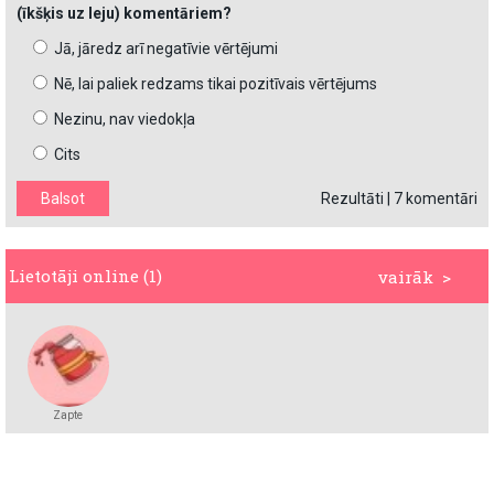
(īkšķis uz leju) komentāriem?
Jā, jāredz arī negatīvie vērtējumi
Nē, lai paliek redzams tikai pozitīvais vērtējums
Nezinu, nav viedokļa
Cits
Rezultāti
|
7 komentāri
Lietotāji online (1)
vairāk >
Zapte