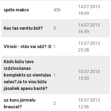
14.07.2013
spēle makro
436
18:09
14.07.2013
Kas tas varētu būt?
5
16:59
13.07.2013
Vīrieši - stāv vai sēž? :D
1
23:28
Kāds būtu tavs
izdzīvošanas
10.07.2013
komplekts uz vientuļas
1
13:20
salas?Ja to visu būtu
jāsaliek apavu kastē?
uz kuru jūrmalu
10.07.2013
2
braucat?
12:56