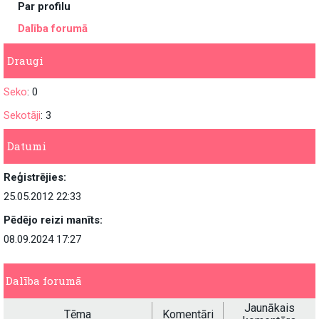
Par profilu
Dalība forumā
Draugi
Seko
: 0
Sekotāji
: 3
Datumi
Reģistrējies:
25.05.2012 22:33
Pēdējo reizi manīts:
08.09.2024 17:27
Dalība forumā
Jaunākais
Tēma
Komentāri