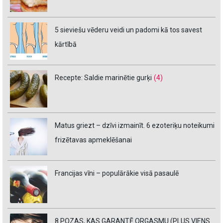
5 sieviešu vēderu veidi un padomi kā tos savest
kārtībā
Recepte: Saldie marinētie gurķi
(4)
Matus griezt – dzīvi izmainīt. 6 ezoteriķu noteikumi
frizētavas apmeklēšanai
Francijas vīni – populārākie visā pasaulē
8 POZAS, KAS GARANTĒ ORGASMU (PLUS VIENS