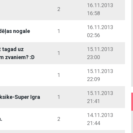
16.11.2013
2
16:58
16.11.2013
dēļas nogale
1
02:56
t tagad uz
15.11.2013
1
m zvaniem? :D
23:00
15.11.2013
1
22:09
15.11.2013
ksike-Super Igra
1
21:41
14.11.2013
.
2
21:44