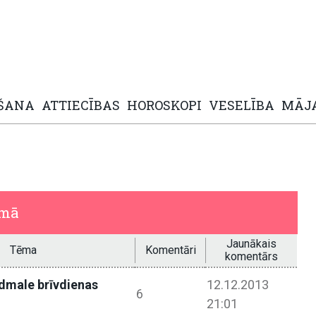
ŠANA
ATTIECĪBAS
HOROSKOPI
VESELĪBA
MĀJ
umā
Jaunākais
Tēma
Komentāri
komentārs
dmale brīvdienas
12.12.2013
6
21:01