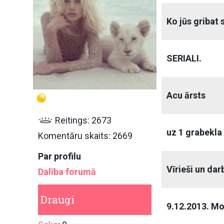
Ko jūs gribat 
SERIALI.
Acu ārsts
Reitings: 2673
uz 1 grabekla
Komentāru skaits: 2669
Par profilu
Vīrieši un da
Dalība forumā
Draugi
9.12.2013. M