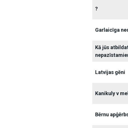
?
Garlaicīga ne
Kā jūs atbilda
nepazīstamie
Latvijas gēni
Kanikuly v me
Bērnu apģērbs