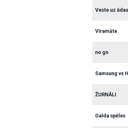
Veste uz ādas
Vīramāte
no go
Samsung vs 
ŽURNĀLI
Galda spēles