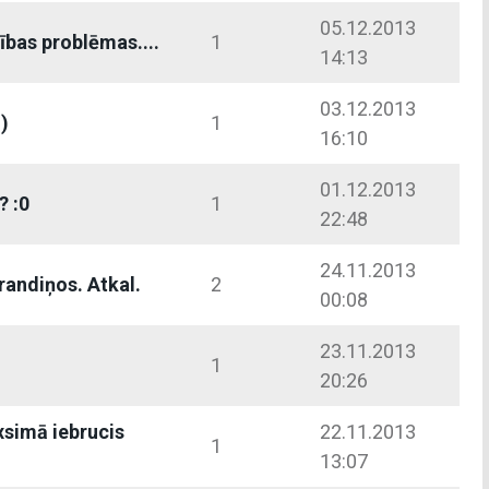
05.12.2013
bas problēmas....
1
14:13
03.12.2013
:)
1
16:10
01.12.2013
? :0
1
22:48
24.11.2013
andiņos. Atkal.
2
00:08
23.11.2013
1
20:26
simā iebrucis
22.11.2013
1
13:07