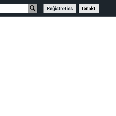
Reģistrēties
Ienākt