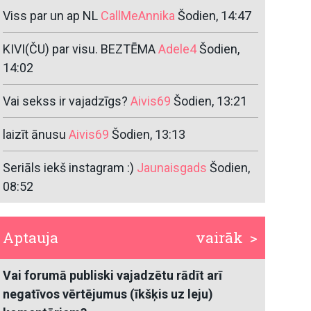
Viss par un ap NL
CallMeAnnika
Šodien, 14:47
KIVI(ČU) par visu. BEZTĒMA
Adele4
Šodien,
14:02
Vai sekss ir vajadzīgs?
Aivis69
Šodien, 13:21
laizīt ānusu
Aivis69
Šodien, 13:13
Seriāls iekš instagram :)
Jaunaisgads
Šodien,
08:52
Aptauja
vairāk >
Vai forumā publiski vajadzētu rādīt arī
negatīvos vērtējumus (īkšķis uz leju)