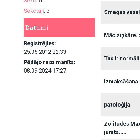
Seko
: 0
Sekotāji
: 3
Smagas veselī
Datumi
Māc ziņkāre. 
Reģistrējies:
25.05.2012 22:33
Tas ir normāli
Pēdējo reizi manīts:
08.09.2024 17:27
Izmaksāšana r
patoloģija
Zolitūdes Max
jumts.....