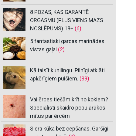
8 POZAS, KAS GARANTĒ
ORGASMU (PLUS VIENS MAZS
NOSLĒPUMS) 18+
(6)
5 fantastiski gardas marinādes
vistas gaļai
(2)
Kā taisīt kunilingu. Pilnīgi atklāti
apķērīgiem puišiem.
(39)
Vai ērces tiešām krīt no kokiem?
Speciālisti skaidro populārākos
mītus par ērcēm
Siera kūka bez cepšanas. Garšīgi