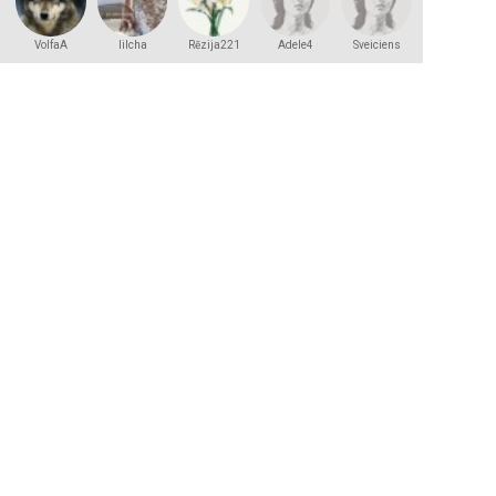
VolfaA
lilcha
Rēzija221
Adele4
Sveiciens