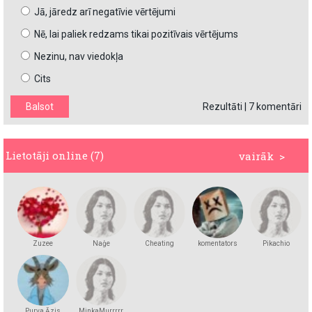
Jā, jāredz arī negatīvie vērtējumi
Nē, lai paliek redzams tikai pozitīvais vērtējums
Nezinu, nav viedokļa
Cits
Rezultāti
|
7 komentāri
Lietotāji online (7)
vairāk >
Zuzee
Naģe
Cheating
komentators
Pikachio
Purva Āzis
MinkaMurrrrr