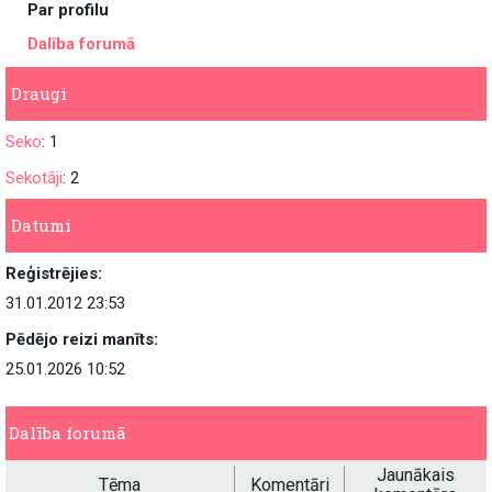
Par profilu
Dalība forumā
Draugi
Seko
: 1
Sekotāji
: 2
Datumi
Reģistrējies:
31.01.2012 23:53
Pēdējo reizi manīts:
25.01.2026 10:52
Dalība forumā
Jaunākais
Tēma
Komentāri