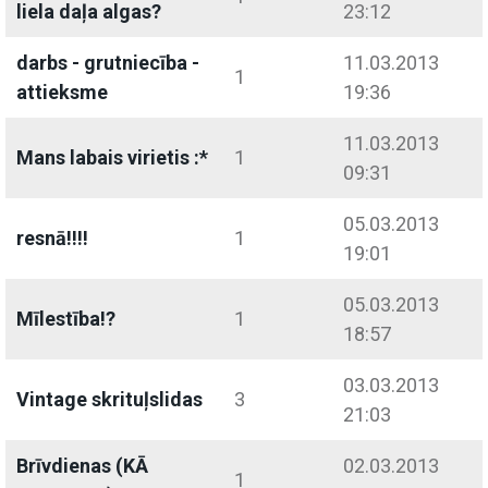
liela daļa algas?
23:12
darbs - grutniecība -
11.03.2013
1
attieksme
19:36
11.03.2013
Mans labais virietis :*
1
09:31
05.03.2013
resnā!!!!
1
19:01
05.03.2013
Mīlestība!?
1
18:57
03.03.2013
Vintage skrituļslidas
3
21:03
Brīvdienas (KĀ
02.03.2013
1