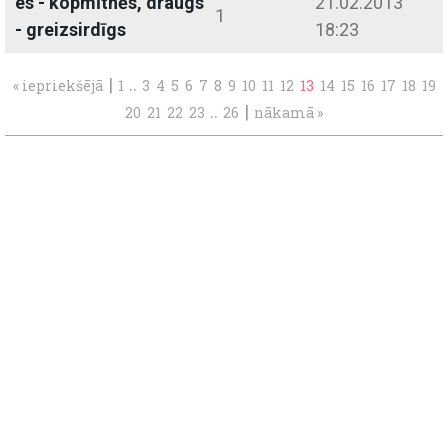
es - kopmītnēs, draugs
21.02.2013
1
- greizsirdīgs
18:23
|
..
« iepriekšējā
1
3
4
5
6
7
8
9
10
11
12
13
14
15
16
17
18
19
..
|
20
21
22
23
26
nākamā »