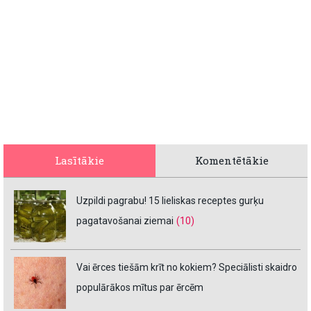
Lasītākie
Komentētākie
Uzpildi pagrabu! 15 lieliskas receptes gurķu
pagatavošanai ziemai
(10)
Vai ērces tiešām krīt no kokiem? Speciālisti skaidro
populārākos mītus par ērcēm