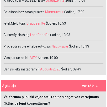
KIVI(ČU) par visu. BEZTĒMA
Draudzenīte
Šodien, 17:04
Ceļošana bez otrās pusītes
Murmurmur
Šodien, 17:00
IetekMeļu tops
Draudzenīte
Šodien, 16:53
Butterfly clothing
LabaDabaDa
Šodien, 13:03
Procedūras pie elitebeauty_lips
Nav_vispar
Šodien, 10:13
Viss par un ap NL
MTY
Šodien, 10:00
Seriāls iekš instagram :)
Augusts2025
Šodien, 09:49
Aptauja
vairāk >
Vai forumā publiski vajadzētu rādīt arī negatīvos vērtējumus
(īkšķis uz leju) komentāriem?