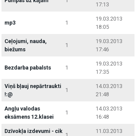
Pumpas uz kājām
1
17:13
19.03.2013
mp3
1
18:05
Ceļojumi, nauda,
19.03.2013
1
biežums
17:46
19.03.2013
Bezdarba pabalsts
1
17:35
Viņš bļauj nepārtraukti
14.03.2013
1
!:@
21:48
Angļu valodas
14.03.2013
1
eksāmens 12.klasei
16:48
Dzīvokļa izdevumi - cik
11.03.2013
1