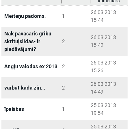
komentārs
26.03.2013
Meiteņu padoms.
1
15:44
Nāk pavasaris gribu
26.03.2013
skrituļslidas- ir
2
15:42
piedāvājumi?
26.03.2013
Angļu valodas ex 2013
2
15:26
26.03.2013
varbut kada zin...
2
14:49
25.03.2013
īpašibas
1
19:54
25.03.2013