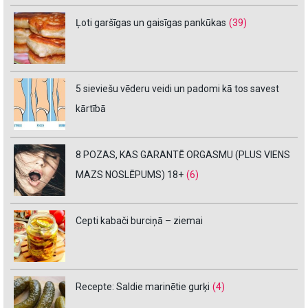
Ļoti garšīgas un gaisīgas pankūkas
(39)
5 sieviešu vēderu veidi un padomi kā tos savest
kārtībā
8 POZAS, KAS GARANTĒ ORGASMU (PLUS VIENS
MAZS NOSLĒPUMS) 18+
(6)
Cepti kabači burciņā – ziemai
Recepte: Saldie marinētie gurķi
(4)