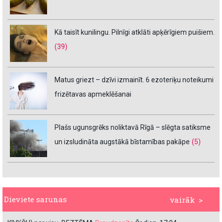
Kā taisīt kunilingu. Pilnīgi atklāti apķērīgiem puišiem.
(39)
Matus griezt – dzīvi izmainīt. 6 ezoteriķu noteikumi
frizētavas apmeklēšanai
Plašs ugunsgrēks noliktavā Rīgā – slēgta satiksme
un izsludināta augstākā bīstamības pakāpe
(5)
Dieviete sarunas
vairāk >