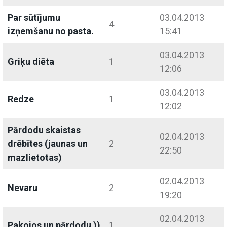
Par sūtījumu
03.04.2013
4
izņemšanu no pasta.
15:41
03.04.2013
Griķu diēta
1
12:06
03.04.2013
Redze
1
12:02
Pārdodu skaistas
02.04.2013
drēbītes (jaunas un
2
22:50
mazlietotas)
02.04.2013
Nevaru
2
19:20
02.04.2013
Pakojos un pārdodu ))
1