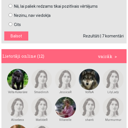
Nē, lai paliek redzams tikai pozitīvais vērtējums
Nezinu, nav viedokļa
Cits
Rezultāti
|
7 komentāri
Lietotāji online (12)
vairāk >
Velta Kukarāne
Smaidinsh
JessicaR
VolfaA
LilyLady
Alisebexx
MatildeR
Villanelle
shanti
Murmurmur