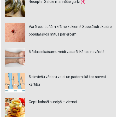
Recepte: Saldie marinētie gurķi
(4)
Vai ērces tiešām krīt no kokiem? Speciālisti skaidro
populārākos mītus par ērcēm
5 ādas iekaisumu veidi vasarā: Kā tos novērst?
5 sieviešu vēderu veidi un padomi kā tos savest
kārtībā
Cepti kabači burciņā – ziemai