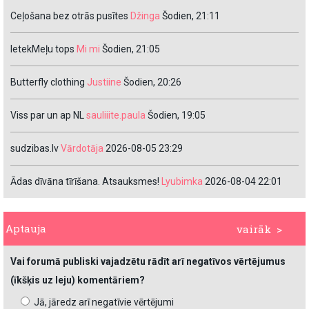
Ceļošana bez otrās pusītes
Džinga
Šodien, 21:11
IetekMeļu tops
Mi mi
Šodien, 21:05
Butterfly clothing
Justiine
Šodien, 20:26
Viss par un ap NL
sauliiite.paula
Šodien, 19:05
sudzibas.lv
Vārdotāja
2026-08-05 23:29
Ādas dīvāna tīrīšana. Atsauksmes!
Lyubimka
2026-08-04 22:01
Aptauja
vairāk >
Vai forumā publiski vajadzētu rādīt arī negatīvos vērtējumus
(īkšķis uz leju) komentāriem?
Jā, jāredz arī negatīvie vērtējumi