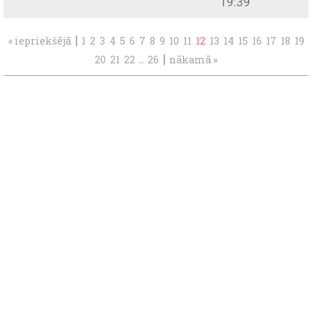
19:39
|
« iepriekšējā
1
2
3
4
5
6
7
8
9
10
11
12
13
14
15
16
17
18
19
..
|
20
21
22
26
nākamā »