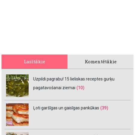
Lasītākie
Komentētākie
Uzpildi pagrabu! 15 lieliskas receptes gurķu
pagatavošanai ziemai
(10)
Ļoti garšīgas un gaisīgas pankūkas
(39)