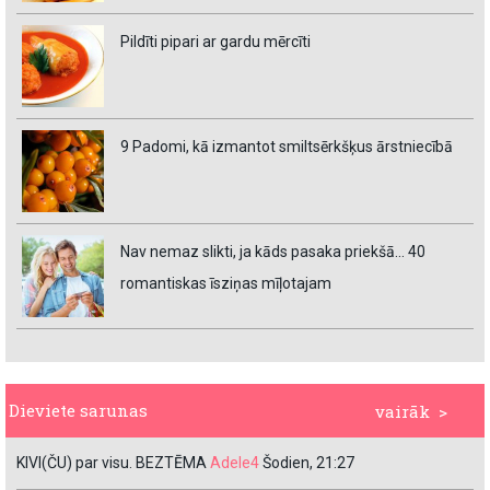
Pildīti pipari ar gardu mērcīti
9 Padomi, kā izmantot smiltsērkšķus ārstniecībā
Nav nemaz slikti, ja kāds pasaka priekšā… 40
romantiskas īsziņas mīļotajam
Dieviete sarunas
vairāk >
KIVI(ČU) par visu. BEZTĒMA
Adele4
Šodien, 21:27