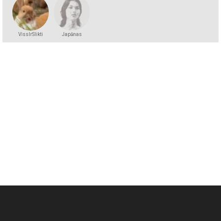
VissIrSlikti
Japānas
princese