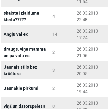
11:54
skaista izlaiduma
28.03.2013
4
kleita?????
22:48
28.03.2013
Angļu val ex
14
17:24
draugs, viņa mamma
26.03.2013
2
un pa vidu es
21:06
Jaunais stils bez
26.03.2013
3
krūštura
20:05
26.03.2013
Jaunākie pirkumi
2
19:44
26.03.2013
viņš un datorspēles!!
8