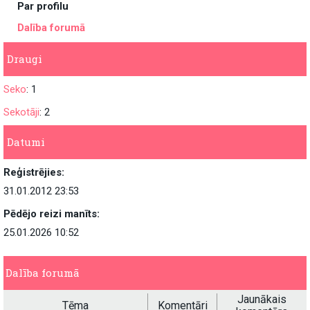
Par profilu
Dalība forumā
Draugi
Seko
: 1
Sekotāji
: 2
Datumi
Reģistrējies:
31.01.2012 23:53
Pēdējo reizi manīts:
25.01.2026 10:52
Dalība forumā
Jaunākais
Tēma
Komentāri