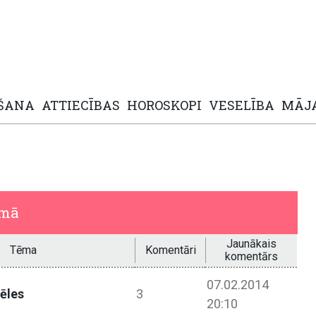
ŠANA
ATTIECĪBAS
HOROSKOPI
VESELĪBA
MĀJ
umā
Jaunākais
Tēma
Komentāri
komentārs
07.02.2014
ēles
3
20:10