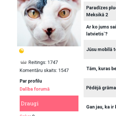
Paradīzes plu
Meksikā 2
Ar ko jums sai
latvietis`?
Jūsu mobīlā t
Reitings: 1747
Tām, kuras b
Komentāru skaits: 1547
Par profilu
Pēdējā grāmata
Dalība forumā
Draugi
Gan jau, ka ir 