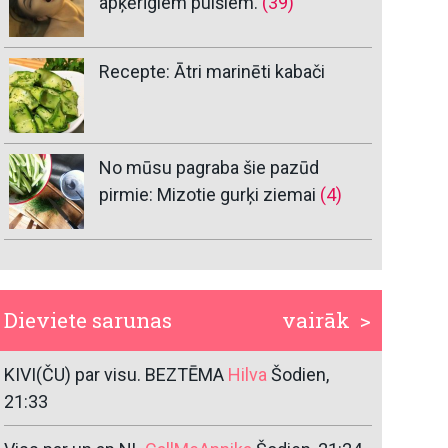
apķērīgiem puišiem.
(39)
Recepte: Ātri marinēti kabači
No mūsu pagraba šie pazūd
pirmie: Mizotie gurķi ziemai
(4)
Dieviete sarunas
vairāk >
KIVI(ČU) par visu. BEZTĒMA
Hilva
Šodien,
21:33