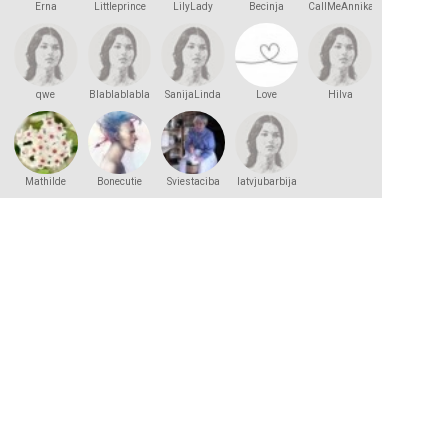
Erna
Littleprince
LilyLady
Becinja
CallMeAnnika
qwe
Blablablabla
SanijaLinda
Love
Hilva
Mathilde
Bonecutie
Sviestaciba
latvjubarbija