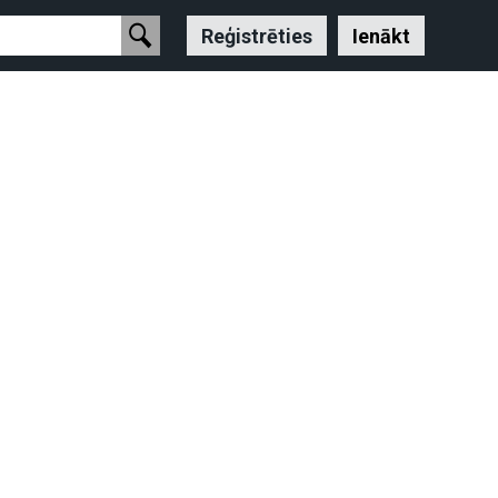
Reģistrēties
Ienākt