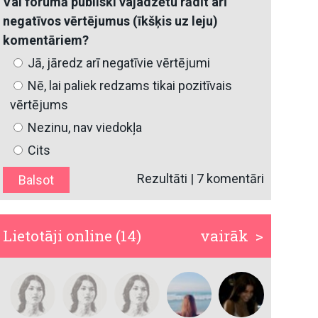
Vai forumā publiski vajadzētu rādīt arī
negatīvos vērtējumus (īkšķis uz leju)
komentāriem?
Jā, jāredz arī negatīvie vērtējumi
Nē, lai paliek redzams tikai pozitīvais
vērtējums
Nezinu, nav viedokļa
Cits
Rezultāti
|
7 komentāri
Lietotāji online (14)
vairāk >