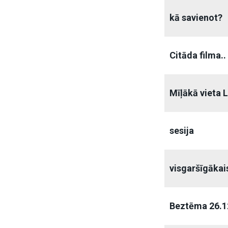
kā savienot?
Citāda filma..
Mīļākā vieta L
sesija
visgaršīgākais
Beztēma 26.1