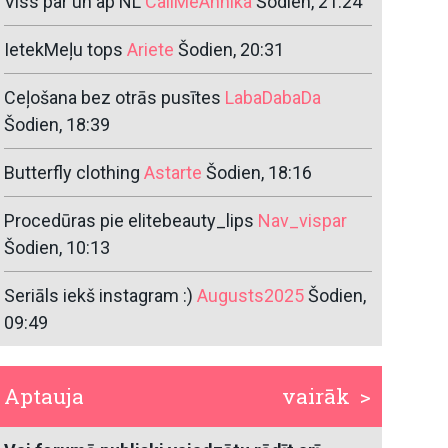
Viss par un ap NL
CallMeAnnika
Šodien, 21:24
IetekMeļu tops
Ariete
Šodien, 20:31
Ceļošana bez otrās pusītes
LabaDabaDa
Šodien, 18:39
Butterfly clothing
Astarte
Šodien, 18:16
Procedūras pie elitebeauty_lips
Nav_vispar
Šodien, 10:13
Seriāls iekš instagram :)
Augusts2025
Šodien,
09:49
Aptauja
vairāk >