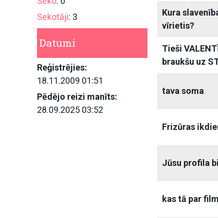
Seko
: 0
Kura slavenīb
Sekotāji
: 3
vīrietis?
Datumi
Tieši VALENT
braukšu uz 
Reģistrējies:
18.11.2009 01:51
tava soma
Pēdējo reizi manīts:
28.09.2025 03:52
Frizūras ikdie
Jūsu profila b
kas tā par fil