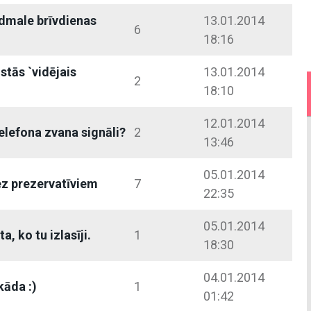
dmale brīvdienas
13.01.2014
6
18:16
stās `vidējais
13.01.2014
2
18:10
12.01.2014
elefona zvana signāli?
2
13:46
05.01.2014
ez prezervatīviem
7
22:35
05.01.2014
, ko tu izlasīji.
1
18:30
04.01.2014
kāda :)
1
01:42