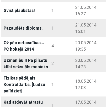
21.05.2014
Svīst plaukstas!
1
16:37
21.05.2014
Pazaudēts diploms.
1
16:01
Ož pēc netaisnības...
20.05.2014
4
PČ hokejā 2014
19:35
Uzmanību!!! Pa pilsētu
20.05.2014
2
klīst seksuāls maniaks
14:23
Fizikas pēdējais
18.05.2014
Kontroldarbs. [Lūdzu
1
17:03
palīdziet]
Kad atdevāt atrastu
17.05.2014
1