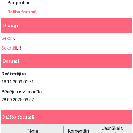
Par profilu
Dalība forumā
Draugi
Seko
: 0
Sekotāji
: 3
Datumi
Reģistrējies:
18.11.2009 01:51
Pēdējo reizi manīts:
28.09.2025 03:52
Dalība forumā
Jaunākais
Tēma
Komentāri