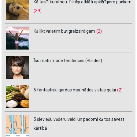
Kā taisīt kunilingu. Pilnīgi atklāti apķērīgiem puišiem.
(39)
Kā likt vīrietim būt greizsirdīgam
(2)
Īso matu mode tendences (+bildes)
5 fantastiski gardas marinādes vistas gaļai
(2)
5 sieviešu vēderu veidi un padomi kā tos savest
kārtībā