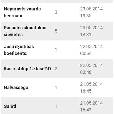
Neparasts vaards
23.05.2014
3
beernam
19:35
Pasaules skaistakas
23.05.2014
5
sievietes
14:31
Jūsu šķīstības
22.05.2014
1
koeficents.
00:54
22.05.2014
Kas ir stilīgi 1.klasē?:D
2
00:48
21.05.2014
Galvassega
1
16:45
21.05.2014
Salāti
1
16:43