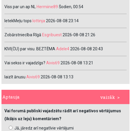
Viss par un ap NL
Hermiine89
Šodien, 00:54
IetekMeļu tops
lottinja
2026-08-08 23:14
Zobārstniecība Rīgā
Esgribuest
2026-08-08 21:26
KIVI(ČU) par visu. BEZTĒMA
Adele4
2026-08-08 20:43
Vai sekss ir vajadzīgs?
Aivis69
2026-08-08 13:21
laizīt ānusu
Aivis69
2026-08-08 13:13
Aptauja
vairāk >
Vai forumā publiski vajadzētu rādīt arī negatīvos vērtējumus
(īkšķis uz leju) komentāriem?
Jā, jāredz arī negatīvie vērtējumi