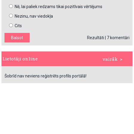
Nē, lai paliek redzams tikai pozitīvais vērtējums
Nezinu, nav viedokļa
Cits
Rezultāti
|
7 komentāri
Lietotāji online
vairāk >
Šobrīd nav neviens reģistrēts profils portālā!