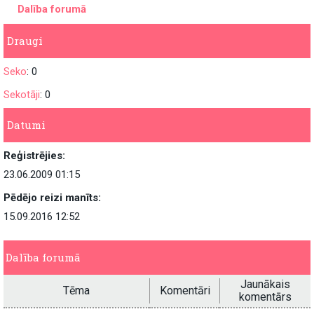
Dalība forumā
Draugi
Seko
: 0
Sekotāji
: 0
Datumi
Reģistrējies:
23.06.2009 01:15
Pēdējo reizi manīts:
15.09.2016 12:52
Dalība forumā
Jaunākais
Tēma
Komentāri
komentārs