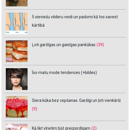
5 sieviešu vēderu veidi un padomi kā tos savest
kārtībā
Ļoti garšīgas un gaisīgas pankūkas
(39)
Īso matu mode tendences (+bildes)
Siera kūka bez cepšanas. Garšīgi un ļoti vienkārši
(9)
Kā likt vīrietim būt greizsirdīgam
(2)