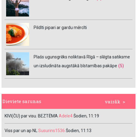
Pildīti pipari ar gardu mērcīti
Plašs ugunsgrēks noliktavā Rīgā – slēgta satiksme
un izsludināta augstākā bīstamības pakāpe
(5)
Dieviete sarunas
vairāk >
KIVI(ČU) par visu. BEZTĒMA
Adele4
Šodien, 11:19
Viss par un ap NL
Susurins1536
Šodien, 11:13