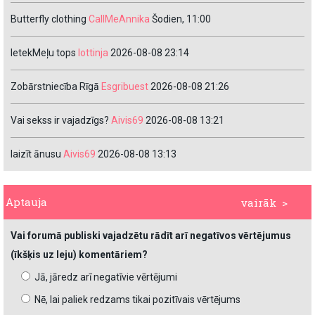
Butterfly clothing
CallMeAnnika
Šodien, 11:00
IetekMeļu tops
lottinja
2026-08-08 23:14
Zobārstniecība Rīgā
Esgribuest
2026-08-08 21:26
Vai sekss ir vajadzīgs?
Aivis69
2026-08-08 13:21
laizīt ānusu
Aivis69
2026-08-08 13:13
Aptauja
vairāk >
Vai forumā publiski vajadzētu rādīt arī negatīvos vērtējumus
(īkšķis uz leju) komentāriem?
Jā, jāredz arī negatīvie vērtējumi
Nē, lai paliek redzams tikai pozitīvais vērtējums