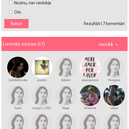
Nezinu, nav viedokļa
Cits
Rezultāti
|
7 komentāri
Lietotāji online (17)
vairāk >
CallMeAnnika
joselyn
Adele4
amoreamore
Pareģone
Tepat
sexygirl_2007
Naģe
Villanelle
skylie