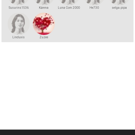
Susurins1536
Kārena
Luna Com 2000
He730
selga.pipa
Linduxis
Zuzee