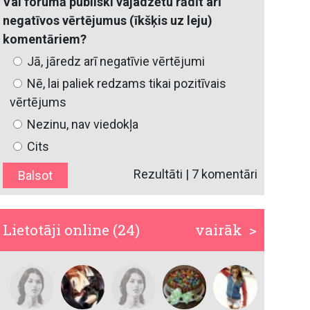
Vai forumā publiski vajadzētu rādīt arī
negatīvos vērtējumus (īkšķis uz leju)
komentāriem?
Jā, jāredz arī negatīvie vērtējumi
Nē, lai paliek redzams tikai pozitīvais
vērtējums
Nezinu, nav viedokļa
Cits
Rezultāti
|
7 komentāri
Lietotāji online (24)
vairāk >