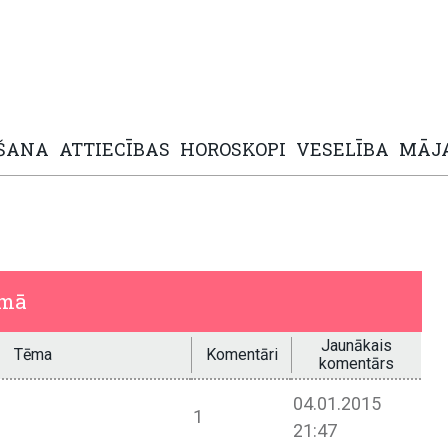
ŠANA
ATTIECĪBAS
HOROSKOPI
VESELĪBA
MĀJ
umā
Jaunākais
Tēma
Komentāri
komentārs
04.01.2015
1
21:47