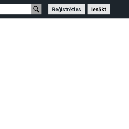
Reģistrēties
Ienākt