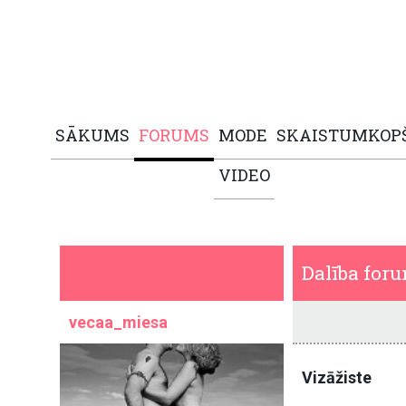
SĀKUMS
FORUMS
MODE
SKAISTUMKOP
VIDEO
Dalība for
vecaa_miesa
Vizāžiste