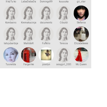
It kā Tu ko
LabaDabaDa
Domingo99
kuuuuka
gii_star
zinātu
Kombains
Kremakucinja
documents
Cibuldi
Stefania
home
latvjubarbija
MatildeR
Fuffelis
Teresia
Elizabeteeee
Tusnelda
Fargerike
joselyn
sexygirl_2007
Mc.Queen