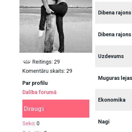
Dibena rajons
Dibena rajons
Uzdevums
Reitings: 29
Komentāru skaits: 29
Muguras leja
Par profilu
Dalība forumā
Ekonomika
Draugi
Nagi
Seko
: 0