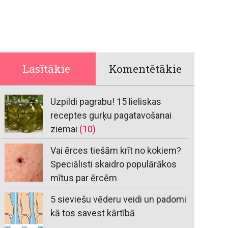
Lasītākie
Komentētākie
Uzpildi pagrabu! 15 lieliskas
receptes gurķu pagatavošanai
ziemai
(10)
Vai ērces tiešām krīt no kokiem?
Speciālisti skaidro populārākos
mītus par ērcēm
5 sieviešu vēderu veidi un padomi
kā tos savest kārtībā