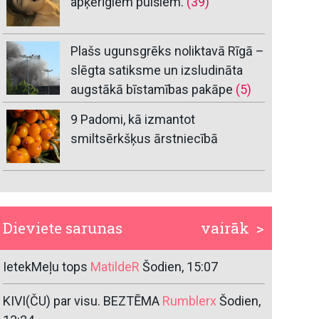
apķērīgiem puišiem.
(39)
Plašs ugunsgrēks noliktavā Rīgā –
slēgta satiksme un izsludināta
augstākā bīstamības pakāpe
(5)
9 Padomi, kā izmantot
smiltsērkšķus ārstniecībā
Dieviete sarunas
vairāk >
IetekMeļu tops
MatildeR
Šodien, 15:07
KIVI(ČU) par visu. BEZTĒMA
Rumblerx
Šodien,