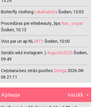
13:24
Butterfly clothing
LabaDabaDa
Šodien, 13:03
Procedūras pie elitebeauty_lips
Nav_vispar
Šodien, 10:13
Viss par un ap NL
MTY
Šodien, 10:00
Seriāls iekš instagram :)
Augusts2025
Šodien,
09:49
Ceļošana bez otrās pusītes
Džinga
2026-08-
06 21:11
Aptauja
vairāk >