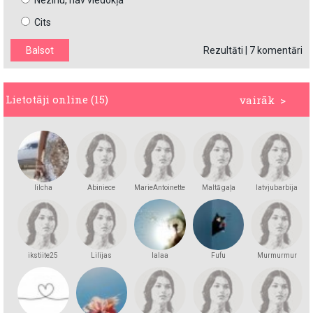
Nezinu, nav viedokļa
Cits
Rezultāti
|
7 komentāri
Lietotāji online (15)
vairāk >
lilcha
Abiniece
MarieAntoinette
Maltā gaļa
latvjubarbija
ikstiite25
Lilijas
lalaa
Fufu
Murmurmur