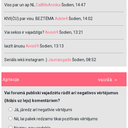
Viss par un ap NL
CallMeAnnika
Šodien, 14:47
KIVI(ČU) par visu. BEZTĒMA
Adele4
Šodien, 14:02
Vai sekss ir vajadzīgs?
Aivis69
Šodien, 13:21
laizīt ānusu
Aivis69
Šodien, 13:13
Seriāls iekš instagram :)
Jaunaisgads
Šodien, 08:52
Aptauja
vairāk >
Vai forumā publiski vajadzētu rādīt arī negatīvos vērtējumus
(īkšķis uz leju) komentāriem?
Jā, jāredz arī negatīvie vērtējumi
Nē, lai paliek redzams tikai pozitīvais vērtējums