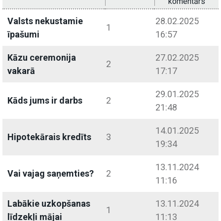
komentārs
Valsts nekustamie
28.02.2025
1
īpašumi
16:57
Kāzu ceremonija
27.02.2025
2
vakarā
17:17
29.01.2025
Kāds jums ir darbs
2
21:48
14.01.2025
Hipotekārais kredīts
3
19:34
13.11.2024
Vai vajag saņemties?
2
11:16
Labākie uzkopšanas
13.11.2024
1
līdzekļi mājai
11:13