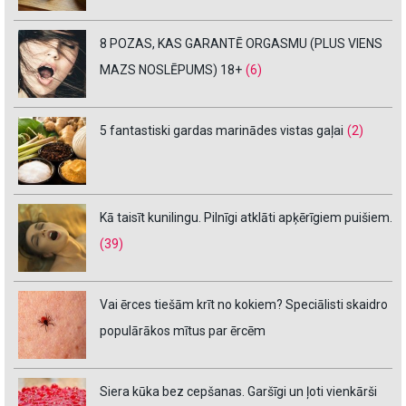
8 POZAS, KAS GARANTĒ ORGASMU (PLUS VIENS
MAZS NOSLĒPUMS) 18+
(6)
5 fantastiski gardas marinādes vistas gaļai
(2)
Kā taisīt kunilingu. Pilnīgi atklāti apķērīgiem puišiem.
(39)
Vai ērces tiešām krīt no kokiem? Speciālisti skaidro
populārākos mītus par ērcēm
Siera kūka bez cepšanas. Garšīgi un ļoti vienkārši