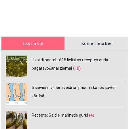
Lasītākie
Komentētākie
Uzpildi pagrabu! 15 lieliskas receptes gurķu
pagatavošanai ziemai
(10)
5 sieviešu vēderu veidi un padomi kā tos savest
kārtībā
Recepte: Saldie marinētie gurķi
(4)