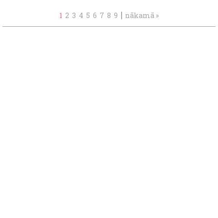
|
1
2
3
4
5
6
7
8
9
nākamā »