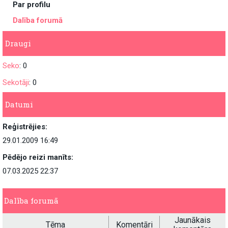
Par profilu
Dalība forumā
Draugi
Seko
: 0
Sekotāji
: 0
Datumi
Reģistrējies:
29.01.2009 16:49
Pēdējo reizi manīts:
07.03.2025 22:37
Dalība forumā
Jaunākais
Tēma
Komentāri