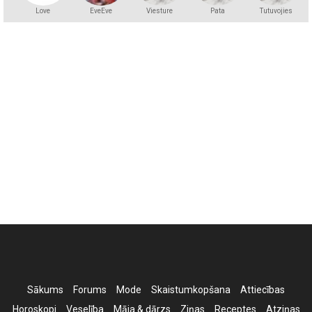
Love
EveEve
Viesture
Pata
Tutuvojies
Sākums
Forums
Mode
Skaistumkopšana
Attiecības
Horoskopi
Veselība
Māja & dārzs
Ziņas
Receptes
Atziņas