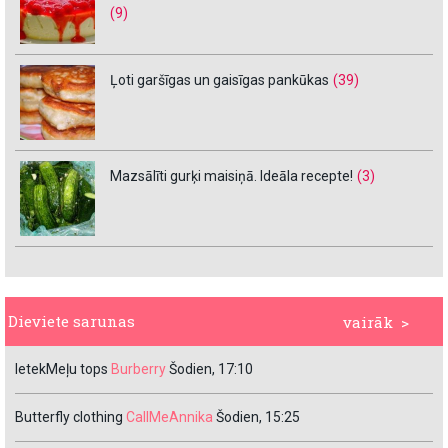
(9)
Ļoti garšīgas un gaisīgas pankūkas
(39)
Mazsālīti gurķi maisiņā. Ideāla recepte!
(3)
Dieviete sarunas
vairāk >
IetekMeļu tops
Burberry
Šodien, 17:10
Butterfly clothing
CallMeAnnika
Šodien, 15:25