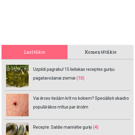
Lasītākie
Komentētākie
Uzpildi pagrabu! 15 lieliskas receptes gurķu
pagatavošanai ziemai
(10)
Vai ērces tiešām krīt no kokiem? Speciālisti skaidro
populārākos mītus par ērcēm
Recepte: Saldie marinētie gurķi
(4)