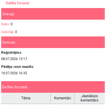
Dalība forumā
Draugi
Seko
: 0
Sekotāji
: 0
Datumi
Reģistrējies:
08.07.2026 13:17
Pēdējo reizi manīts:
10.07.2026 16:35
Dalība forumā
Jaunākais
Tēma
Komentāri
komentārs