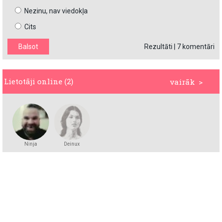
Nezinu, nav viedokļa
Cits
Rezultāti
|
7 komentāri
Lietotāji online (2)
vairāk >
Ninja
Deinux