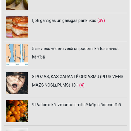
Ļoti garšīgas un gaisīgas pankūkas
(39)
5 sieviešu vēderu veidi un padomi kā tos savest
kārtībā
8 POZAS, KAS GARANTĒ ORGASMU (PLUS VIENS
MAZS NOSLĒPUMS) 18+
(4)
9 Padomi, kā izmantot smiltsērkšķus ārstniecībā