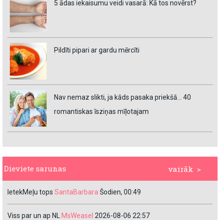
5 ādas iekaisumu veidi vasarā: Kā tos novērst?
Pildīti pipari ar gardu mērcīti
Nav nemaz slikti, ja kāds pasaka priekšā… 40
romantiskas īsziņas mīļotajam
Dieviete sarunas
vairāk >
IetekMeļu tops
SantaBarbara
Šodien, 00:49
Viss par un ap NL
MsWeasel
2026-08-06 22:57