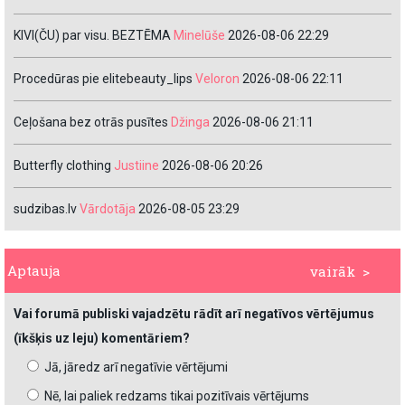
KIVI(ČU) par visu. BEZTĒMA
Minelūše
2026-08-06 22:29
Procedūras pie elitebeauty_lips
Veloron
2026-08-06 22:11
Ceļošana bez otrās pusītes
Džinga
2026-08-06 21:11
Butterfly clothing
Justiine
2026-08-06 20:26
sudzibas.lv
Vārdotāja
2026-08-05 23:29
Aptauja
vairāk >
Vai forumā publiski vajadzētu rādīt arī negatīvos vērtējumus
(īkšķis uz leju) komentāriem?
Jā, jāredz arī negatīvie vērtējumi
Nē, lai paliek redzams tikai pozitīvais vērtējums