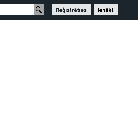
Reģistrēties
Ienākt