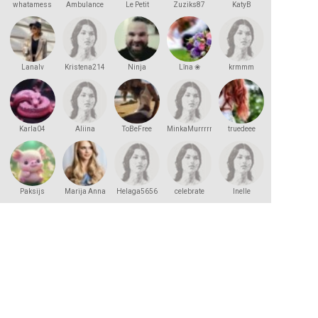
whatamess
Ambulance
Le Petit
Zuziks87
KatyB
Lanalv
Kristena214
Ninja
Līna ❀
krmmm
Karla04
Aliina
ToBeFree
MinkaMurrrrr
truedeee
Paksijs
Marija Anna
Helaga5656
celebrate
Inelle