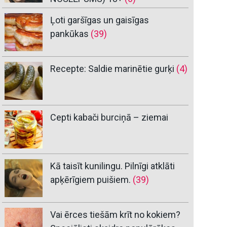
Ļoti garšīgas un gaisīgas
pankūkas
(39)
Recepte: Saldie marinētie gurķi
(4)
Cepti kabači burciņā – ziemai
Kā taisīt kunilingu. Pilnīgi atklāti
apķērīgiem puišiem.
(39)
Vai ērces tiešām krīt no kokiem?