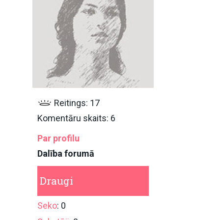
Reitings: 17
Komentāru skaits: 6
Par profilu
Dalība forumā
Draugi
Seko
: 0