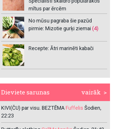
Speciālisti skaidro populārākos
mītus par ērcēm
No mūsu pagraba šie pazūd
pirmie: Mizotie gurķi ziemai
(4)
Recepte: Ātri marinēti kabači
Dieviete sarunas
vairāk >
KIVI(ČU) par visu. BEZTĒMA
Fuffelis
Šodien,
22:23