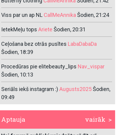
Butterfly clothing
CallMeAnnika
Šodien, 21:42
Viss par un ap NL
CallMeAnnika
Šodien, 21:24
IetekMeļu tops
Ariete
Šodien, 20:31
Ceļošana bez otrās pusītes
LabaDabaDa
Šodien, 18:39
Procedūras pie elitebeauty_lips
Nav_vispar
Šodien, 10:13
Seriāls iekš instagram :)
Augusts2025
Šodien,
09:49
Aptauja
vairāk >