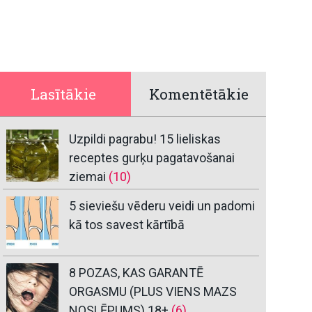
Lasītākie
Komentētākie
Uzpildi pagrabu! 15 lieliskas
receptes gurķu pagatavošanai
ziemai
(10)
5 sieviešu vēderu veidi un padomi
kā tos savest kārtībā
8 POZAS, KAS GARANTĒ
ORGASMU (PLUS VIENS MAZS
NOSLĒPUMS) 18+
(6)