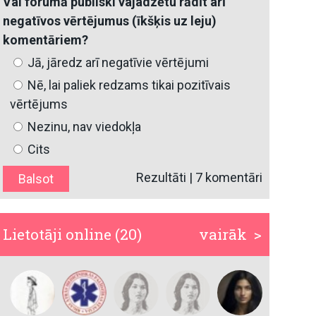
Vai forumā publiski vajadzētu rādīt arī
negatīvos vērtējumus (īkšķis uz leju)
komentāriem?
Jā, jāredz arī negatīvie vērtējumi
Nē, lai paliek redzams tikai pozitīvais
vērtējums
Nezinu, nav viedokļa
Cits
Rezultāti
|
7 komentāri
Lietotāji online (20)
vairāk >