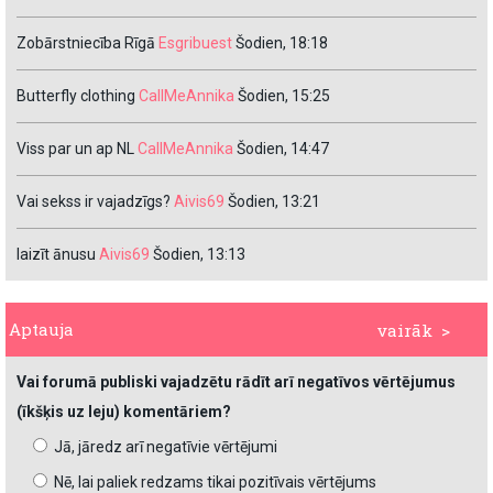
Zobārstniecība Rīgā
Esgribuest
Šodien, 18:18
Butterfly clothing
CallMeAnnika
Šodien, 15:25
Viss par un ap NL
CallMeAnnika
Šodien, 14:47
Vai sekss ir vajadzīgs?
Aivis69
Šodien, 13:21
laizīt ānusu
Aivis69
Šodien, 13:13
Aptauja
vairāk >
Vai forumā publiski vajadzētu rādīt arī negatīvos vērtējumus
(īkšķis uz leju) komentāriem?
Jā, jāredz arī negatīvie vērtējumi
Nē, lai paliek redzams tikai pozitīvais vērtējums