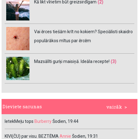
Kā likt vīrietim būt greizsirdīgam
(2)
Vai ērces tiešām krīt no kokiem? Speciālisti skaidro
populārākos mītus par ērcēm
Mazsālīti gurķi maisiņā. Ideāla recepte!
(3)
Dieviete sarunas
vairāk >
IetekMeļu tops
Burberry
Šodien, 19:44
KIVI(ČU) par visu. BEZTĒMA
Annie
Šodien, 19:31