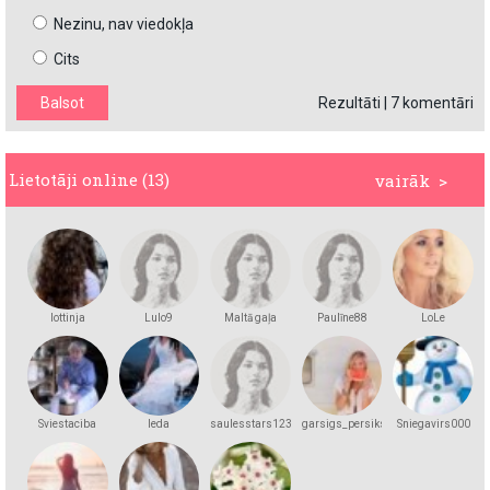
Nezinu, nav viedokļa
Cits
Rezultāti
|
7 komentāri
Lietotāji online (13)
vairāk >
lottinja
Lulo9
Maltā gaļa
Paulīne88
LoLe
Sviestaciba
leda
saulesstars123
garsigs_persiks
Sniegavirs000