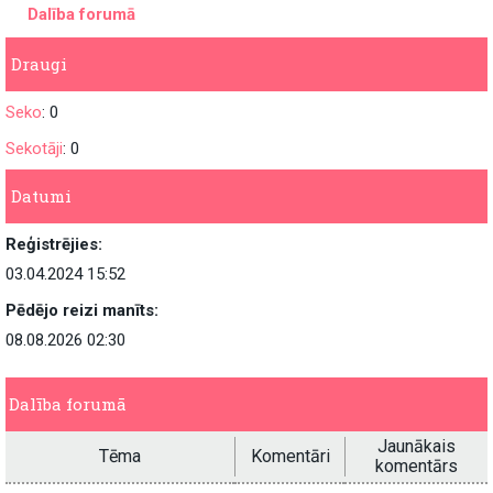
Dalība forumā
Draugi
Seko
: 0
Sekotāji
: 0
Datumi
Reģistrējies:
03.04.2024 15:52
Pēdējo reizi manīts:
08.08.2026 02:30
Dalība forumā
Jaunākais
Tēma
Komentāri
komentārs