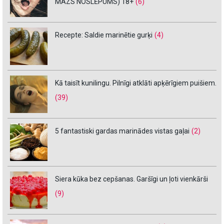
MAZS NOSLĒPUMS) 18+
(6)
Recepte: Saldie marinētie gurķi
(4)
Kā taisīt kunilingu. Pilnīgi atklāti apķērīgiem puišiem.
(39)
5 fantastiski gardas marinādes vistas gaļai
(2)
Siera kūka bez cepšanas. Garšīgi un ļoti vienkārši
(9)