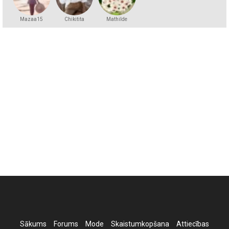
Mazaa15
Chikitita
Mathilde
Sākums
Forums
Mode
Skaistumkopšana
Attiecības