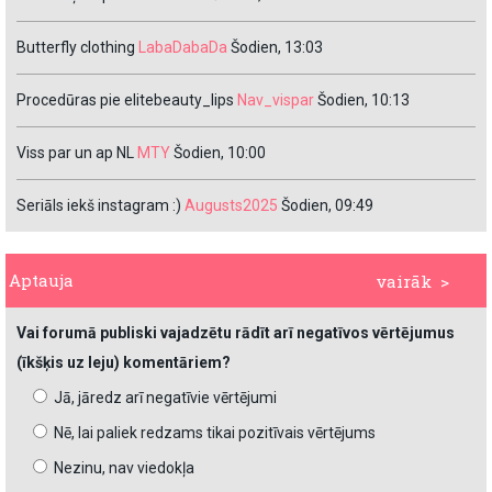
Butterfly clothing
LabaDabaDa
Šodien, 13:03
Procedūras pie elitebeauty_lips
Nav_vispar
Šodien, 10:13
Viss par un ap NL
MTY
Šodien, 10:00
Seriāls iekš instagram :)
Augusts2025
Šodien, 09:49
Aptauja
vairāk >
Vai forumā publiski vajadzētu rādīt arī negatīvos vērtējumus
(īkšķis uz leju) komentāriem?
Jā, jāredz arī negatīvie vērtējumi
Nē, lai paliek redzams tikai pozitīvais vērtējums
Nezinu, nav viedokļa