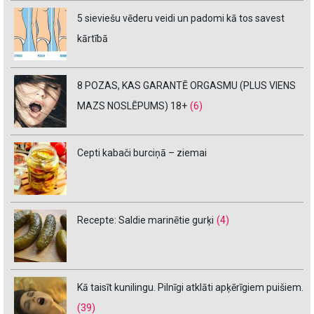
5 sieviešu vēderu veidi un padomi kā tos savest
kārtībā
8 POZAS, KAS GARANTĒ ORGASMU (PLUS VIENS
MAZS NOSLĒPUMS) 18+
(6)
Cepti kabači burciņā – ziemai
Recepte: Saldie marinētie gurķi
(4)
Kā taisīt kunilingu. Pilnīgi atklāti apķērīgiem puišiem.
(39)