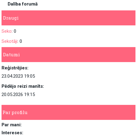
Dalība forumā
Draugi
Seko
: 0
Sekotāji
: 0
Datumi
Reģistrējies:
23.04.2023 19:05
Pēdējo reizi manīts:
20.05.2026 19:15
Par profilu
Par mani:
Intereses: