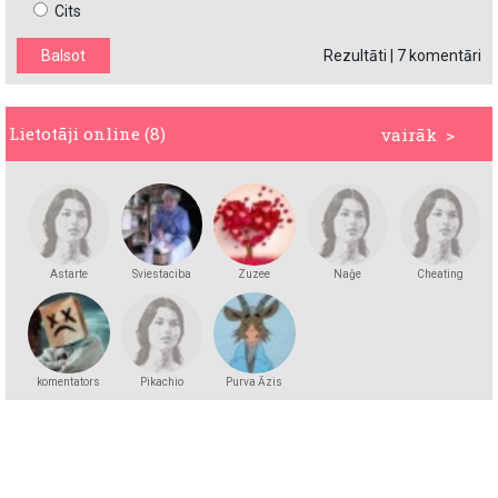
Cits
Rezultāti
|
7 komentāri
Lietotāji online (8)
vairāk >
Astarte
Sviestaciba
Zuzee
Naģe
Cheating
komentators
Pikachio
Purva Āzis