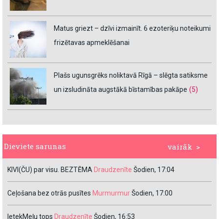
Matus griezt – dzīvi izmainīt. 6 ezoteriķu noteikumi
frizētavas apmeklēšanai
Plašs ugunsgrēks noliktavā Rīgā – slēgta satiksme
un izsludināta augstākā bīstamības pakāpe
(5)
Dieviete sarunas
vairāk >
KIVI(ČU) par visu. BEZTĒMA
Draudzenīte
Šodien, 17:04
Ceļošana bez otrās pusītes
Murmurmur
Šodien, 17:00
IetekMeļu tops
Draudzenīte
Šodien, 16:53