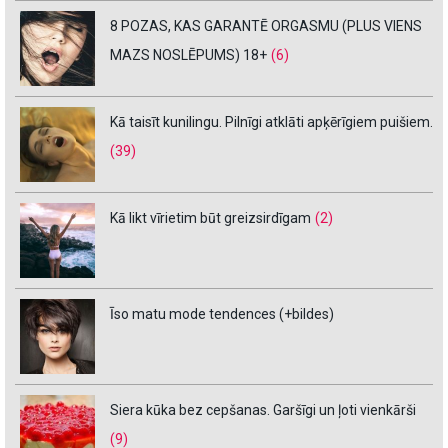
8 POZAS, KAS GARANTĒ ORGASMU (PLUS VIENS
MAZS NOSLĒPUMS) 18+
(6)
Kā taisīt kunilingu. Pilnīgi atklāti apķērīgiem puišiem.
(39)
Kā likt vīrietim būt greizsirdīgam
(2)
Īso matu mode tendences (+bildes)
Siera kūka bez cepšanas. Garšīgi un ļoti vienkārši
(9)