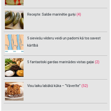
Recepte: Saldie marinētie gurķi
(4)
5 sieviešu vēderu veidi un padomi kā tos savest
kārtībā
5 fantastiski gardas marinādes vistas gaļai
(2)
Visu laiku labākā kūka – “Vāverīte”
(52)