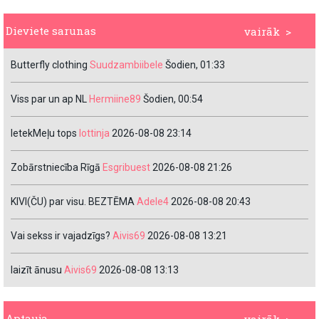
Dieviete sarunas
vairāk >
Butterfly clothing
Suudzambiibele
Šodien, 01:33
Viss par un ap NL
Hermiine89
Šodien, 00:54
IetekMeļu tops
lottinja
2026-08-08 23:14
Zobārstniecība Rīgā
Esgribuest
2026-08-08 21:26
KIVI(ČU) par visu. BEZTĒMA
Adele4
2026-08-08 20:43
Vai sekss ir vajadzīgs?
Aivis69
2026-08-08 13:21
laizīt ānusu
Aivis69
2026-08-08 13:13
Aptauja