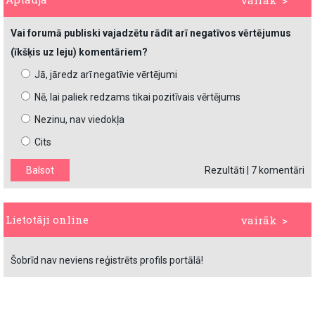
vairāk >
Vai forumā publiski vajadzētu rādīt arī negatīvos vērtējumus
(īkšķis uz leju) komentāriem?
Jā, jāredz arī negatīvie vērtējumi
Nē, lai paliek redzams tikai pozitīvais vērtējums
Nezinu, nav viedokļa
Cits
Rezultāti
|
7 komentāri
Lietotāji online
vairāk >
Šobrīd nav neviens reģistrēts profils portālā!