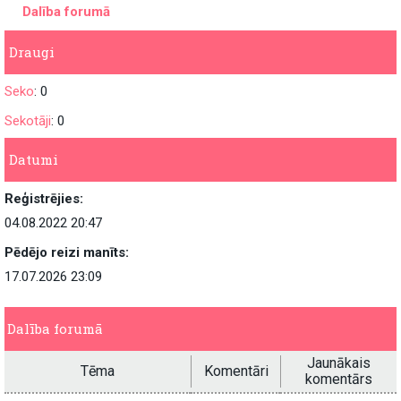
Dalība forumā
Draugi
Seko
: 0
Sekotāji
: 0
Datumi
Reģistrējies:
04.08.2022 20:47
Pēdējo reizi manīts:
17.07.2026 23:09
Dalība forumā
Jaunākais
Tēma
Komentāri
komentārs