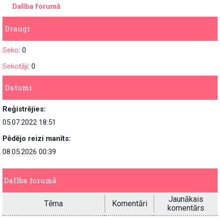
Dalība forumā
Draugi
Seko
: 0
Sekotāji
: 0
Datumi
Reģistrējies:
05.07.2022 18:51
Pēdējo reizi manīts:
08.05.2026 00:39
Dalība forumā
Jaunākais
Tēma
Komentāri
komentārs