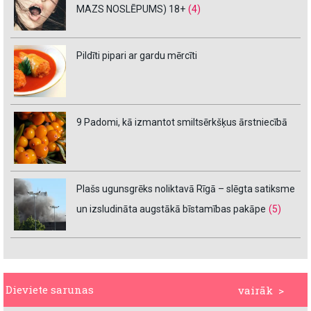
MAZS NOSLĒPUMS) 18+
(4)
Pildīti pipari ar gardu mērcīti
9 Padomi, kā izmantot smiltsērkšķus ārstniecībā
Plašs ugunsgrēks noliktavā Rīgā – slēgta satiksme
un izsludināta augstākā bīstamības pakāpe
(5)
Dieviete sarunas
vairāk >