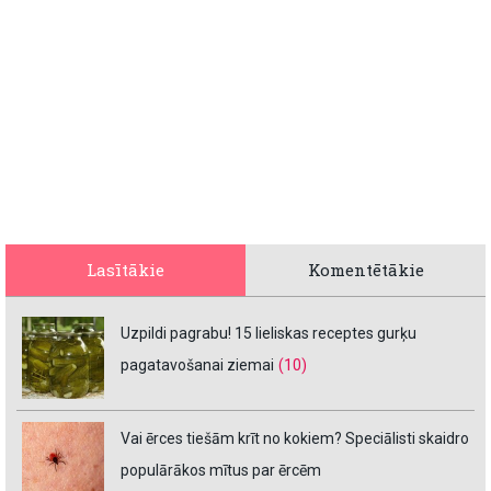
Lasītākie
Komentētākie
Uzpildi pagrabu! 15 lieliskas receptes gurķu
pagatavošanai ziemai
(10)
Vai ērces tiešām krīt no kokiem? Speciālisti skaidro
populārākos mītus par ērcēm