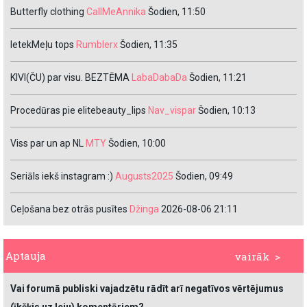
Butterfly clothing
CallMeAnnika
Šodien, 11:50
IetekMeļu tops
Rumblerx
Šodien, 11:35
KIVI(ČU) par visu. BEZTĒMA
LabaDabaDa
Šodien, 11:21
Procedūras pie elitebeauty_lips
Nav_vispar
Šodien, 10:13
Viss par un ap NL
MTY
Šodien, 10:00
Seriāls iekš instagram :)
Augusts2025
Šodien, 09:49
Ceļošana bez otrās pusītes
Džinga
2026-08-06 21:11
Aptauja
vairāk >
Vai forumā publiski vajadzētu rādīt arī negatīvos vērtējumus