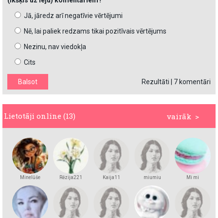
(īkšķis uz leju) komentāriem?
Jā, jāredz arī negatīvie vērtējumi
Nē, lai paliek redzams tikai pozitīvais vērtējums
Nezinu, nav viedokļa
Cits
Rezultāti
|
7 komentāri
Lietotāji online (13)
vairāk >
Minelūše
Rēzija221
Kaija11
miumiu
Mi mi