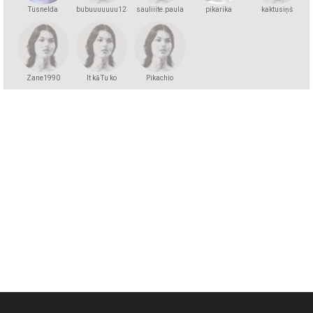
Tusnelda
bubuuuuuuu123
sauliiite.paula
pikarika
kaktusiņš
Zane1990
It kā Tu ko
Pikachio
zinātu