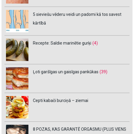
5 sieviešu vēderu veidi un padomi kā tos savest
kārtībā
Recepte: Saldie marinētie gurķi
(4)
Ļoti garšīgas un gaisīgas pankūkas
(39)
Cepti kabači burciņā – ziemai
8 POZAS, KAS GARANTĒ ORGASMU (PLUS VIENS