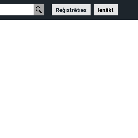
Reģistrēties
Ienākt