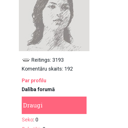
Reitings: 3193
Komentāru skaits: 192
Par profilu
Dalība forumā
Draugi
Seko
: 0