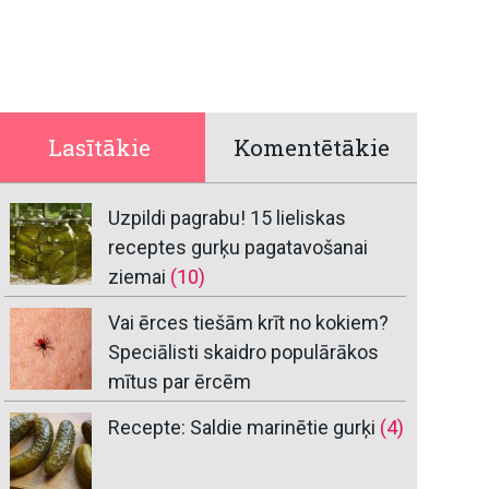
Lasītākie
Komentētākie
Uzpildi pagrabu! 15 lieliskas
receptes gurķu pagatavošanai
ziemai
(10)
Vai ērces tiešām krīt no kokiem?
Speciālisti skaidro populārākos
mītus par ērcēm
Recepte: Saldie marinētie gurķi
(4)