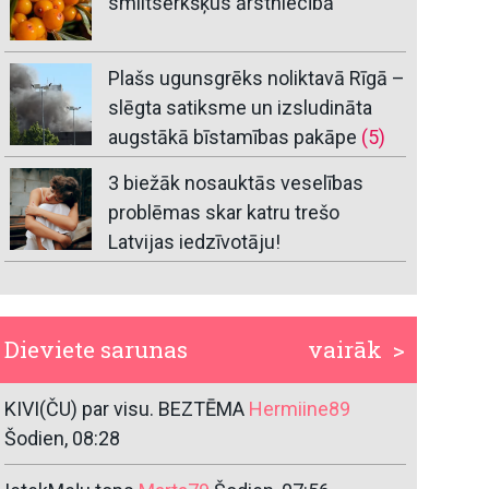
smiltsērkšķus ārstniecībā
Plašs ugunsgrēks noliktavā Rīgā –
slēgta satiksme un izsludināta
augstākā bīstamības pakāpe
(5)
3 biežāk nosauktās veselības
problēmas skar katru trešo
Latvijas iedzīvotāju!
Dieviete sarunas
vairāk >
KIVI(ČU) par visu. BEZTĒMA
Hermiine89
Šodien, 08:28