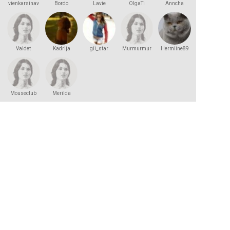
vienkarsinav
Bordo
Lavie
OlgaTi
Anncha
Valdet
Kadrija
gii_star
Murmurmur
Hermiine89
Mouseclub
Merilda