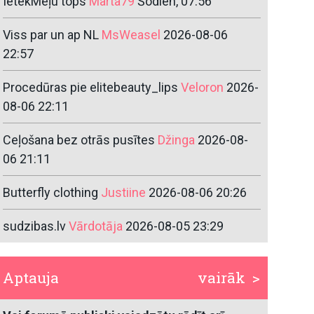
IetekMeļu tops
Marta79
Šodien, 07:56
Viss par un ap NL
MsWeasel
2026-08-06
22:57
Procedūras pie elitebeauty_lips
Veloron
2026-
08-06 22:11
Ceļošana bez otrās pusītes
Džinga
2026-08-
06 21:11
Butterfly clothing
Justiine
2026-08-06 20:26
sudzibas.lv
Vārdotāja
2026-08-05 23:29
Aptauja
vairāk >