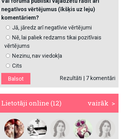
Vai forumā publiski vajadzētu rādīt arī
negatīvos vērtējumus (īkšķis uz leju)
komentāriem?
Jā, jāredz arī negatīvie vērtējumi
Nē, lai paliek redzams tikai pozitīvais
vērtējums
Nezinu, nav viedokļa
Cits
Rezultāti
|
7 komentāri
Lietotāji online (12)
vairāk >