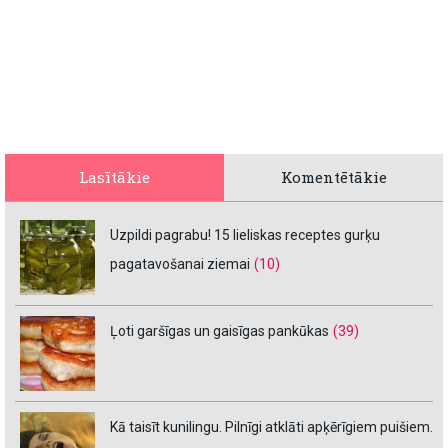
Lasītākie
Komentētākie
Uzpildi pagrabu! 15 lieliskas receptes gurķu
pagatavošanai ziemai
(10)
Ļoti garšīgas un gaisīgas pankūkas
(39)
Kā taisīt kunilingu. Pilnīgi atklāti apķērīgiem puišiem.