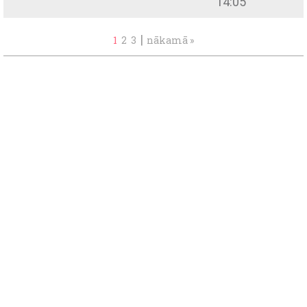
14:05
|
1
2
3
nākamā »