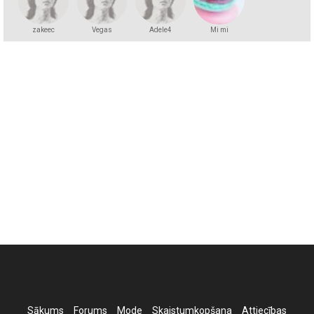
zakeec
Vegas
Adele4
Mi mi
Sākums
Forums
Mode
Skaistumkopšana
Attiecības