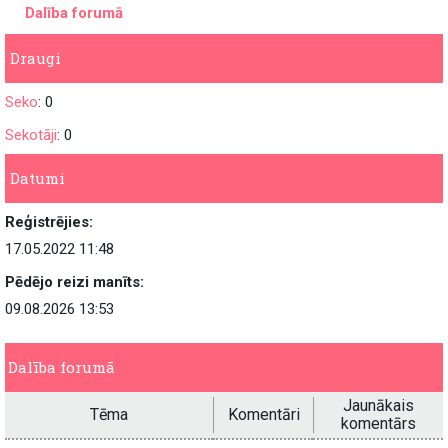
Dalība forumā
Draugi
Seko
: 0
Sekotāji
: 0
Datumi
Reģistrējies:
17.05.2022 11:48
Pēdējo reizi manīts:
09.08.2026 13:53
Dalība forumā
Jaunākais
Tēma
Komentāri
komentārs