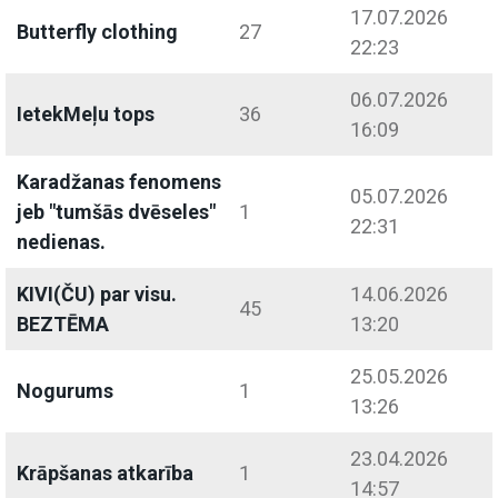
17.07.2026
Butterfly clothing
27
22:23
06.07.2026
IetekMeļu tops
36
16:09
Karadžanas fenomens
05.07.2026
jeb "tumšās dvēseles"
1
22:31
nedienas.
KIVI(ČU) par visu.
14.06.2026
45
BEZTĒMA
13:20
25.05.2026
Nogurums
1
13:26
23.04.2026
Krāpšanas atkarība
1
14:57