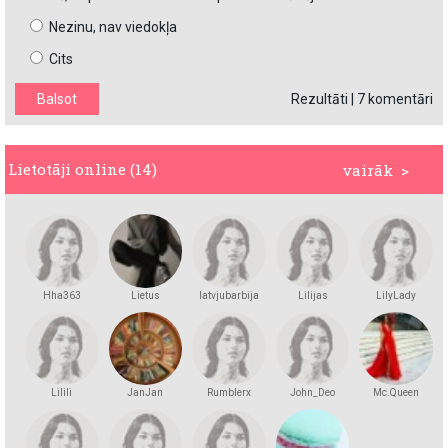
Nezinu, nav viedokļa
Cits
Rezultāti
|
7 komentāri
Lietotāji online (14)
vairāk >
Hha363
Lietus
latvjubarbija
Lilijas
LilyLady
Lilili
JanJan
Rumblerx
John_Deo
Mc.Queen