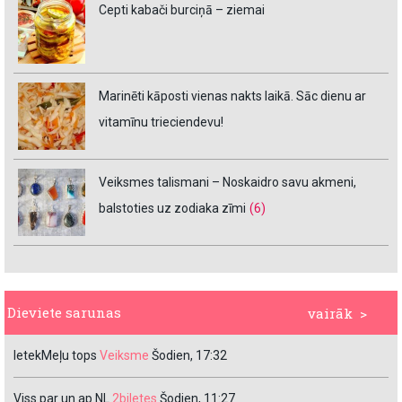
Cepti kabači burciņā – ziemai
Marinēti kāposti vienas nakts laikā. Sāc dienu ar
vitamīnu trieciendevu!
Veiksmes talismani – Noskaidro savu akmeni,
balstoties uz zodiaka zīmi
(6)
Dieviete sarunas
vairāk >
IetekMeļu tops
Veiksme
Šodien, 17:32
Viss par un ap NL
2biletes
Šodien, 11:27