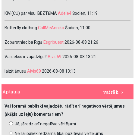
KIVI(ČU) par visu. BEZTĒMA
Adele4
Šodien, 11:19
Butterfly clothing
CallMeAnnika
Šodien, 11:00
Zobārstniecība Rīgā
Esgribuest
2026-08-08 21:26
Vai sekss ir vajadzīgs?
Aivis69
2026-08-08 13:21
laizīt ānusu
Aivis69
2026-08-08 13:13
Aptauja
vairāk >
Vai forumā publiski vajadzētu rādīt arī negatīvos vērtējumus
(īkšķis uz leju) komentāriem?
Jā, jāredz arī negatīvie vērtējumi
Nē, lai paliek redzams tikai pozitīvais vērtējums