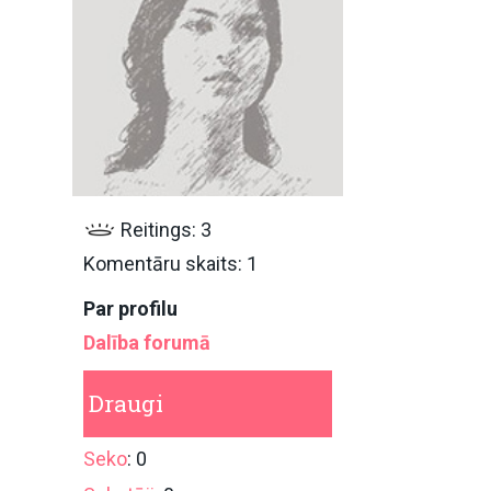
Reitings: 3
Komentāru skaits: 1
Par profilu
Dalība forumā
Draugi
Seko
: 0