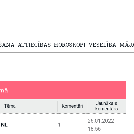
ŠANA
ATTIECĪBAS
HOROSKOPI
VESELĪBA
MĀJ
umā
Jaunākais
Tēma
Komentāri
komentārs
26.01.2022
p NL
1
18:56