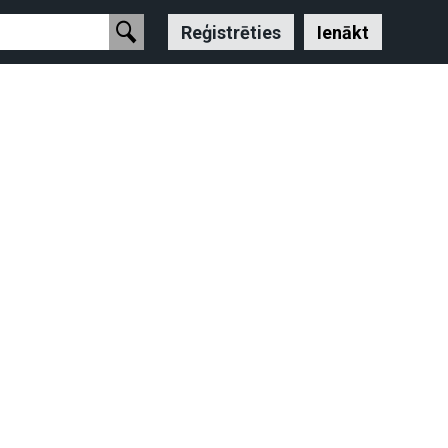
Reģistrēties
Ienākt