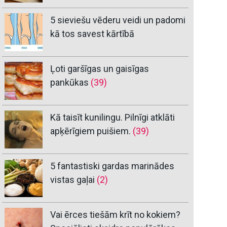
5 sieviešu vēderu veidi un padomi
kā tos savest kārtībā
Ļoti garšīgas un gaisīgas
pankūkas
(39)
Kā taisīt kunilingu. Pilnīgi atklāti
apķērīgiem puišiem.
(39)
5 fantastiski gardas marinādes
vistas gaļai
(2)
Vai ērces tiešām krīt no kokiem?