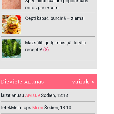
Speciālisti skaidro populārākos
mītus par ērcēm
Cepti kabači burciņā – ziemai
Mazsālīti gurķi maisiņā. Ideāla
recepte!
(3)
Dieviete sarunas
vairāk >
laizīt ānusu
Aivis69
Šodien, 13:13
IetekMeļu tops
Mi mi
Šodien, 13:10