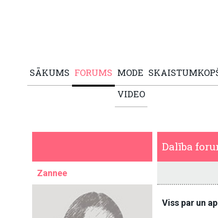
SĀKUMS
FORUMS
MODE
SKAISTUMKOP
VIDEO
Dalība for
Zannee
Viss par un a