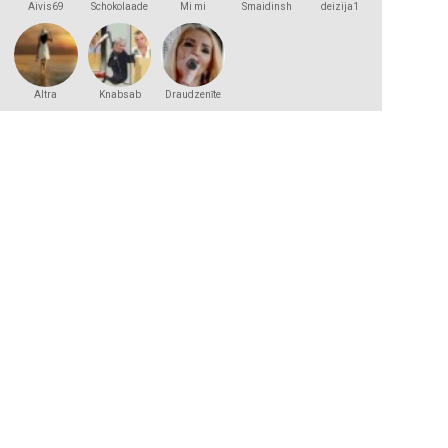
Aivis69
Schokolaade
Mi mi
Smaidinsh
deizija1
Altra
Knabsab
Draudzenīte