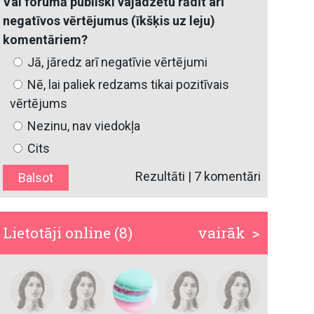
Vai forumā publiski vajadzētu rādīt arī
negatīvos vērtējumus (īkšķis uz leju)
komentāriem?
Jā, jāredz arī negatīvie vērtējumi
Nē, lai paliek redzams tikai pozitīvais
vērtējums
Nezinu, nav viedokļa
Cits
Rezultāti
|
7 komentāri
Lietotāji online (8)
vairāk >