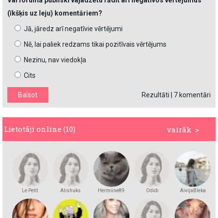
Vai forumā publiski vajadzētu rādīt arī negatīvos vērtējumus
(īkšķis uz leju) komentāriem?
Jā, jāredz arī negatīvie vērtējumi
Nē, lai paliek redzams tikai pozitīvais vērtējums
Nezinu, nav viedokļa
Cits
Rezultāti
|
7 komentāri
Lietotāji online (10)
vairāk >
Le Petit
Alishuks
Hermiine89
Odidi
AivijaBleka