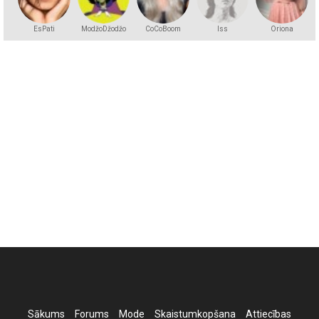
EsPati
ModžoDžodžo
CoCoBoom
lss
Oriona
Sākums
Forums
Mode
Skaistumkopšana
Attiecības