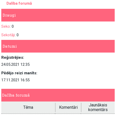
Dalība forumā
Draugi
Seko
: 0
Sekotāji
: 0
Datumi
Reģistrējies:
24.05.2021 12:35
Pēdējo reizi manīts:
17.11.2021 16:55
Dalība forumā
Jaunākais
Tēma
Komentāri
komentārs