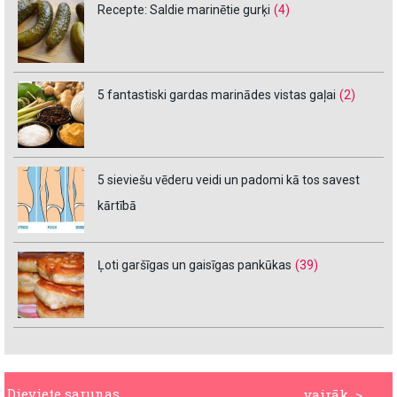
Recepte: Saldie marinētie gurķi
(4)
5 fantastiski gardas marinādes vistas gaļai
(2)
5 sieviešu vēderu veidi un padomi kā tos savest
kārtībā
Ļoti garšīgas un gaisīgas pankūkas
(39)
Dieviete sarunas
vairāk >