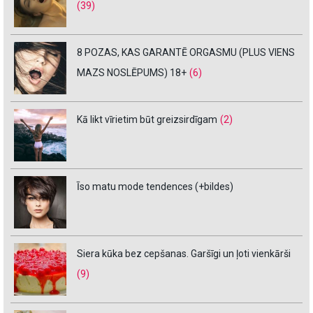
(39)
8 POZAS, KAS GARANTĒ ORGASMU (PLUS VIENS
MAZS NOSLĒPUMS) 18+
(6)
Kā likt vīrietim būt greizsirdīgam
(2)
Īso matu mode tendences (+bildes)
Siera kūka bez cepšanas. Garšīgi un ļoti vienkārši
(9)