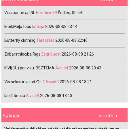
Viss par un ap NL
Hermiine89
Šodien, 00:54
IetekMeļu tops
lottinja
2026-08-08 23:14
Butterfly clothing
Tastastas
2026-08-08 22:46
Zobārstniecība Rīgā
Esgribuest
2026-08-08 21:26
KIVI(ČU) par visu. BEZTĒMA
Adele4
2026-08-08 20:43
Vai sekss ir vajadzīgs?
Aivis69
2026-08-08 13:21
laizīt ānusu
Aivis69
2026-08-08 13:13
Aptauja
vairāk >