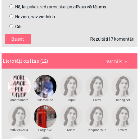
Nē, lai paliek redzams tikai pozitīvais vērtējums
Nezinu, nav viedokļa
Cits
Rezultāti
|
7 komentāri
Lietotāji online (12)
vairāk >
amoreamore
Sviestaciba
Lilijas
Lulo9
hobng bol
Wtfvienkarši
Fargerike
Ariete
latvjubarbija
Eziiits