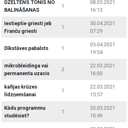
DZELTENS TONIS NO
08.05.2021
1
BALINĀŠANAS
16:13
Iestieptie griesti jeb
30.04.2021
1
Franču griesti
07:29
05.04.2021
Dīkstāves pabalsts
1
19:54
mikrobleidinga vai
22.03.2021
2
permanenta uzacis
16:00
kafijas krūzes
22.03.2021
1
līdzņemšanai
15:57
Kādu programmu
20.03.2021
1
studēsiet?
10:49