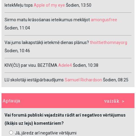
IetekMeļu tops
Apple of my eye
Šodien, 13:50
Sirmo matu krāsošanas ieteikumus meklējot
amongusfree
Šodien, 11:04
Vai jums laikapstākļi ietekmē dienas plānus?
thoittiethomnayorg
Šodien, 10:46
KIVI(ČU) par visu. BEZTĒMA
Adele4
Šodien, 10:38
LU skolotāji iestājpārbaudījums
Samuel Richardson
Šodien, 08:25
Aptauja
vairāk >
Vai forumā publiski vajadzētu rādīt arī negatīvos vērtējumus
(īkšķis uz leju) komentāriem?
Jā, jāredz arī negatīvie vērtējumi