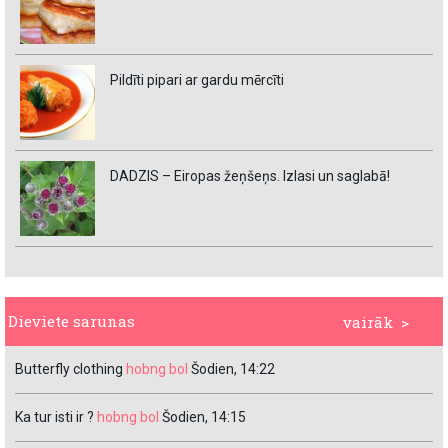
Pildīti pipari ar gardu mērcīti
DADZIS – Eiropas žeņšeņs. Izlasi un saglabā!
Dieviete sarunas
vairāk >
Butterfly clothing
hobng bol
Šodien, 14:22
Ka tur isti ir ?
hobng bol
Šodien, 14:15