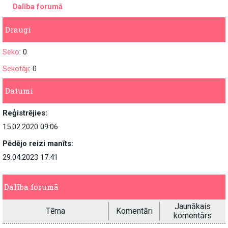
Dalība forumā
Draugi
Seko
: 0
Sekotāji
: 0
Datumi
Reģistrējies:
15.02.2020 09:06
Pēdējo reizi manīts:
29.04.2023 17:41
Dalība forumā
Jaunākais
Tēma
Komentāri
komentārs