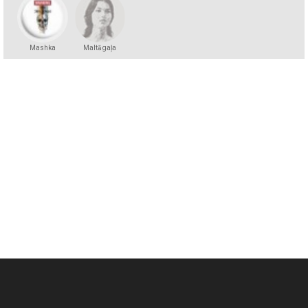
Mashka
Maltā gaļa
Kakashka