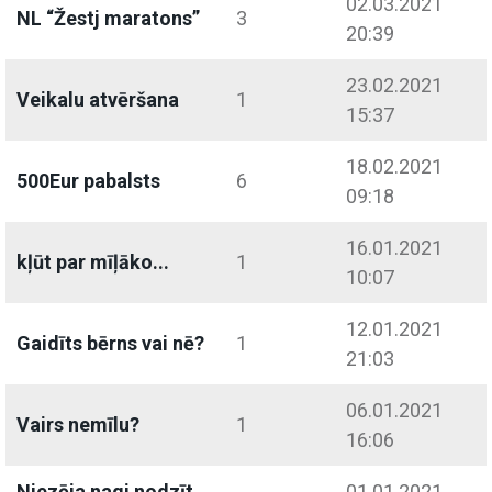
02.03.2021
NL “Žestj maratons”
3
20:39
23.02.2021
Veikalu atvēršana
1
15:37
18.02.2021
500Eur pabalsts
6
09:18
16.01.2021
kļūt par mīļāko...
1
10:07
12.01.2021
Gaidīts bērns vai nē?
1
21:03
06.01.2021
Vairs nemīlu?
1
16:06
Niezēja nagi nodzīt
01.01.2021