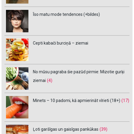
Īso matu mode tendences (+bildes)
Cepti kabači burciņā – ziemai
No mūsu pagraba šie pazūd pirmie: Mizotie gurķi
ziemai
(4)
Minets – 10 padomi, kā apmierināt vīrieti (18+)
(17)
Ļoti garšīgas un gaisīgas pankūkas
(39)