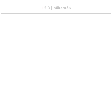
|
1
2
3
nākamā »