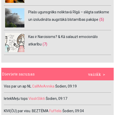
Plašs ugunsgrēks noliktavā Rīgā – slēgta satiksme
un izsludināta augstākā bīstamības pakāpe
(5)
Kas ir Narcisisms? & Kā salauzt emocionālo
atkarību
(7)
Dieviete sarunas
vairāk >
Viss par un ap NL
CallMeAnnika
Šodien, 09:19
IetekMeļu tops
VissIrSlikti
Šodien, 09:17
KIVI(ČU) par visu. BEZTĒMA
Fuffelis
Šodien, 09:04