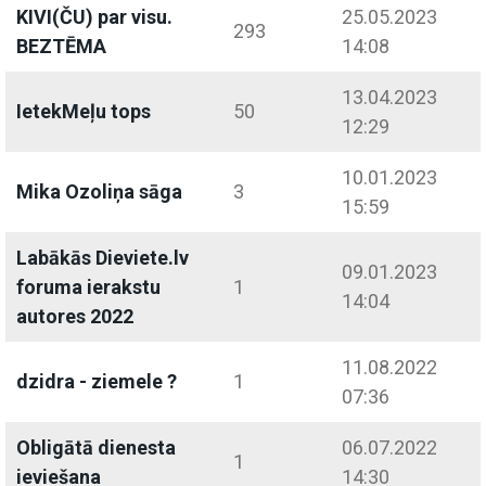
KIVI(ČU) par visu.
25.05.2023
293
BEZTĒMA
14:08
13.04.2023
IetekMeļu tops
50
12:29
10.01.2023
Mika Ozoliņa sāga
3
15:59
Labākās Dieviete.lv
09.01.2023
foruma ierakstu
1
14:04
autores 2022
11.08.2022
dzidra - ziemele ?
1
07:36
Obligātā dienesta
06.07.2022
1
ieviešana
14:30