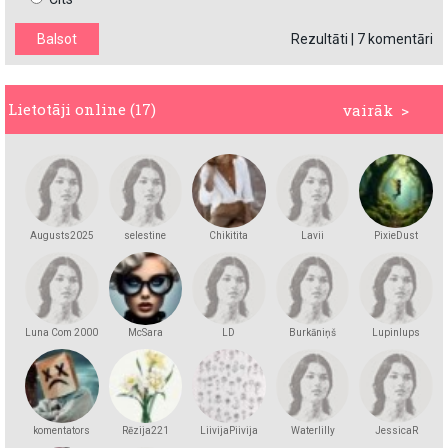
Rezultāti
|
7 komentāri
Lietotāji online (17)
vairāk >
Augusts2025
selestine
Chikitita
Lavii
PixieDust
Luna Com 2000
McSara
LD
Burkāniņš
Lupinlups
komentators
Rēzija221
LiivijaPiivija
Waterlilly
JessicaR