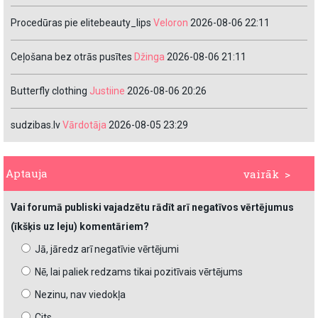
Procedūras pie elitebeauty_lips
Veloron
2026-08-06 22:11
Ceļošana bez otrās pusītes
Džinga
2026-08-06 21:11
Butterfly clothing
Justiine
2026-08-06 20:26
sudzibas.lv
Vārdotāja
2026-08-05 23:29
Aptauja
vairāk >
Vai forumā publiski vajadzētu rādīt arī negatīvos vērtējumus
(īkšķis uz leju) komentāriem?
Jā, jāredz arī negatīvie vērtējumi
Nē, lai paliek redzams tikai pozitīvais vērtējums
Nezinu, nav viedokļa
Cits