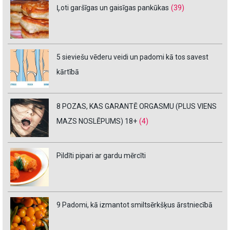
Ļoti garšīgas un gaisīgas pankūkas
(39)
5 sieviešu vēderu veidi un padomi kā tos savest
kārtībā
8 POZAS, KAS GARANTĒ ORGASMU (PLUS VIENS
MAZS NOSLĒPUMS) 18+
(4)
Pildīti pipari ar gardu mērcīti
9 Padomi, kā izmantot smiltsērkšķus ārstniecībā