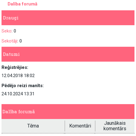
Dalība forumā
Draugi
Seko
: 0
Sekotāji
: 0
Datumi
Reģistrējies:
12.04.2018 18:02
Pēdējo reizi manīts:
24.10.2024 13:31
Dalība forumā
Jaunākais
Tēma
Komentāri
komentārs