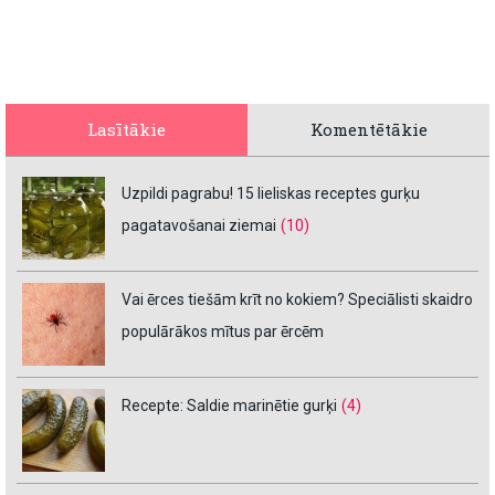
Lasītākie
Komentētākie
Uzpildi pagrabu! 15 lieliskas receptes gurķu
pagatavošanai ziemai
(10)
Vai ērces tiešām krīt no kokiem? Speciālisti skaidro
populārākos mītus par ērcēm
Recepte: Saldie marinētie gurķi
(4)