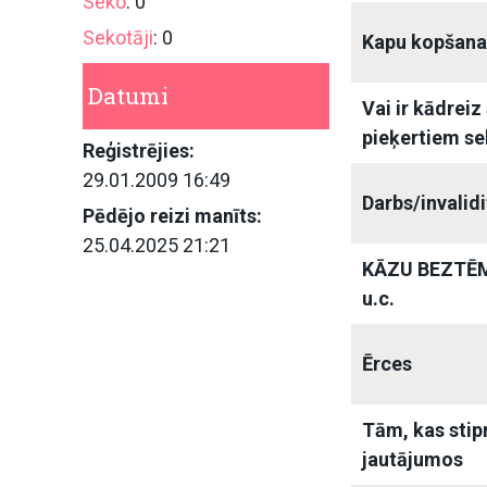
Seko
: 0
Sekotāji
: 0
Kapu kopšan
Datumi
Vai ir kādreiz
pieķertiem se
Reģistrējies:
29.01.2009 16:49
Darbs/invalid
Pēdējo reizi manīts:
25.04.2025 21:21
KĀZU BEZTĒM
u.c.
Ērces
Tām, kas stip
jautājumos