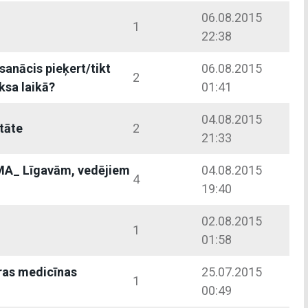
06.08.2015
a
1
22:38
 sanācis pieķert/tikt
06.08.2015
2
ksa laikā?
01:41
04.08.2015
itāte
2
21:33
A_ Līgavām, vedējiem
04.08.2015
4
19:40
02.08.2015
1
01:58
ras medicīnas
25.07.2015
1
00:49