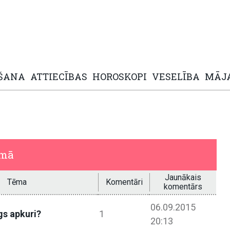
ŠANA
ATTIECĪBAS
HOROSKOPI
VESELĪBA
MĀJ
umā
Jaunākais
Tēma
Komentāri
komentārs
06.09.2015
gs apkuri?
1
20:13