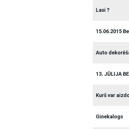
Lasi ?
15.06.2015 B
Auto dekorēš
13. JŪLIJA 
Kurš var aizd
Ginekalogs