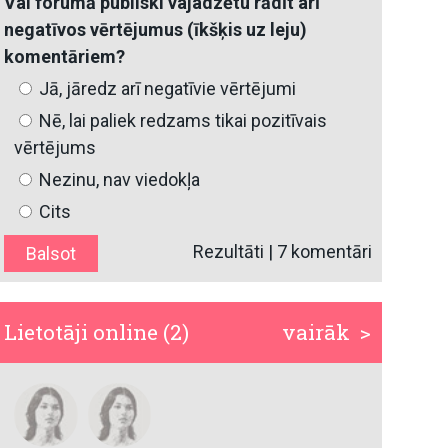
Vai forumā publiski vajadzētu rādīt arī
negatīvos vērtējumus (īkšķis uz leju)
komentāriem?
Jā, jāredz arī negatīvie vērtējumi
Nē, lai paliek redzams tikai pozitīvais
vērtējums
Nezinu, nav viedokļa
Cits
Rezultāti
|
7 komentāri
Lietotāji online (2)
vairāk >