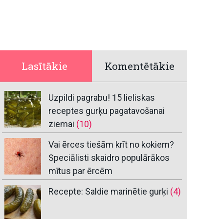
Lasītākie
Komentētākie
Uzpildi pagrabu! 15 lieliskas
receptes gurķu pagatavošanai
ziemai
(10)
Vai ērces tiešām krīt no kokiem?
Speciālisti skaidro populārākos
mītus par ērcēm
Recepte: Saldie marinētie gurķi
(4)