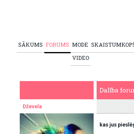
SĀKUMS
FORUMS
MODE
SKAISTUMKOP
VIDEO
Dalība for
Dževela
kas jus pieslē