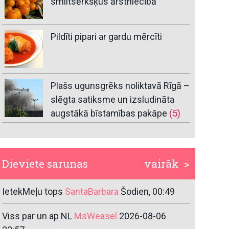
smiltsērkšķus ārstniecībā
Pildīti pipari ar gardu mērcīti
Plašs ugunsgrēks noliktavā Rīgā –
slēgta satiksme un izsludināta
augstākā bīstamības pakāpe
(5)
Dieviete sarunas
vairāk >
IetekMeļu tops
SantaBarbara
Šodien, 00:49
Viss par un ap NL
MsWeasel
2026-08-06