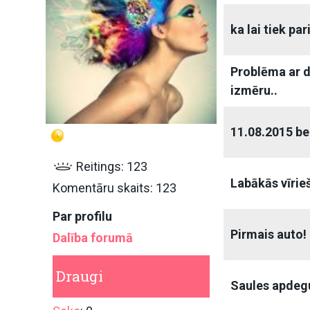
ka lai tiek pari.
Problēma ar 
izmēru..
11.08.2015 b
Reitings: 123
Labākās vīrie
Komentāru skaits: 123
Par profilu
Pirmais auto!
Dalība forumā
Draugi
Saules apdegums 