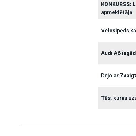
KONKURSS: Li
apmeklētāja
Velosipēds kā
Audi A6 iegā
Dejo ar Zvaig
Tās, kuras uz