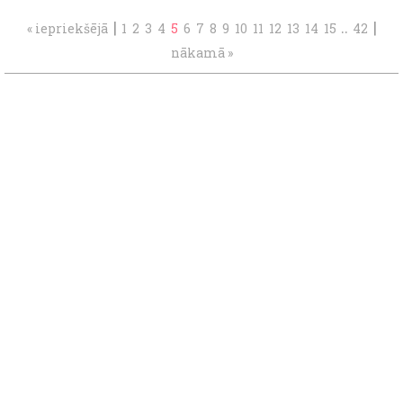
|
..
|
« iepriekšējā
1
2
3
4
5
6
7
8
9
10
11
12
13
14
15
42
nākamā »