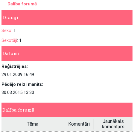
Dalība forumā
Draugi
Seko
: 1
Sekotāji
: 1
Datumi
Reģistrējies:
29.01.2009 16:49
Pēdējo reizi manīts:
30.03.2015 13:30
Dalība forumā
Jaunākais
Tēma
Komentāri
komentārs