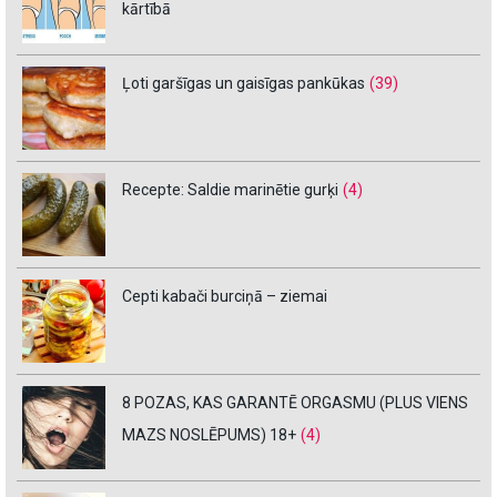
kārtībā
Ļoti garšīgas un gaisīgas pankūkas
(39)
Recepte: Saldie marinētie gurķi
(4)
Cepti kabači burciņā – ziemai
8 POZAS, KAS GARANTĒ ORGASMU (PLUS VIENS
MAZS NOSLĒPUMS) 18+
(4)