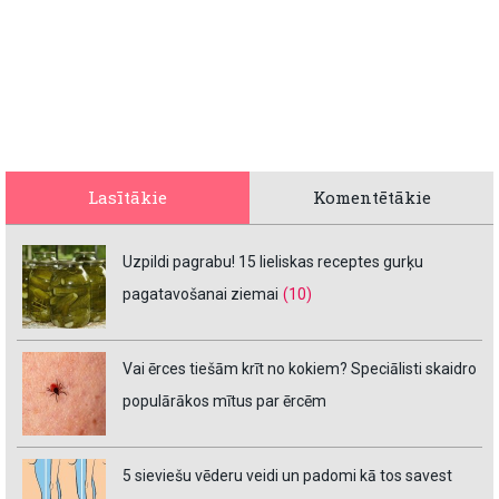
Lasītākie
Komentētākie
Uzpildi pagrabu! 15 lieliskas receptes gurķu
pagatavošanai ziemai
(10)
Vai ērces tiešām krīt no kokiem? Speciālisti skaidro
populārākos mītus par ērcēm
5 sieviešu vēderu veidi un padomi kā tos savest