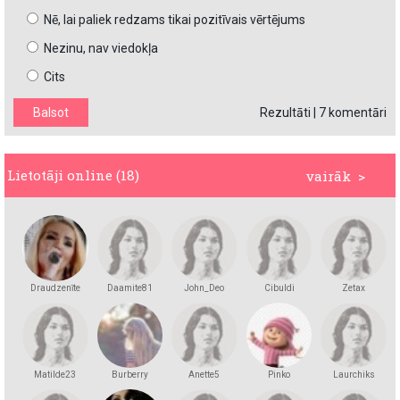
Nē, lai paliek redzams tikai pozitīvais vērtējums
Nezinu, nav viedokļa
Cits
Rezultāti
|
7 komentāri
Lietotāji online (18)
vairāk >
Draudzenīte
Daamite81
John_Deo
Cibuldi
Zetax
Matilde23
Burberry
Anette5
Pinko
Laurchiks