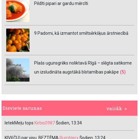
Pildīti pipari ar gardu mērcīti
9 Padomi, kā izmantot smiltsērkšķus ārstniecībā
Plašs ugunsgrēks noliktavā Rīgā – slēgta satiksme
un izsludināta augstākā bīstamības pakāpe
(5)
Dieviete sarunas
vairāk >
IetekMeļu tops
Kirbis0987
Šodien, 13:34
KIVI(ČU) par visu. BEZTĒMA
Rumblerx
Šodien, 13:24