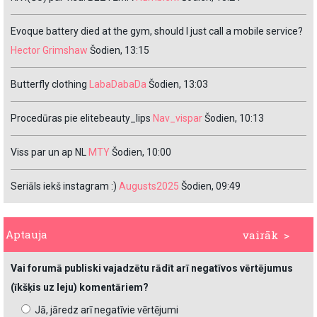
Evoque battery died at the gym, should I just call a mobile service?
Hector Grimshaw
Šodien, 13:15
Butterfly clothing
LabaDabaDa
Šodien, 13:03
Procedūras pie elitebeauty_lips
Nav_vispar
Šodien, 10:13
Viss par un ap NL
MTY
Šodien, 10:00
Seriāls iekš instagram :)
Augusts2025
Šodien, 09:49
Aptauja
vairāk >
Vai forumā publiski vajadzētu rādīt arī negatīvos vērtējumus
(īkšķis uz leju) komentāriem?
Jā, jāredz arī negatīvie vērtējumi