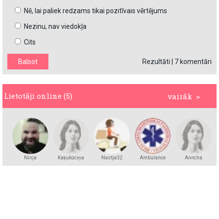
Nē, lai paliek redzams tikai pozitīvais vērtējums
Nezinu, nav viedokļa
Cits
Rezultāti
|
7 komentāri
Lietotāji online (5)
vairāk >
Ninja
Kaķukūciņa
Nastja32
Ambulance
Anncha