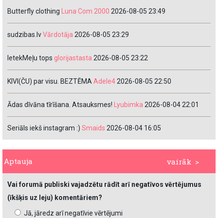
Butterfly clothing
Luna Com 2000
2026-08-05 23:49
sudzibas.lv
Vārdotāja
2026-08-05 23:29
IetekMeļu tops
glorijastasta
2026-08-05 23:22
KIVI(ČU) par visu. BEZTĒMA
Adele4
2026-08-05 22:50
Ādas dīvāna tīrīšana. Atsauksmes!
Lyubimka
2026-08-04 22:01
Seriāls iekš instagram :)
Smaids
2026-08-04 16:05
Aptauja
vairāk >
Vai forumā publiski vajadzētu rādīt arī negatīvos vērtējumus
(īkšķis uz leju) komentāriem?
Jā, jāredz arī negatīvie vērtējumi