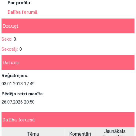
Par profilu
Dalība forumā
Draugi
Seko
: 0
Sekotāji
: 0
Datumi
Reģistrējies:
03.01.2013 17:49
Pēdējo reizi manīts:
26.07.2026 20:50
Dalība forumā
Jaunākais
Tēma
Komentāri