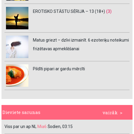
EROTISKO STĀSTU SĒRIJA – 13 (18+)
(3)
Matus griezt – dzīvi izmainīt. 6 ezoteriķu noteikumi
frizētavas apmeklēšanai
Pildīti pipari ar gardu mērcīti
Dieviete sarunas
vairāk >
Viss par un ap NL
Mia6
Šodien, 03:15