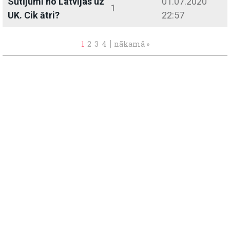
Sūtījumi no Latvijas uz
01.07.2020
1
UK. Cik ātri?
22:57
|
1
2
3
4
nākamā »