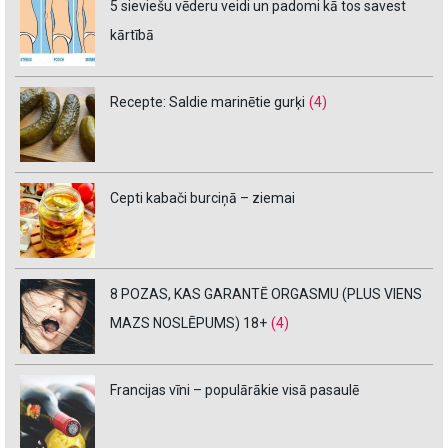
5 sieviešu vēderu veidi un padomi kā tos savest
kārtībā
Recepte: Saldie marinētie gurķi
(4)
Cepti kabači burciņā – ziemai
8 POZAS, KAS GARANTĒ ORGASMU (PLUS VIENS
MAZS NOSLĒPUMS) 18+
(4)
Francijas vīni – populārākie visā pasaulē