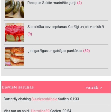
Recepte: Saldie marinētie gurķi
(4)
Siera kūka bez cepšanas. Garšīgi un ļoti vienkārši
(9)
Ļoti garšīgas un gaisīgas pankūkas
(39)
Dieviete sarunas
vairāk >
Butterfly clothing
Suudzambiibele
Šodien, 01:33
Viss par un ap NL
Hermiine89
Šodien, 00:54