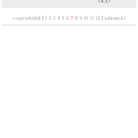
14:57
|
|
« iepriekšējā
1
2
3
4
5
6
7
8
9
10
11
12
nākamā »