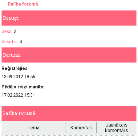
Dalība forumā
Draugi
Seko
: 2
Sekotāji
: 3
Datumi
Reģistrējies:
13.09.2012 18:56
Pēdējo reizi manīts:
17.02.2022 15:31
Dalība forumā
Jaunākais
Tēma
Komentāri
komentārs