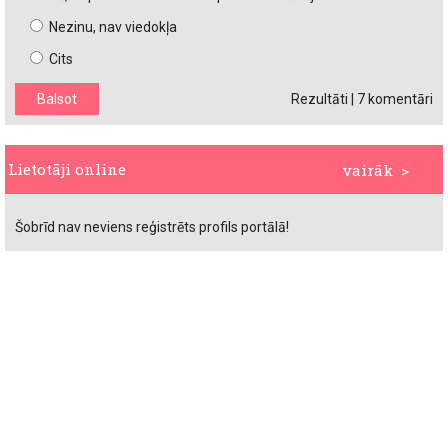
Nezinu, nav viedokļa
Cits
Rezultāti
|
7 komentāri
Lietotāji online
vairāk >
Šobrīd nav neviens reģistrēts profils portālā!