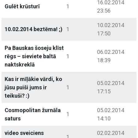
16.02.2014
Gulēt krūsturī
1
23:56
10.02.2014
10.02.2014 beztēma! ;)
1
17:50
Pa Bauskas šoseju klīst
06.02.2014
rēgs – sieviete baltā
1
18:39
naktskreklā
Kas ir mīļākie vārdi, ko
05.02.2014
jūsu puiši jums ir
1
17:15
teikuši? :)
Cosmopolitan žurnāla
05.02.2014
1
saturs
14:10
video sveiciens
02.02.2014
1