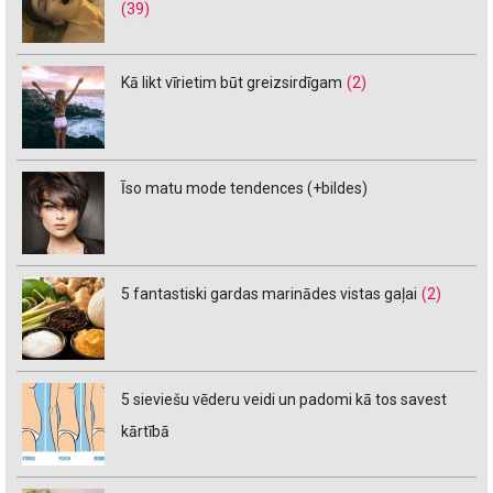
(39)
Kā likt vīrietim būt greizsirdīgam
(2)
Īso matu mode tendences (+bildes)
5 fantastiski gardas marinādes vistas gaļai
(2)
5 sieviešu vēderu veidi un padomi kā tos savest
kārtībā