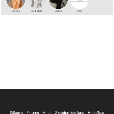
Danaja
Rumblerx
Lietus
Love
Sākums
Forums
Mode
Skaistumkopšana
Attiecības