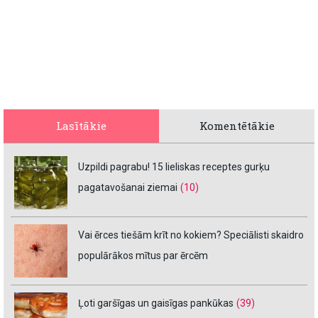
Lasītākie
Komentētākie
Uzpildi pagrabu! 15 lieliskas receptes gurķu
pagatavošanai ziemai
(10)
Vai ērces tiešām krīt no kokiem? Speciālisti skaidro
populārākos mītus par ērcēm
Ļoti garšīgas un gaisīgas pankūkas
(39)