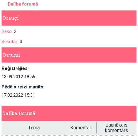
Dalība forumā
Draugi
Seko
: 2
Sekotāji
: 3
Datumi
Reģistrējies:
13.09.2012 18:56
Pēdējo reizi manīts:
17.02.2022 15:31
Dalība forumā
Jaunākais
Tēma
Komentāri
komentārs