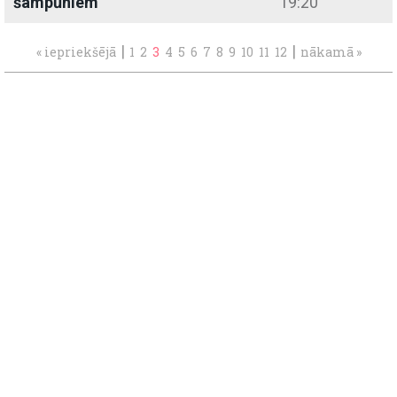
šampūniem
19:20
|
|
« iepriekšējā
1
2
3
4
5
6
7
8
9
10
11
12
nākamā »