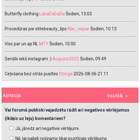
Butterfly clothing
LabaDabaDa
Šodien, 13:03
Procedūras pie elitebeauty_lips
Nav_vispar
Šodien, 10:13
Viss par un ap NL
MTY
Šodien, 10:00
Seriāls iekš instagram :)
Augusts2025
Šodien, 09:49
Ceļošana bez otrās pusītes
Džinga
2026-08-06 21:11
Aptauja
vairāk >
Vai forumā publiski vajadzētu rādīt arī negatīvos vērtējumus
(īkšķis uz leju) komentāriem?
Jā, jāredz arī negatīvie vērtējumi
Nē, lai paliek redzams tikai pozitīvais vērtējums