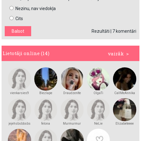
Nezinu, nav viedokļa
Cits
Rezultāti
|
7 komentāri
Lietotāji online (14)
vairāk >
vienkarsies9
Biezlape
Draudzenīte
OlgaTi
CallMeAnnika
jejehsbsbbsbs
felona
Murmurmur
NeLie
Elizabeteeee