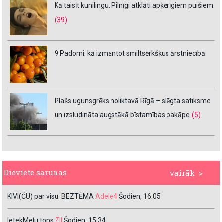
Kā taisīt kunilingu. Pilnīgi atklāti apķērīgiem puišiem.
(39)
9 Padomi, kā izmantot smiltsērkšķus ārstniecībā
Plašs ugunsgrēks noliktavā Rīgā – slēgta satiksme
un izsludināta augstākā bīstamības pakāpe
(5)
Dieviete sarunas
vairāk >
KIVI(ČU) par visu. BEZTĒMA
Adele4
Šodien, 16:05
IetekMeļu tops
ZII
Šodien, 15:34