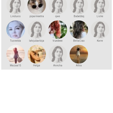
Linduxis
piparmeetra
qwe
Babebbq
Lishe
Tusnelda
latvjubarbija
truedeee
BellaCiao
Korre
Mazaa15
Helga
Anncha
Altra
Andersson