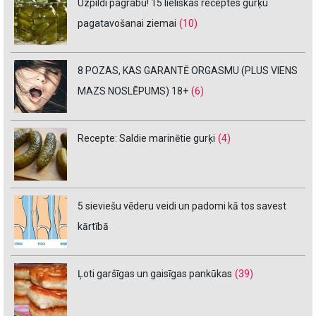
Uzpildi pagrabu! 15 lieliskas receptes gurķu
pagatavošanai ziemai
(10)
8 POZAS, KAS GARANTĒ ORGASMU (PLUS VIENS
MAZS NOSLĒPUMS) 18+
(6)
Recepte: Saldie marinētie gurķi
(4)
5 sieviešu vēderu veidi un padomi kā tos savest
kārtībā
Ļoti garšīgas un gaisīgas pankūkas
(39)