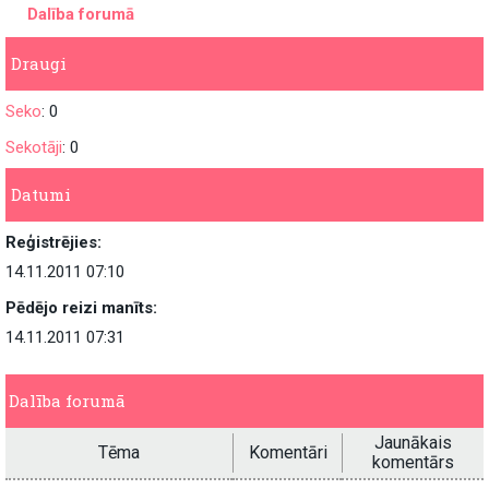
Dalība forumā
Draugi
Seko
: 0
Sekotāji
: 0
Datumi
Reģistrējies:
14.11.2011 07:10
Pēdējo reizi manīts:
14.11.2011 07:31
Dalība forumā
Jaunākais
Tēma
Komentāri
komentārs