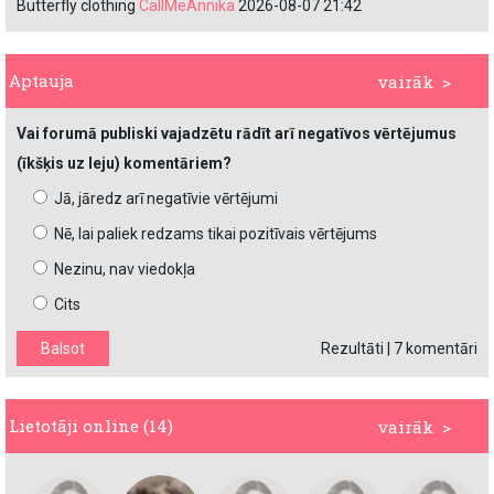
Butterfly clothing
CallMeAnnika
2026-08-07 21:42
Aptauja
vairāk >
Vai forumā publiski vajadzētu rādīt arī negatīvos vērtējumus
(īkšķis uz leju) komentāriem?
Jā, jāredz arī negatīvie vērtējumi
Nē, lai paliek redzams tikai pozitīvais vērtējums
Nezinu, nav viedokļa
Cits
Rezultāti
|
7 komentāri
Lietotāji online (14)
vairāk >