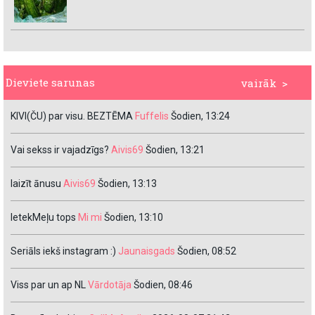
Dieviete sarunas
vairāk >
KIVI(ČU) par visu. BEZTĒMA
Fuffelis
Šodien, 13:24
Vai sekss ir vajadzīgs?
Aivis69
Šodien, 13:21
laizīt ānusu
Aivis69
Šodien, 13:13
IetekMeļu tops
Mi mi
Šodien, 13:10
Seriāls iekš instagram :)
Jaunaisgads
Šodien, 08:52
Viss par un ap NL
Vārdotāja
Šodien, 08:46