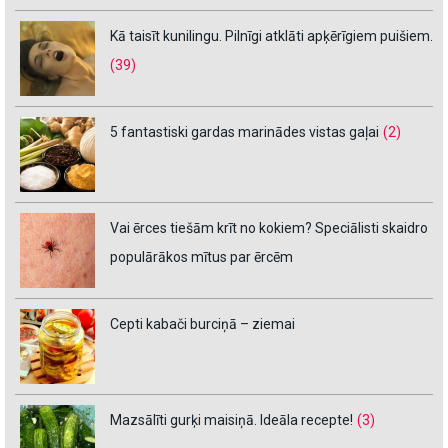
Kā taisīt kunilingu. Pilnīgi atklāti apķērīgiem puišiem.
(39)
5 fantastiski gardas marinādes vistas gaļai
(2)
Vai ērces tiešām krīt no kokiem? Speciālisti skaidro
populārākos mītus par ērcēm
Cepti kabači burciņā – ziemai
Mazsālīti gurķi maisiņā. Ideāla recepte!
(3)