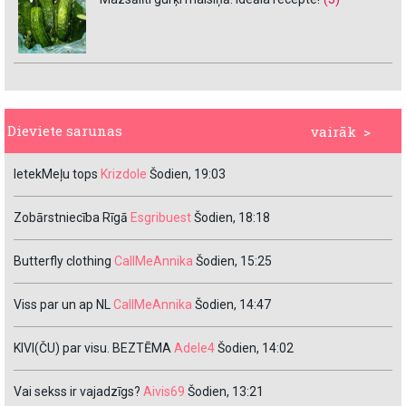
Dieviete sarunas
vairāk >
IetekMeļu tops
Krizdole
Šodien, 19:03
Zobārstniecība Rīgā
Esgribuest
Šodien, 18:18
Butterfly clothing
CallMeAnnika
Šodien, 15:25
Viss par un ap NL
CallMeAnnika
Šodien, 14:47
KIVI(ČU) par visu. BEZTĒMA
Adele4
Šodien, 14:02
Vai sekss ir vajadzīgs?
Aivis69
Šodien, 13:21