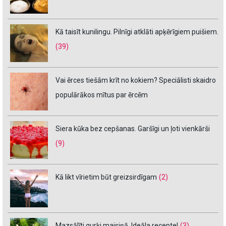
Kā taisīt kunilingu. Pilnīgi atklāti apķērīgiem puišiem.
(39)
Vai ērces tiešām krīt no kokiem? Speciālisti skaidro
populārākos mītus par ērcēm
Siera kūka bez cepšanas. Garšīgi un ļoti vienkārši
(9)
Kā likt vīrietim būt greizsirdīgam
(2)
Mazsālīti gurķi maisiņā. Ideāla recepte!
(3)