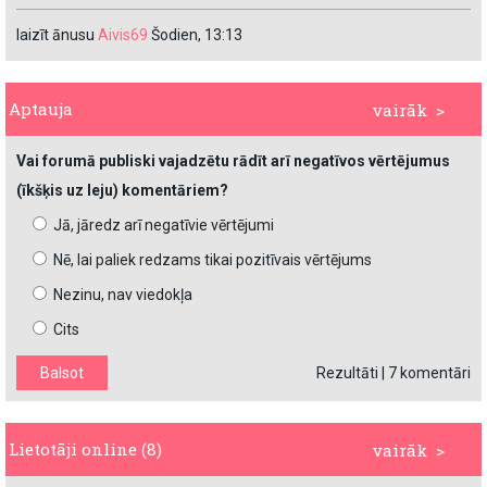
laizīt ānusu
Aivis69
Šodien, 13:13
Aptauja
vairāk >
Vai forumā publiski vajadzētu rādīt arī negatīvos vērtējumus
(īkšķis uz leju) komentāriem?
Jā, jāredz arī negatīvie vērtējumi
Nē, lai paliek redzams tikai pozitīvais vērtējums
Nezinu, nav viedokļa
Cits
Rezultāti
|
7 komentāri
Lietotāji online (8)
vairāk >