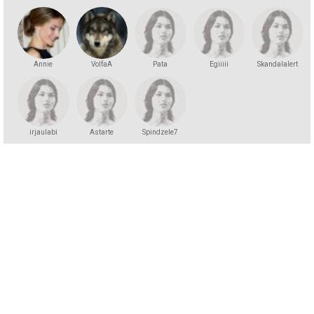
Annie
VolfaA
Pata
Egiiiii
Skandalalert
irjaulabi
Astarte
Spindzele7