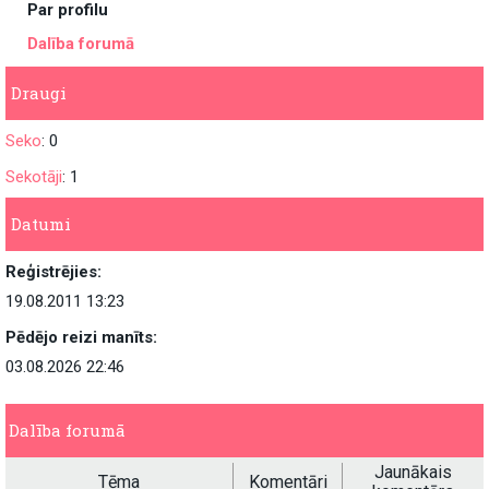
Par profilu
Dalība forumā
Draugi
Seko
: 0
Sekotāji
: 1
Datumi
Reģistrējies:
19.08.2011 13:23
Pēdējo reizi manīts:
03.08.2026 22:46
Dalība forumā
Jaunākais
Tēma
Komentāri