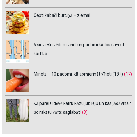
Cepti kabači burciņā – ziemai
5 sieviešu vēderu veidi un padomi kā tos savest
kārtībā
Minets – 10 padomi, kā apmierināt vīrieti (18+)
(17)
Kā pareizi dēvē katru kāzu jubileju un kas jādāvina?
Šo rakstu vērts saglabāt!
(3)