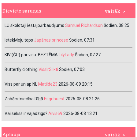
Dieviete sarunas
vairāk >
LU skolotāji iestājpārbaudījums
Samuel Richardson
Šodien, 08:25
IetekMeļu tops
Japānas princese
Šodien, 07:31
KIVI(ČU) par visu. BEZTĒMA
LilyLady
Šodien, 07:27
Butterfly clothing
VissIrSlikti
Šodien, 07:03
Viss par un ap NL
Matilde23
2026-08-09 20:15
Zobārstniecība Rīgā
Esgribuest
2026-08-08 21:26
Vai sekss ir vajadzīgs?
Aivis69
2026-08-08 13:21
Aptauja
vairāk >