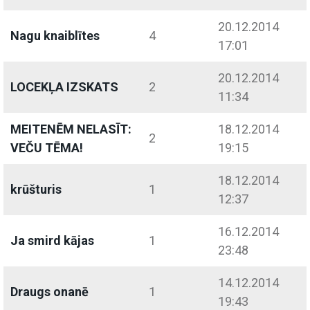
20.12.2014
Nagu knaiblītes
4
17:01
20.12.2014
LOCEKĻA IZSKATS
2
11:34
MEITENĒM NELASĪT:
18.12.2014
2
VEČU TĒMA!
19:15
18.12.2014
krūšturis
1
12:37
16.12.2014
Ja smird kājas
1
23:48
14.12.2014
Draugs onanē
1
19:43