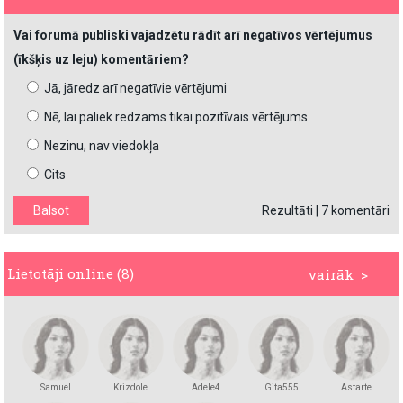
Vai forumā publiski vajadzētu rādīt arī negatīvos vērtējumus
(īkšķis uz leju) komentāriem?
Jā, jāredz arī negatīvie vērtējumi
Nē, lai paliek redzams tikai pozitīvais vērtējums
Nezinu, nav viedokļa
Cits
Rezultāti
|
7 komentāri
Lietotāji online (8)
vairāk >
Samuel
Krizdole
Adele4
Gita555
Astarte
Richardson