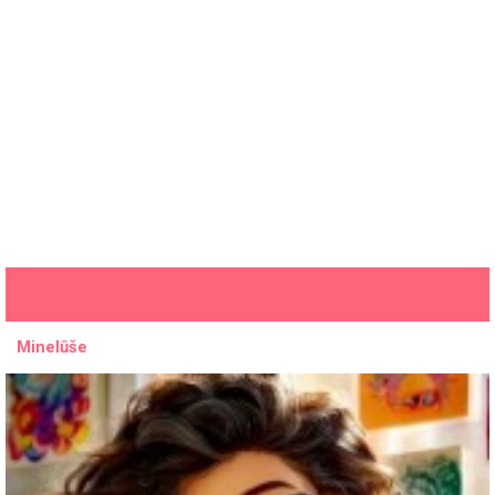
Minelūše