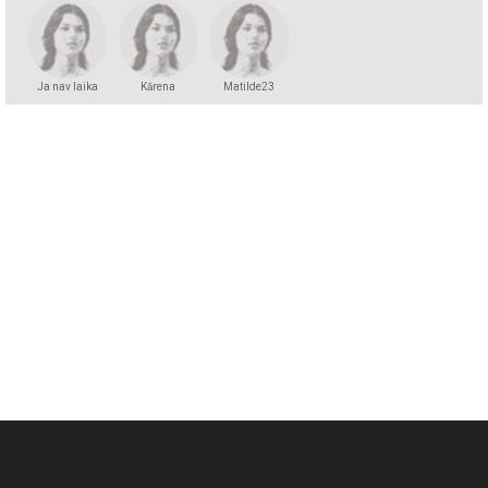
Ja nav laika
Kārena
Matilde23