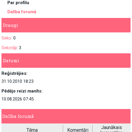
Par profilu
Dalība forumā
Draugi
Seko
: 0
Sekotāji
: 3
Datumi
Reģistrējies:
31.10.2010 18:23
Pēdējo reizi manīts:
10.08.2026 07:45
Dalība forumā
Jaunākais
Tēma
Komentāri