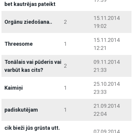
bet kautrējas pateikt
15.11.2014
Orgānu ziedošana..
2
19:02
15.11.2014
Threesome
1
12:21
Tonālais vai pūderis vai
09.11.2014
2
varbūt kas cits?
21:33
25.10.2014
Kaimiņi
1
23:33
21.09.2014
padiskutējam
1
22:04
cik bieži jūs grūsta utt.
07.09.2014