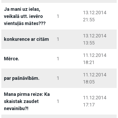
Ja mani uz ielas,
13.12.2014
veikalā utt. ievēro
1
21:55
vientuļās mātes???
13.12.2014
konkurence ar citām
1
13:55
11.12.2014
Mērce.
1
18:21
11.12.2014
par pašnāvībām.
1
18:05
Mana pirma reize: Ka
11.12.2014
skaistak zaudet
1
17:17
nevainibu?!