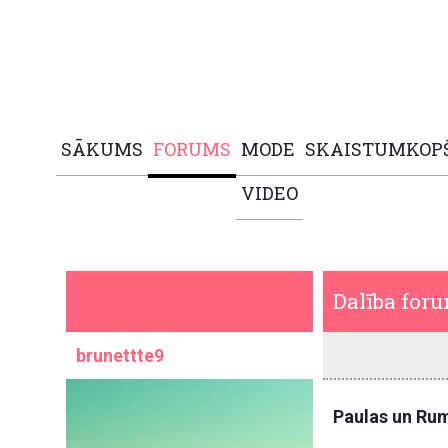
SĀKUMS
FORUMS
MODE
SKAISTUMKOP
VIDEO
Dalība for
brunettte9
Paulas un Rum