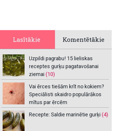
Lasītākie
Komentētākie
Uzpildi pagrabu! 15 lieliskas
receptes gurķu pagatavošanai
ziemai
(10)
Vai ērces tiešām krīt no kokiem?
Speciālisti skaidro populārākos
mītus par ērcēm
Recepte: Saldie marinētie gurķi
(4)