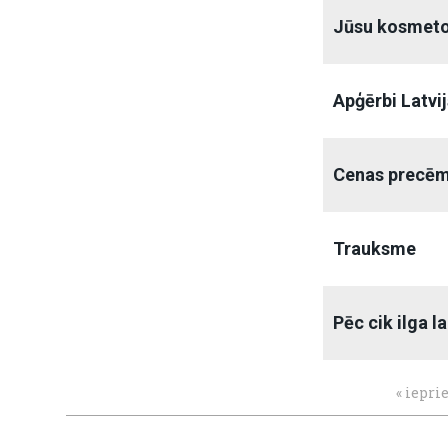
Jūsu kosmet
Apģērbi Latvij
Cenas precē
Trauksme
Pēc cik ilga l
« iepri