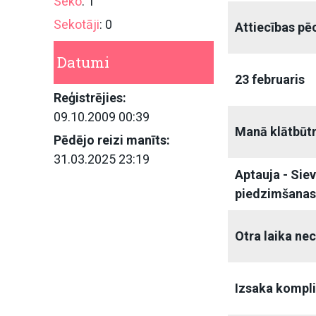
Seko
: 1
Sekotāji
: 0
Attiecības pē
Datumi
23 februaris
Reģistrējies:
09.10.2009 00:39
Manā klātbūt
Pēdējo reizi manīts:
31.03.2025 23:19
Aptauja - Sie
piedzimšana
Otra laika ne
Izsaka kompl