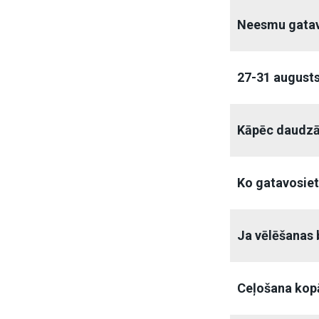
Neesmu gatav
27-31 augusts
Kāpēc daudzā
Ko gatavosiet
Ja vēlēšanas b
Ceļošana kopā