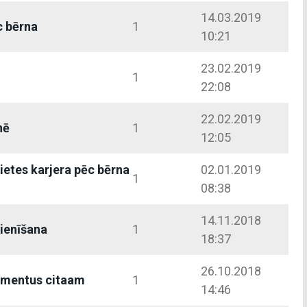
14.03.2019
c bērna
1
10:21
23.02.2019
1
22:08
22.02.2019
nē
1
12:05
vietes karjera pēc bērna
02.01.2019
1
s
08:38
14.11.2018
cienīšana
1
18:37
26.10.2018
imentus citaam
1
14:46