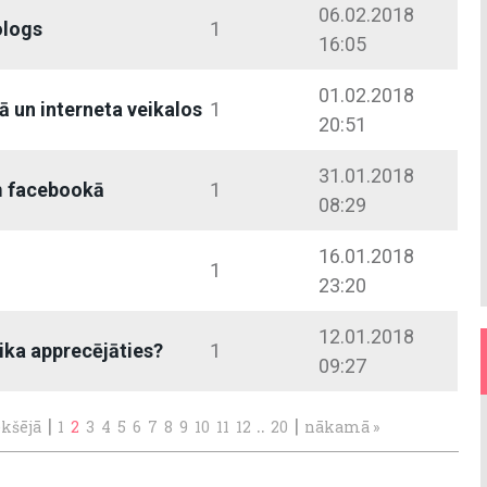
06.02.2018
ologs
1
16:05
01.02.2018
ā un interneta veikalos
1
20:51
31.01.2018
m facebookā
1
08:29
16.01.2018
1
23:20
12.01.2018
aika apprecējāties?
1
09:27
|
..
|
ekšējā
1
2
3
4
5
6
7
8
9
10
11
12
20
nākamā »