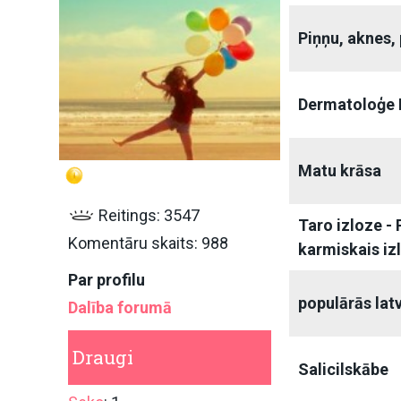
Piņņu, aknes,
Dermatoloģe 
Matu krāsa
Reitings: 3547
Taro izloze -
Komentāru skaits: 988
karmiskais iz
Par profilu
populārās la
Dalība forumā
Draugi
Salicilskābe