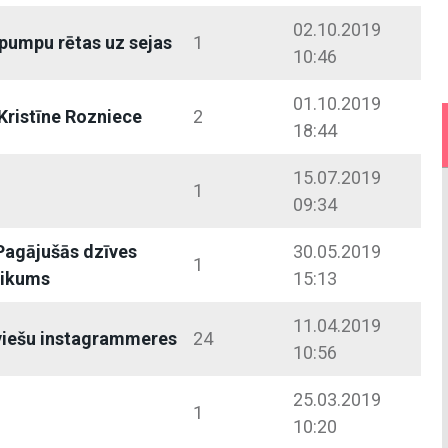
02.10.2019
 pumpu rētas uz sejas
1
10:46
01.10.2019
Kristīne Rozniece
2
18:44
15.07.2019
1
09:34
 Pagājušās dzīves
30.05.2019
1
likums
15:13
11.04.2019
tviešu instagrammeres
24
10:56
25.03.2019
1
10:20