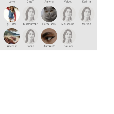
Lavie
OlgaTi
Anncha
Valdet
Kadrija
gii_star
Murmurmur
Hermiine89
Mouseclub
Merilda
Princess8
Saona
Aurora22
irjaulabi