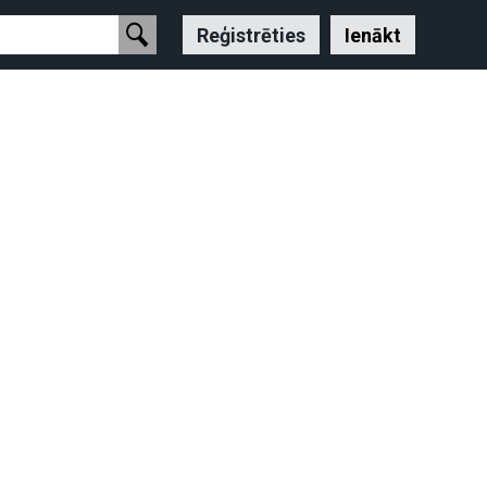
Reģistrēties
Ienākt