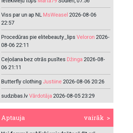
IetekMeļu tops
Marta79
Šodien, 07:56
Viss par un ap NL
MsWeasel
2026-08-06
22:57
Procedūras pie elitebeauty_lips
Veloron
2026-
08-06 22:11
Ceļošana bez otrās pusītes
Džinga
2026-08-
06 21:11
Butterfly clothing
Justiine
2026-08-06 20:26
sudzibas.lv
Vārdotāja
2026-08-05 23:29
Aptauja
vairāk >