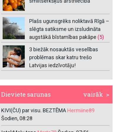
smiltsērkšķus ārstniecībā
Plašs ugunsgrēks noliktavā Rīgā –
slēgta satiksme un izsludināta
augstākā bīstamības pakāpe
(5)
3 biežāk nosauktās veselības
problēmas skar katru trešo
Latvijas iedzīvotāju!
Dieviete sarunas
vairāk >
KIVI(ČU) par visu. BEZTĒMA
Hermiine89
Šodien, 08:28