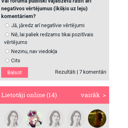
Vai forumā publiski vajadzētu rādīt arī
negatīvos vērtējumus (īkšķis uz leju)
komentāriem?
Jā, jāredz arī negatīvie vērtējumi
Nē, lai paliek redzams tikai pozitīvais
vērtējums
Nezinu, nav viedokļa
Cits
Rezultāti
|
7 komentāri
Lietotāji online (14)
vairāk >