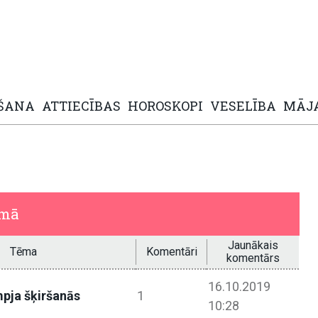
ŠANA
ATTIECĪBAS
HOROSKOPI
VESELĪBA
MĀJ
umā
Jaunākais
Tēma
Komentāri
komentārs
16.10.2019
pja šķiršanās
1
10:28