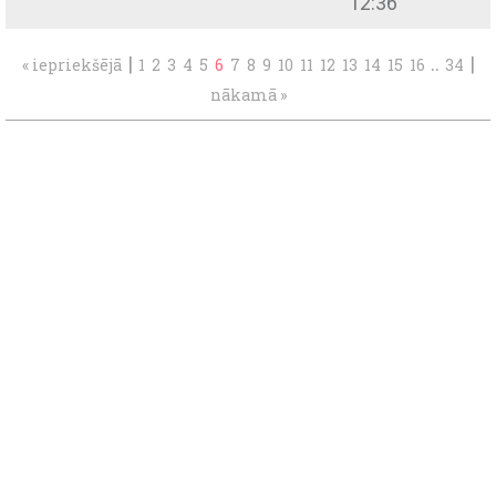
12:36
|
..
|
« iepriekšējā
1
2
3
4
5
6
7
8
9
10
11
12
13
14
15
16
34
nākamā »