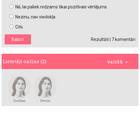
Nē, lai paliek redzams tikai pozitīvais vērtējums
Nezinu, nav viedokļa
Cits
Rezultāti
|
7 komentāri
Lietotāji online (2)
vairāk >
Gordžas
Deinux