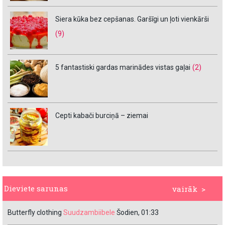
Siera kūka bez cepšanas. Garšīgi un ļoti vienkārši
(9)
5 fantastiski gardas marinādes vistas gaļai
(2)
Cepti kabači burciņā – ziemai
Dieviete sarunas
vairāk >
Butterfly clothing
Suudzambiibele
Šodien, 01:33