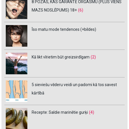
8 POZAS, KAS GARANTĒ ORGASMU (PLUS VIENS
MAZS NOSLĒPUMS) 18+
(6)
Īso matu mode tendences (+bildes)
Kā likt vīrietim būt greizsirdīgam
(2)
5 sieviešu vēderu veidi un padomi kā tos savest
kārtībā
Recepte: Saldie marinētie gurķi
(4)