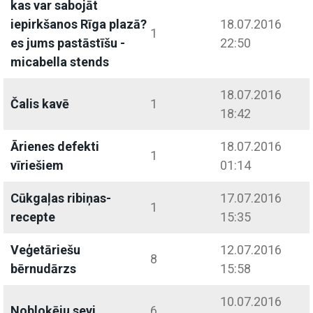
kas var sabojāt
iepirkšanos Rīga plazā?
18.07.2016
1
es jums pastāstīšu -
22:50
micabella stends
18.07.2016
Čalis kavē
1
18:42
Ārienes defekti
18.07.2016
1
vīriešiem
01:14
Cūkgaļas ribiņas-
17.07.2016
1
recepte
15:35
Veģetāriešu
12.07.2016
8
bērnudārzs
15:58
10.07.2016
Nobloķēju sevi
6