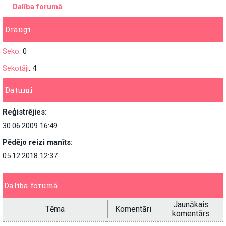
Dalība forumā
Draugi
Seko
: 0
Sekotāji
: 4
Datumi
Reģistrējies:
30.06.2009 16:49
Pēdējo reizi manīts:
05.12.2018 12:37
Dalība forumā
Jaunākais
Tēma
Komentāri
komentārs