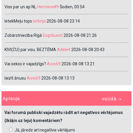
Viss par un ap NL
Hermiine89
Šodien, 00:54
IetekMeļu tops
lottinja
2026-08-08 23:14
Zobārstniecība Rīgā
Esgribuest
2026-08-08 21:26
KIVI(ČU) par visu. BEZTĒMA
Adele4
2026-08-08 20:43
Vai sekss ir vajadzīgs?
Aivis69
2026-08-08 13:21
laizīt ānusu
Aivis69
2026-08-08 13:13
Aptauja
vairāk >
Vai forumā publiski vajadzētu rādīt arī negatīvos vērtējumus
(īkšķis uz leju) komentāriem?
Jā, jāredz arī negatīvie vērtējumi