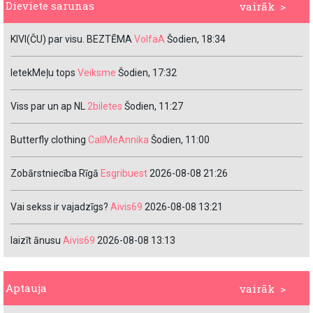
Dieviete sarunas
vairāk >
KIVI(ČU) par visu. BEZTĒMA
VolfaA
Šodien, 18:34
IetekMeļu tops
Veiksme
Šodien, 17:32
Viss par un ap NL
2biletes
Šodien, 11:27
Butterfly clothing
CallMeAnnika
Šodien, 11:00
Zobārstniecība Rīgā
Esgribuest
2026-08-08 21:26
Vai sekss ir vajadzīgs?
Aivis69
2026-08-08 13:21
laizīt ānusu
Aivis69
2026-08-08 13:13
Aptauja
vairāk >