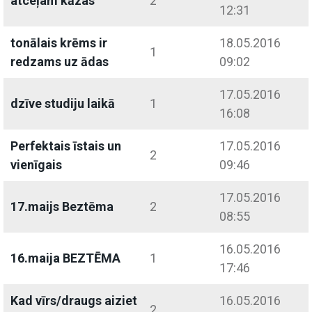
atceļam kāzas
2
12:31
tonālais krēms ir
18.05.2016
1
redzams uz ādas
09:02
17.05.2016
dzīve studiju laikā
1
16:08
Perfektais īstais un
17.05.2016
2
vienīgais
09:46
17.05.2016
17.maijs Beztēma
2
08:55
16.05.2016
16.maija BEZTĒMA
1
17:46
Kad vīrs/draugs aiziet
16.05.2016
2