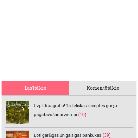
Lasītākie
Komentētākie
Uzpildi pagrabu! 15 lieliskas receptes gurķu
pagatavošanai ziemai
(10)
Ļoti garšīgas un gaisīgas pankūkas
(39)