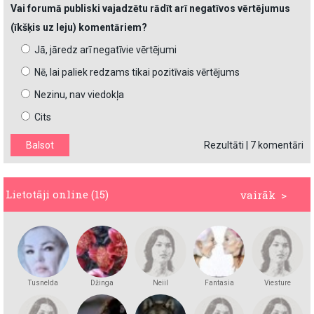
Vai forumā publiski vajadzētu rādīt arī negatīvos vērtējumus
(īkšķis uz leju) komentāriem?
Jā, jāredz arī negatīvie vērtējumi
Nē, lai paliek redzams tikai pozitīvais vērtējums
Nezinu, nav viedokļa
Cits
Rezultāti
|
7 komentāri
Lietotāji online (15)
vairāk >
Tusnelda
Džinga
Neiil
Fantasia
Viesture