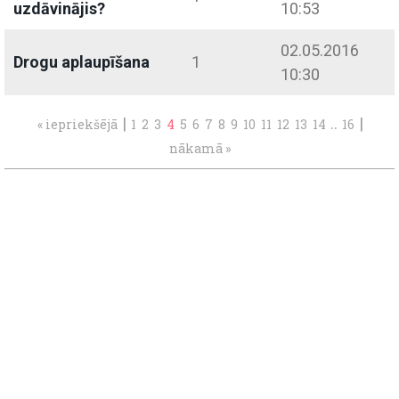
uzdāvinājis?
10:53
02.05.2016
Drogu aplaupīšana
1
10:30
|
..
|
« iepriekšējā
1
2
3
4
5
6
7
8
9
10
11
12
13
14
16
nākamā »