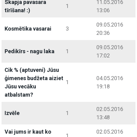
Skapja pavasara
11.05.2016
1
tīrīšana! :)
13:06
09.05.2016
Kosmētika vasarai
3
20:36
09.05.2016
Pedikīrs - nagu laka
1
17:02
Cik % (aptuveni) Jūsu
ģimenes budžeta aiziet
04.05.2016
1
Jūsu vecāku
19:18
atbalstam?
02.05.2016
Izvēle
1
13:48
Vai jums ir kaut ko
02.05.2016
1