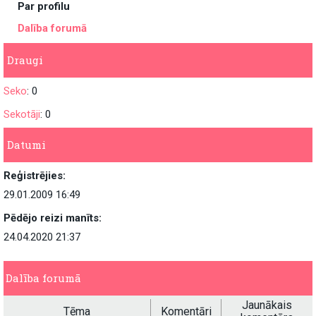
Par profilu
Dalība forumā
Draugi
Seko
: 0
Sekotāji
: 0
Datumi
Reģistrējies:
29.01.2009 16:49
Pēdējo reizi manīts:
24.04.2020 21:37
Dalība forumā
Jaunākais
Tēma
Komentāri