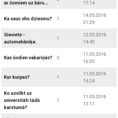
ar čomiem uz bāru...
17:14
14.05.2016
Ka sauc sho dziesmu?
1
21:29
Sieviete -
12.05.2016
1
automehāniķe.
14:43
11.05.2016
Kas šodien vakariņās?
3
16:05
11.05.2016
Kur kurpes?
1
14:24
Ko uzvilkt uz
11.05.2016
universitāti tādā
1
13:11
karstumā?