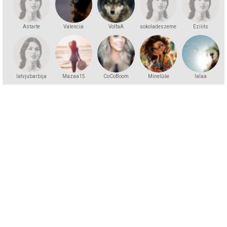
Astarte
Valencia
VolfaA
sokoladeszemene
Eziiits
latvjubarbija
Mazaa15
CoCoBoom
Minelūše
lalaa