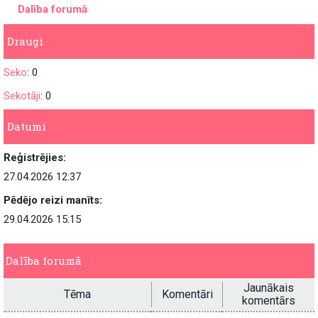
Dalība forumā
Draugi
Seko
: 0
Sekotāji
: 0
Datumi
Reģistrējies:
27.04.2026 12:37
Pēdējo reizi manīts:
29.04.2026 15:15
Dalība forumā
Jaunākais
Tēma
Komentāri
komentārs