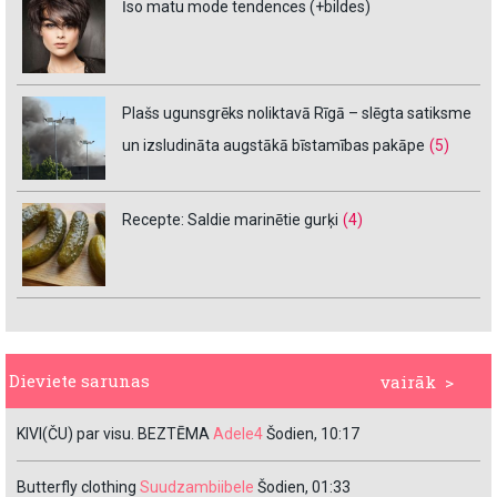
Īso matu mode tendences (+bildes)
Plašs ugunsgrēks noliktavā Rīgā – slēgta satiksme
un izsludināta augstākā bīstamības pakāpe
(5)
Recepte: Saldie marinētie gurķi
(4)
Dieviete sarunas
vairāk >
KIVI(ČU) par visu. BEZTĒMA
Adele4
Šodien, 10:17
Butterfly clothing
Suudzambiibele
Šodien, 01:33