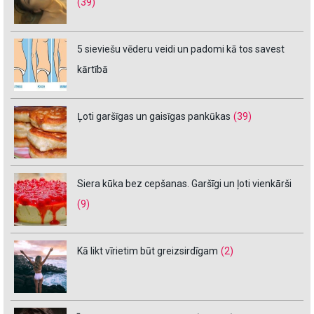
(39)
5 sieviešu vēderu veidi un padomi kā tos savest
kārtībā
Ļoti garšīgas un gaisīgas pankūkas
(39)
Siera kūka bez cepšanas. Garšīgi un ļoti vienkārši
(9)
Kā likt vīrietim būt greizsirdīgam
(2)