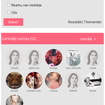
Nezinu, nav viedokļa
Cits
Rezultāti
|
7 komentāri
Lietotāji online (11)
vairāk >
Cibuldi
kaktusiņš
Džinga
mon_moiselle
dviete
AmieB
vienkarsinav
Oriona
Adele4
Bordo