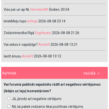
Viss par un ap NL
Hermiine89
Šodien, 00:54
IetekMeļu tops
lottinja
2026-08-08 23:14
Zobārstniecība Rīgā
Esgribuest
2026-08-08 21:26
Vai sekss ir vajadzīgs?
Aivis69
2026-08-08 13:21
laizīt ānusu
Aivis69
2026-08-08 13:13
Aptauja
vairāk >
Vai forumā publiski vajadzētu rādīt arī negatīvos vērtējumus
(īkšķis uz leju) komentāriem?
Jā, jāredz arī negatīvie vērtējumi
Nē, lai paliek redzams tikai pozitīvais vērtējums