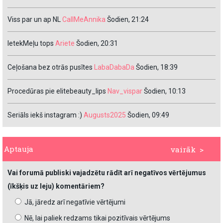
Viss par un ap NL
CallMeAnnika
Šodien, 21:24
IetekMeļu tops
Ariete
Šodien, 20:31
Ceļošana bez otrās pusītes
LabaDabaDa
Šodien, 18:39
Procedūras pie elitebeauty_lips
Nav_vispar
Šodien, 10:13
Seriāls iekš instagram :)
Augusts2025
Šodien, 09:49
Aptauja
vairāk >
Vai forumā publiski vajadzētu rādīt arī negatīvos vērtējumus
(īkšķis uz leju) komentāriem?
Jā, jāredz arī negatīvie vērtējumi
Nē, lai paliek redzams tikai pozitīvais vērtējums