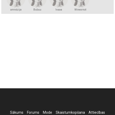
amnēzija
Bubuu
lvaaa
Wineornot
Sākums
Forums
Mode
Skaistumkopšana
Attiecības