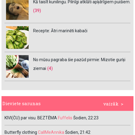
Kā taisīt kunilingu. Pilnīgi atklāti apķērīgiem puišiem.
(39)
Recepte: Ātri marinēti kabači
No mūsu pagraba šie pazūd pirmie: Mizotie gurķi
ziemai
(4)
Dieviete sarunas
vairāk >
KIVI(ČU) par visu. BEZTĒMA
Fuffelis
Šodien, 22:23
Butterfly clothing
CallMeAnnika
Šodien, 21:42