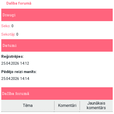
Dalība forumā
Draugi
Seko
: 0
Sekotāji
: 0
Datumi
Reģistrējies:
25.04.2026 14:12
Pēdējo reizi manīts:
25.04.2026 14:14
Dalība forumā
Jaunākais
Tēma
Komentāri
komentārs