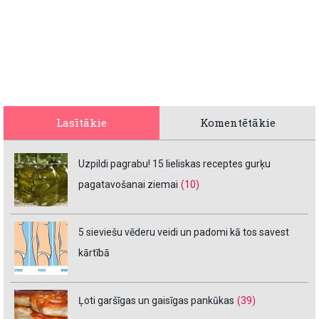
Lasītākie
Komentētākie
Uzpildi pagrabu! 15 lieliskas receptes gurķu
pagatavošanai ziemai
(10)
5 sieviešu vēderu veidi un padomi kā tos savest
kārtībā
Ļoti garšīgas un gaisīgas pankūkas
(39)