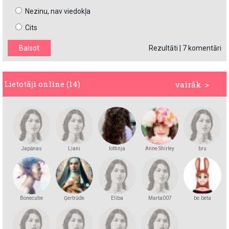
Nezinu, nav viedokļa
Cits
Rezultāti
|
7 komentāri
Lietotāji online (14)
vairāk >
Japānas
Liani
lottinja
Anne Shirley
bru
princese
Bonecutie
Ģertrūde
Eliba
Marta007
be.beta