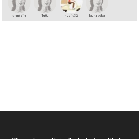
amnēzija
Tutta
Nastja32
lauku bāba