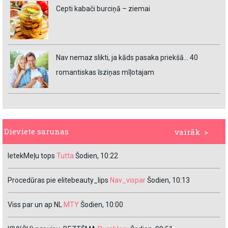
Cepti kabači burciņā – ziemai
Nav nemaz slikti, ja kāds pasaka priekšā… 40
romantiskas īsziņas mīļotajam
Dieviete sarunas
vairāk >
IetekMeļu tops
Tutta
Šodien, 10:22
Procedūras pie elitebeauty_lips
Nav_vispar
Šodien, 10:13
Viss par un ap NL
MTY
Šodien, 10:00