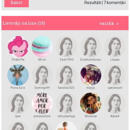
Rezultāti
|
7 komentāri
Lietotāji online (19)
vairāk >
Pinkie Pie
Mi mi
Zane1990
Dziedviendziesmiņa
Liepaa
Purva Āzis
Domingo99
Sandra2025
mayja
upeskrasti
qwe
amoreamore
latvjubarbija
Minelūše
Adele4