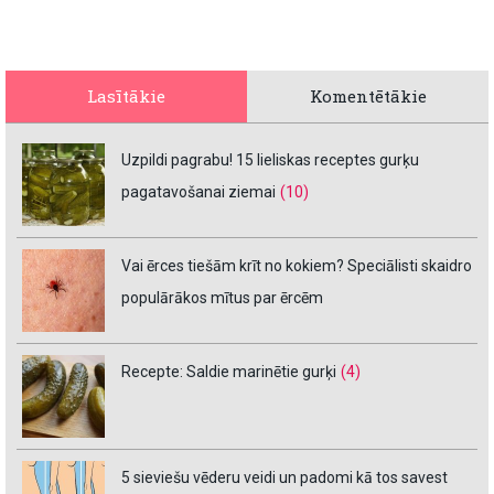
Lasītākie
Komentētākie
Uzpildi pagrabu! 15 lieliskas receptes gurķu
pagatavošanai ziemai
(10)
Vai ērces tiešām krīt no kokiem? Speciālisti skaidro
populārākos mītus par ērcēm
Recepte: Saldie marinētie gurķi
(4)
5 sieviešu vēderu veidi un padomi kā tos savest