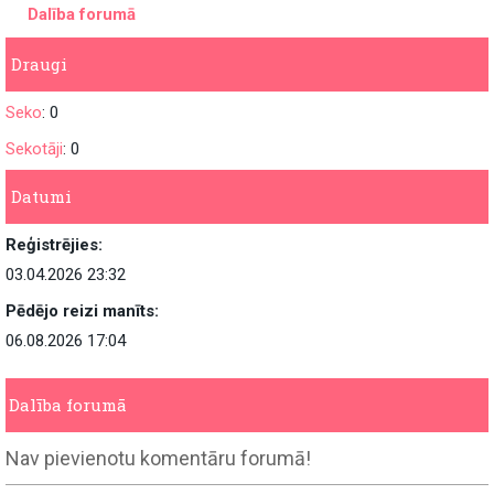
Dalība forumā
Draugi
Seko
: 0
Sekotāji
: 0
Datumi
Reģistrējies:
03.04.2026 23:32
Pēdējo reizi manīts:
06.08.2026 17:04
Dalība forumā
Nav pievienotu komentāru forumā!