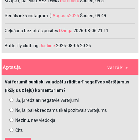
KIVI(ČU) par visu. BEZTĒMA
Rumblerx
Šodien, 09:51
Seriāls iekš instagram :)
Augusts2025
Šodien, 09:49
Ceļošana bez otrās pusītes
Džinga
2026-08-06 21:11
Butterfly clothing
Justiine
2026-08-06 20:26
Aptauja
vairāk >
Vai forumā publiski vajadzētu rādīt arī negatīvos vērtējumus
(īkšķis uz leju) komentāriem?
Jā, jāredz arī negatīvie vērtējumi
Nē, lai paliek redzams tikai pozitīvais vērtējums
Nezinu, nav viedokļa
Cits