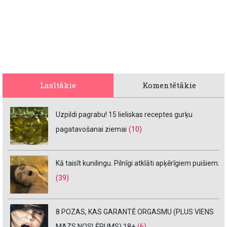
Lasītākie
Komentētākie
Uzpildi pagrabu! 15 lieliskas receptes gurķu
pagatavošanai ziemai
(10)
Kā taisīt kunilingu. Pilnīgi atklāti apķērīgiem puišiem.
(39)
8 POZAS, KAS GARANTĒ ORGASMU (PLUS VIENS
MAZS NOSLĒPUMS) 18+
(6)