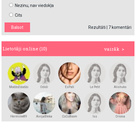
Nezinu, nav viedokļa
Cits
Rezultāti
|
7 komentāri
Lietotāji online (10)
vairāk >
ModžoDžodžo
Odidi
EsPati
Le Petit
Alishuks
Hermiine89
AivijaBleka
CoCoBoom
lss
Oriona