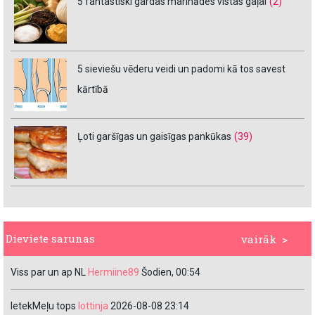
5 fantastiski gardas marinādes vistas gaļai
(2)
5 sieviešu vēderu veidi un padomi kā tos savest
kārtībā
Ļoti garšīgas un gaisīgas pankūkas
(39)
Dieviete sarunas
vairāk >
Viss par un ap NL
Hermiine89
Šodien, 00:54
IetekMeļu tops
lottinja
2026-08-08 23:14