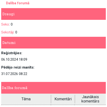
Dalība forumā
Draugi
Seko
: 0
Sekotāji
: 0
Datumi
Reģistrējies:
06.10.2024 18:09
Pēdējo reizi manīts:
31.07.2026 08:22
Dalība forumā
Jaunākais
Tēma
Komentāri
komentārs