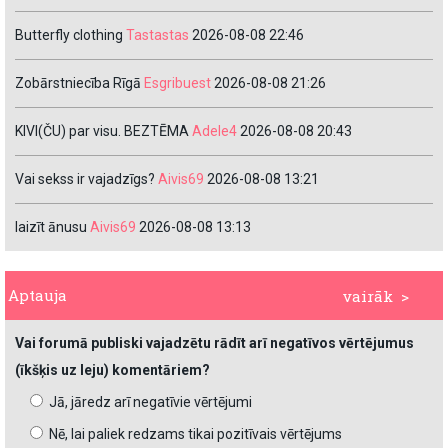
Butterfly clothing
Tastastas
2026-08-08 22:46
Zobārstniecība Rīgā
Esgribuest
2026-08-08 21:26
KIVI(ČU) par visu. BEZTĒMA
Adele4
2026-08-08 20:43
Vai sekss ir vajadzīgs?
Aivis69
2026-08-08 13:21
laizīt ānusu
Aivis69
2026-08-08 13:13
Aptauja
vairāk >
Vai forumā publiski vajadzētu rādīt arī negatīvos vērtējumus
(īkšķis uz leju) komentāriem?
Jā, jāredz arī negatīvie vērtējumi
Nē, lai paliek redzams tikai pozitīvais vērtējums