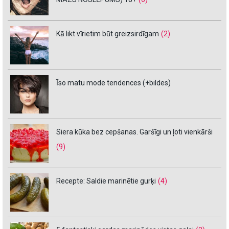
Kā likt vīrietim būt greizsirdīgam
(2)
Īso matu mode tendences (+bildes)
Siera kūka bez cepšanas. Garšīgi un ļoti vienkārši
(9)
Recepte: Saldie marinētie gurķi
(4)