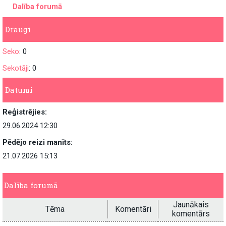
Dalība forumā
Draugi
Seko
: 0
Sekotāji
: 0
Datumi
Reģistrējies:
29.06.2024 12:30
Pēdējo reizi manīts:
21.07.2026 15:13
Dalība forumā
Jaunākais
Tēma
Komentāri
komentārs