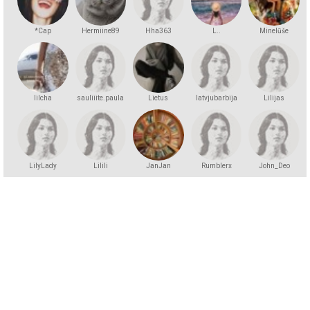
*Cap
Hermiine89
Hha363
L..
Minelūše
lilcha
sauliiite.paula
Lietus
latvjubarbija
Lilijas
LilyLady
Lilili
JanJan
Rumblerx
John_Deo