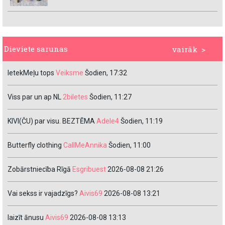
Dieviete sarunas
vairāk >
IetekMeļu tops
Veiksme
Šodien, 17:32
Viss par un ap NL
2biletes
Šodien, 11:27
KIVI(ČU) par visu. BEZTĒMA
Adele4
Šodien, 11:19
Butterfly clothing
CallMeAnnika
Šodien, 11:00
Zobārstniecība Rīgā
Esgribuest
2026-08-08 21:26
Vai sekss ir vajadzīgs?
Aivis69
2026-08-08 13:21
laizīt ānusu
Aivis69
2026-08-08 13:13