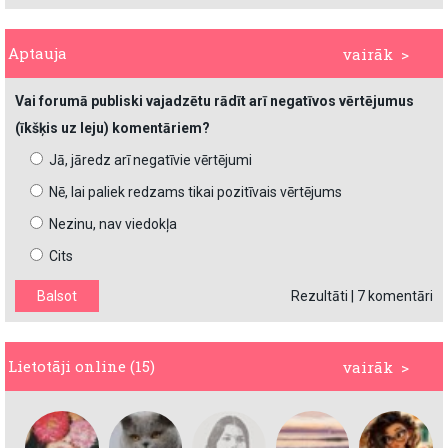
Aptauja
vairāk >
Vai forumā publiski vajadzētu rādīt arī negatīvos vērtējumus
(īkšķis uz leju) komentāriem?
Jā, jāredz arī negatīvie vērtējumi
Nē, lai paliek redzams tikai pozitīvais vērtējums
Nezinu, nav viedokļa
Cits
Rezultāti
|
7 komentāri
Lietotāji online (15)
vairāk >