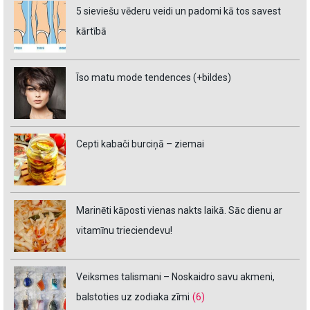
5 sieviešu vēderu veidi un padomi kā tos savest
kārtībā
Īso matu mode tendences (+bildes)
Cepti kabači burciņā – ziemai
Marinēti kāposti vienas nakts laikā. Sāc dienu ar
vitamīnu trieciendevu!
Veiksmes talismani – Noskaidro savu akmeni,
balstoties uz zodiaka zīmi
(6)