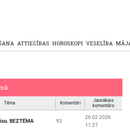
ŠANA
ATTIECĪBAS
HOROSKOPI
VESELĪBA
MĀJ
umā
Jaunākais
Tēma
Komentāri
komentārs
26.02.2026
 visu. BEZTĒMA
93
11:27