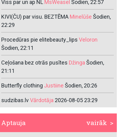
Viss par un ap NL
MsWeasel
Šodien, 22:57
KIVI(ČU) par visu. BEZTĒMA
Minelūše
Šodien,
22:29
Procedūras pie elitebeauty_lips
Veloron
Šodien, 22:11
Ceļošana bez otrās pusītes
Džinga
Šodien,
21:11
Butterfly clothing
Justiine
Šodien, 20:26
sudzibas.lv
Vārdotāja
2026-08-05 23:29
Aptauja
vairāk >