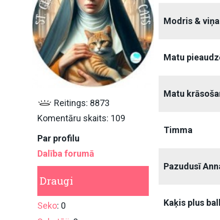
Modris & viņa
Matu pieaudz
Matu krāsošan
Reitings: 8873
Komentāru skaits: 109
Timma
Par profilu
Dalība forumā
Pazudusī Ann
Draugi
Kaķis plus ba
Seko
: 0