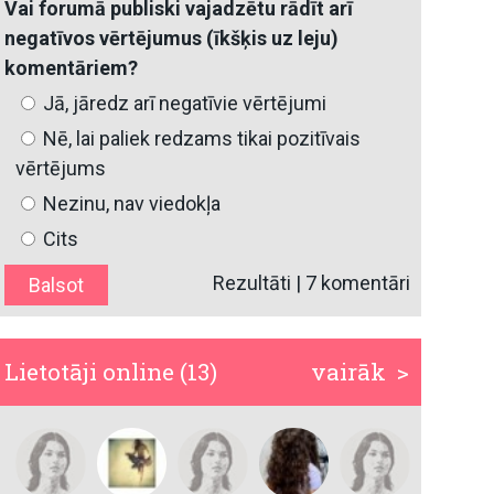
Vai forumā publiski vajadzētu rādīt arī
negatīvos vērtējumus (īkšķis uz leju)
komentāriem?
Jā, jāredz arī negatīvie vērtējumi
Nē, lai paliek redzams tikai pozitīvais
vērtējums
Nezinu, nav viedokļa
Cits
Rezultāti
|
7 komentāri
Lietotāji online (13)
vairāk >