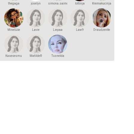
thegaga
joselyn
simona.saimona
lottinja
Kremakucinja
Minelūše
Lavie
Liepaa
Law9
Draudzenīte
Kasesesmu
MatildeR
Tusnelda