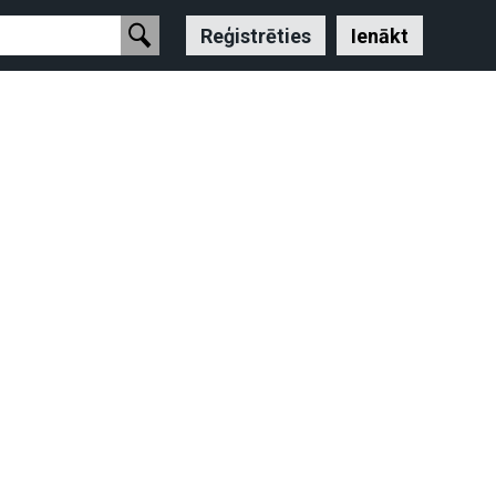
Reģistrēties
Ienākt