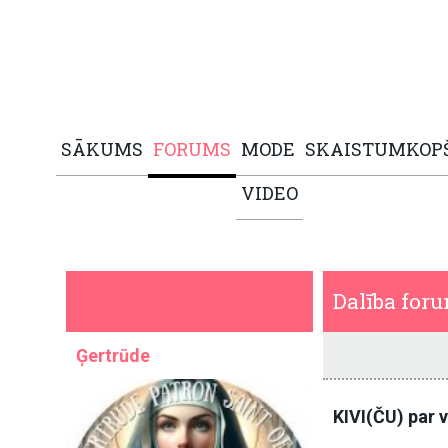
SĀKUMS
FORUMS
MODE
SKAISTUMKOP
VIDEO
Dalība for
Ģertrūde
KIVI(ČU) par