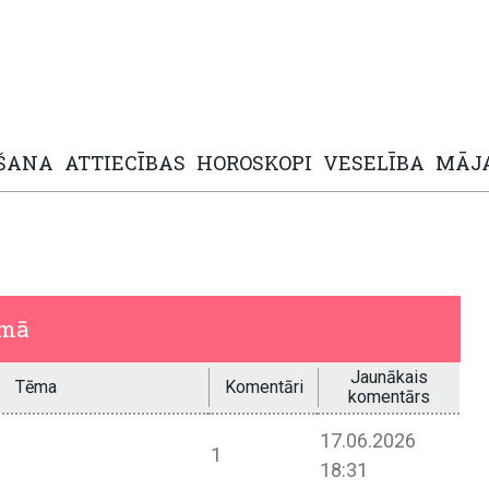
ŠANA
ATTIECĪBAS
HOROSKOPI
VESELĪBA
MĀJ
umā
Jaunākais
Tēma
Komentāri
komentārs
17.06.2026
1
18:31