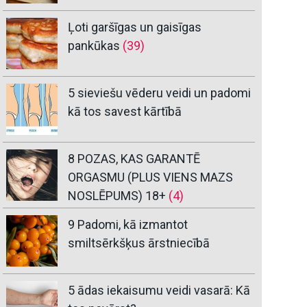
Ļoti garšīgas un gaisīgas
pankūkas
(39)
5 sieviešu vēderu veidi un padomi
kā tos savest kārtībā
8 POZAS, KAS GARANTĒ
ORGASMU (PLUS VIENS MAZS
NOSLĒPUMS) 18+
(4)
9 Padomi, kā izmantot
smiltsērkšķus ārstniecībā
5 ādas iekaisumu veidi vasarā: Kā