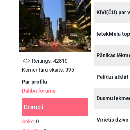
KIVI(ČU) par
IetekMeļu to
Pānikas lēkm
Reitings: 42810
Komentāru skaits: 395
Palīdzi atklā
Par profilu
Dalība forumā
Dusmu lekme
Draugi
Vīrietis dzīv
Seko
: 0