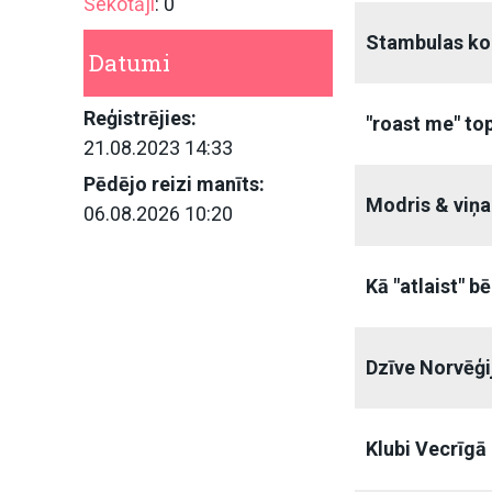
Sekotāji
: 0
Stambulas ko
Datumi
Reģistrējies:
"roast me" top
21.08.2023 14:33
Pēdējo reizi manīts:
Modris & viņa
06.08.2026 10:20
Kā "atlaist" b
Dzīve Norvēģi
Klubi Vecrīgā