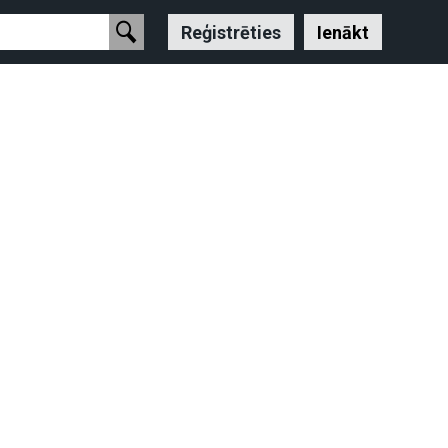
Reģistrēties
Ienākt