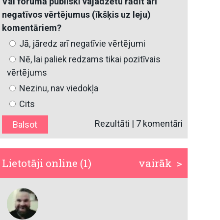
Vai forumā publiski vajadzētu rādīt arī
negatīvos vērtējumus (īkšķis uz leju)
komentāriem?
Jā, jāredz arī negatīvie vērtējumi
Nē, lai paliek redzams tikai pozitīvais
vērtējums
Nezinu, nav viedokļa
Cits
Rezultāti
|
7 komentāri
Lietotāji online (1)
vairāk >