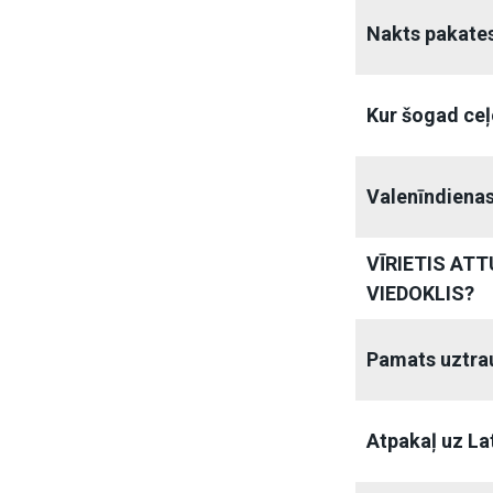
Nakts pakate
Kur šogad ceļ
Valenīndiena
VĪRIETIS ATT
VIEDOKLIS?
Pamats uztr
Atpakaļ uz Lat