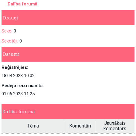
Dalība forumā
Draugi
Seko
: 0
Sekotāji
: 0
Datumi
Reģistrējies:
18.04.2023 10:02
Pēdējo reizi manīts:
01.06.2023 11:25
Dalība forumā
Jaunākais
Tēma
Komentāri
komentārs