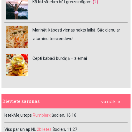
Kā likt vīrietim būt greizsirdīgam
(2)
Marinēti kāposti vienas nakts laikā. Sāc dienu ar
vitamīnu trieciendevu!
Cepti kabači burciņā – ziemai
Dieviete sarunas
vairāk >
IetekMeļu tops
Rumblerx
Šodien, 16:16
Viss par un ap NL
2biletes
Šodien, 11:27