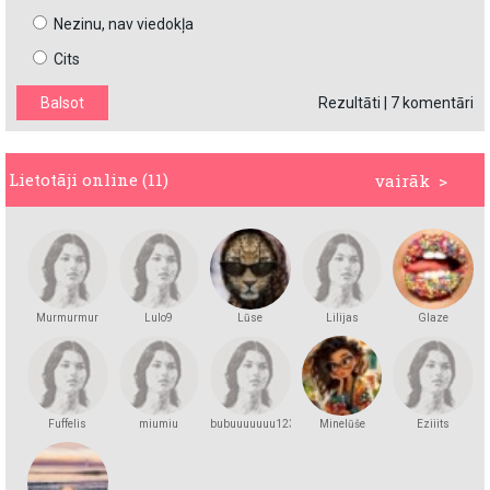
Nezinu, nav viedokļa
Cits
Rezultāti
|
7 komentāri
Lietotāji online (11)
vairāk >
Murmurmur
Lulo9
Lūse
Lilijas
Glaze
Fuffelis
miumiu
bubuuuuuuu123
Minelūše
Eziiits