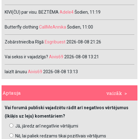
KIVI(ČU) par visu. BEZTĒMA
Adele4
Šodien, 11:19
Butterfly clothing
CallMeAnnika
Šodien, 11:00
Zobārstniecība Rīgā
Esgribuest
2026-08-08 21:26
Vai sekss ir vajadzīgs?
Aivis69
2026-08-08 13:21
laizīt ānusu
Aivis69
2026-08-08 13:13
Aptauja
vairāk >
Vai forumā publiski vajadzētu rādīt arī negatīvos vērtējumus
(īkšķis uz leju) komentāriem?
Jā, jāredz arī negatīvie vērtējumi
Nē, lai paliek redzams tikai pozitīvais vērtējums