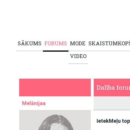
SĀKUMS
FORUMS
MODE
SKAISTUMKOP
VIDEO
Dalība for
Melānijaa
IetekMeļu to