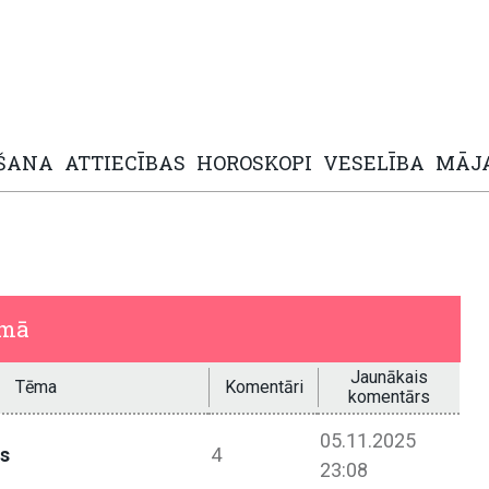
ŠANA
ATTIECĪBAS
HOROSKOPI
VESELĪBA
MĀJ
umā
Jaunākais
Tēma
Komentāri
komentārs
05.11.2025
ps
4
23:08