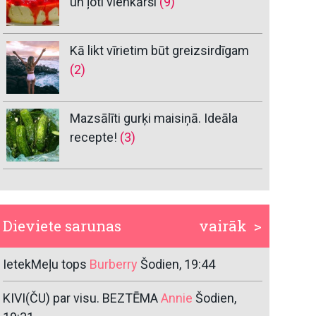
un ļoti vienkārši
(9)
Kā likt vīrietim būt greizsirdīgam
(2)
Mazsālīti gurķi maisiņā. Ideāla
recepte!
(3)
Dieviete sarunas
vairāk >
IetekMeļu tops
Burberry
Šodien, 19:44
KIVI(ČU) par visu. BEZTĒMA
Annie
Šodien,