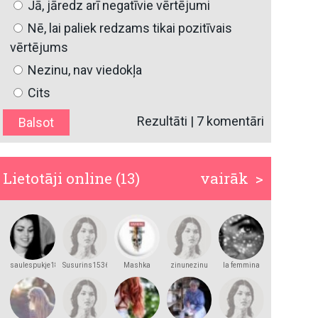
Jā, jāredz arī negatīvie vērtējumi
Nē, lai paliek redzams tikai pozitīvais
vērtējums
Nezinu, nav viedokļa
Cits
Rezultāti
|
7 komentāri
Lietotāji online (13)
vairāk >
saulespukje18
Susurins1536
Mashka
zinunezinu
la femmina
Kakashka