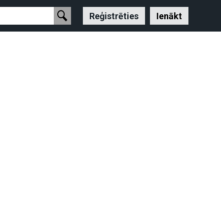
Reģistrēties
Ienākt