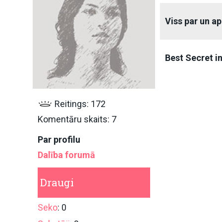
Viss par un a
Best Secret i
Reitings: 172
Komentāru skaits: 7
Par profilu
Dalība forumā
Draugi
Seko
: 0