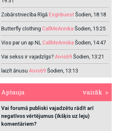
19:31
Zobārstniecība Rīgā
Esgribuest
Šodien, 18:18
Butterfly clothing
CallMeAnnika
Šodien, 15:25
Viss par un ap NL
CallMeAnnika
Šodien, 14:47
Vai sekss ir vajadzīgs?
Aivis69
Šodien, 13:21
laizīt ānusu
Aivis69
Šodien, 13:13
Aptauja
vairāk >
Vai forumā publiski vajadzētu rādīt arī
negatīvos vērtējumus (īkšķis uz leju)
komentāriem?