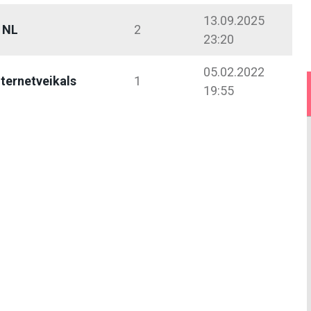
13.09.2025
p NL
2
23:20
05.02.2022
nternetveikals
1
19:55