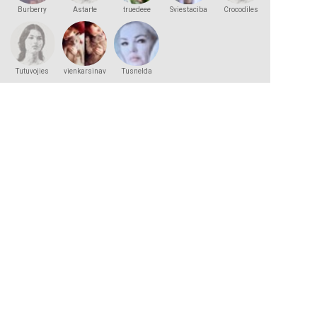
Burberry
Astarte
truedeee
Sviestaciba
Crocodiles
Tutuvojies
vienkarsinav
Tusnelda