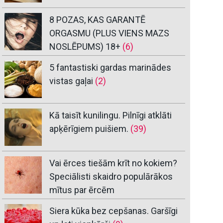
8 POZAS, KAS GARANTĒ
ORGASMU (PLUS VIENS MAZS
NOSLĒPUMS) 18+
(6)
5 fantastiski gardas marinādes
vistas gaļai
(2)
Kā taisīt kunilingu. Pilnīgi atklāti
apķērīgiem puišiem.
(39)
Vai ērces tiešām krīt no kokiem?
Speciālisti skaidro populārākos
mītus par ērcēm
Siera kūka bez cepšanas. Garšīgi