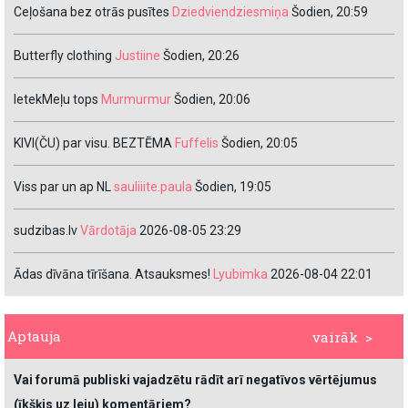
Ceļošana bez otrās pusītes
Dziedviendziesmiņa
Šodien, 20:59
Butterfly clothing
Justiine
Šodien, 20:26
IetekMeļu tops
Murmurmur
Šodien, 20:06
KIVI(ČU) par visu. BEZTĒMA
Fuffelis
Šodien, 20:05
Viss par un ap NL
sauliiite.paula
Šodien, 19:05
sudzibas.lv
Vārdotāja
2026-08-05 23:29
Ādas dīvāna tīrīšana. Atsauksmes!
Lyubimka
2026-08-04 22:01
Aptauja
vairāk >
Vai forumā publiski vajadzētu rādīt arī negatīvos vērtējumus
(īkšķis uz leju) komentāriem?