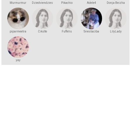
Murmurmur
Dziedviendziesmiņa
Pikachio
Adele4
Donja Beizha
piparmeetra
Čiksīte
Fuffelis
Sviestaciba
LilyLady
yay