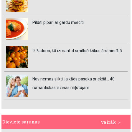
Pildīti pipari ar gardu mērcīti
9 Padomi, kā izmantot smiltsērkšķus ārstniecībā
Nav nemaz slikti, ja kāds pasaka priekšā… 40
romantiskas īsziņas mīļotajam
Dieviete sarunas
vairāk >