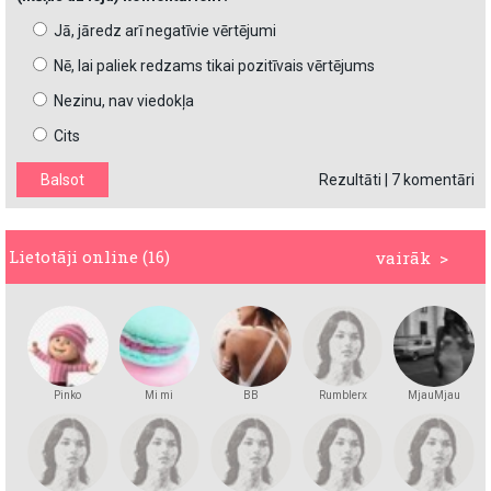
Jā, jāredz arī negatīvie vērtējumi
Nē, lai paliek redzams tikai pozitīvais vērtējums
Nezinu, nav viedokļa
Cits
Rezultāti
|
7 komentāri
Lietotāji online (16)
vairāk >
Pinko
Mi mi
BB
Rumblerx
MjauMjau