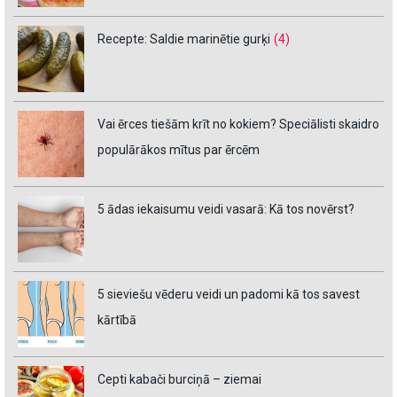
Recepte: Saldie marinētie gurķi
(4)
Vai ērces tiešām krīt no kokiem? Speciālisti skaidro
populārākos mītus par ērcēm
5 ādas iekaisumu veidi vasarā: Kā tos novērst?
5 sieviešu vēderu veidi un padomi kā tos savest
kārtībā
Cepti kabači burciņā – ziemai