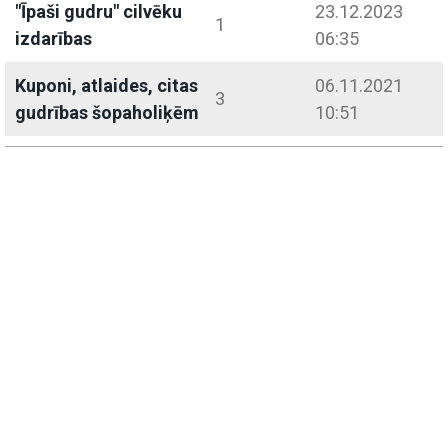
"Īpaši gudru" cilvēku
23.12.2023
1
izdarības
06:35
Kuponi, atlaides, citas
06.11.2021
3
gudrības šopaholiķēm
10:51