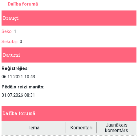
Dalība forumā
Draugi
Seko
: 1
Sekotāji
: 0
Datumi
Reģistrējies:
06.11.2021 10:43
Pēdējo reizi manīts:
31.07.2026 08:31
Dalība forumā
Jaunākais
Tēma
Komentāri
komentārs