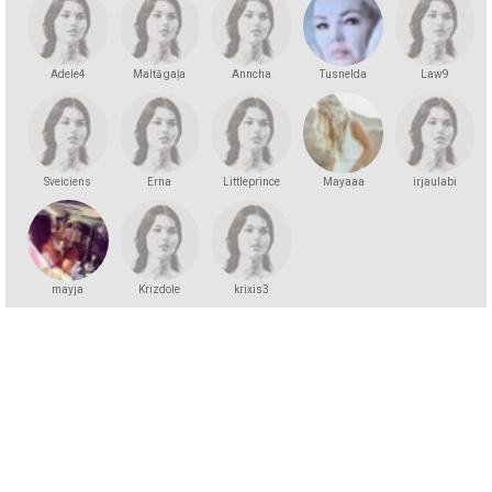
Adele4
Maltā gaļa
Anncha
Tusnelda
Law9
Sveiciens
Erna
Littleprince
Mayaaa
irjaulabi
mayja
Krizdole
krixis3