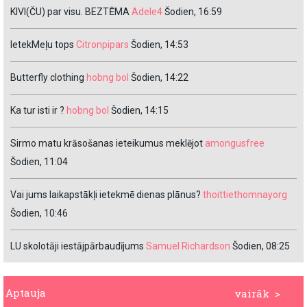
KIVI(ČU) par visu. BEZTĒMA
Adele4
Šodien, 16:59
IetekMeļu tops
Citronpipars
Šodien, 14:53
Butterfly clothing
hobng bol
Šodien, 14:22
Ka tur isti ir ?
hobng bol
Šodien, 14:15
Sirmo matu krāsošanas ieteikumus meklējot
amongusfree
Šodien, 11:04
Vai jums laikapstākļi ietekmē dienas plānus?
thoittiethomnayorg
Šodien, 10:46
LU skolotāji iestājpārbaudījums
Samuel Richardson
Šodien, 08:25
Aptauja
vairāk >