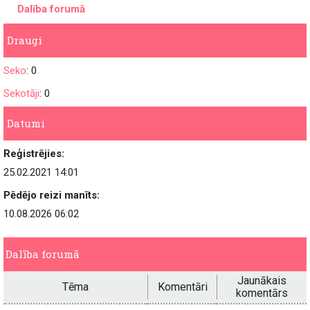
Dalība forumā
Draugi
Seko
: 0
Sekotāji
: 0
Datumi
Reģistrējies:
25.02.2021 14:01
Pēdējo reizi manīts:
10.08.2026 06:02
Dalība forumā
Jaunākais
Tēma
Komentāri
komentārs