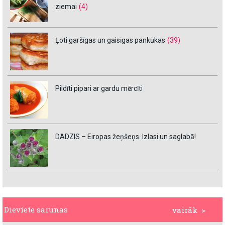
ziemai
(4)
Ļoti garšīgas un gaisīgas pankūkas
(39)
Pildīti pipari ar gardu mērcīti
DADZIS – Eiropas žeņšeņs. Izlasi un saglabā!
Dieviete sarunas
vairāk >