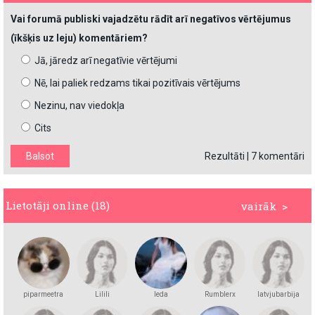
Vai forumā publiski vajadzētu rādīt arī negatīvos vērtējumus
(īkšķis uz leju) komentāriem?
Jā, jāredz arī negatīvie vērtējumi
Nē, lai paliek redzams tikai pozitīvais vērtējums
Nezinu, nav viedokļa
Cits
Rezultāti
|
7 komentāri
Lietotāji online (18)
vairāk >
piparmeetra
Lilili
leda
Rumblerx
latvjubarbija