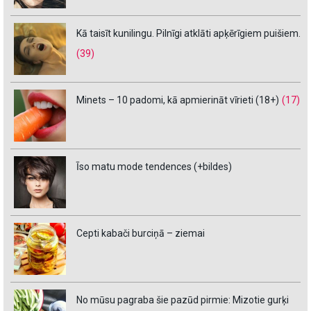
Kā taisīt kunilingu. Pilnīgi atklāti apķērīgiem puišiem.
(39)
Minets – 10 padomi, kā apmierināt vīrieti (18+)
(17)
Īso matu mode tendences (+bildes)
Cepti kabači burciņā – ziemai
No mūsu pagraba šie pazūd pirmie: Mizotie gurķi